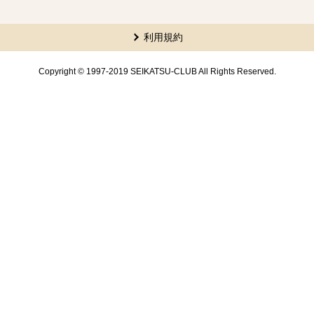
本文ここまで。
ここから共通フッターメニューです。
利用規約
Copyright © 1997-2019 SEIKATSU-CLUB All Rights Reserved.
共通フッターメニューここまで。