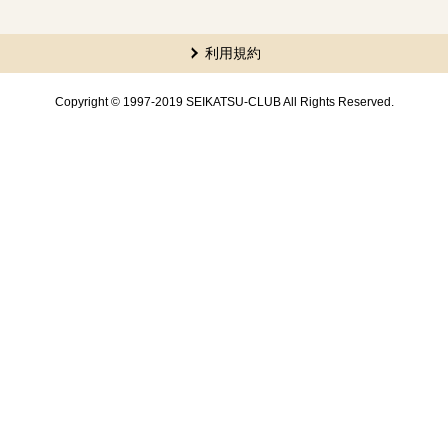
本文ここまで。
ここから共通フッターメニューです。
利用規約
Copyright © 1997-2019 SEIKATSU-CLUB All Rights Reserved.
共通フッターメニューここまで。