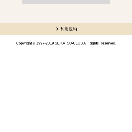
本文ここまで。
ここから共通フッターメニューです。
利用規約
Copyright © 1997-2019 SEIKATSU-CLUB All Rights Reserved.
共通フッターメニューここまで。