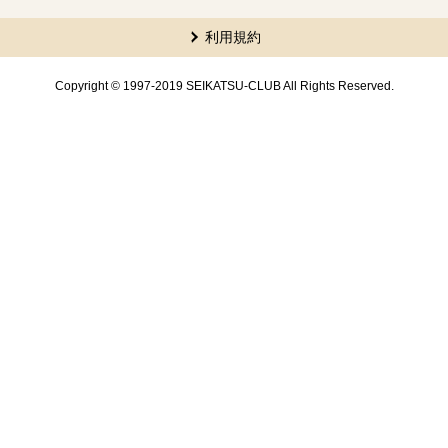
本文ここまで。
ここから共通フッターメニューです。
利用規約
Copyright © 1997-2019 SEIKATSU-CLUB All Rights Reserved.
共通フッターメニューここまで。