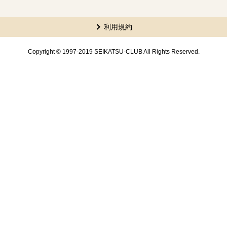
本文ここまで。
ここから共通フッターメニューです。
利用規約
Copyright © 1997-2019 SEIKATSU-CLUB All Rights Reserved.
共通フッターメニューここまで。