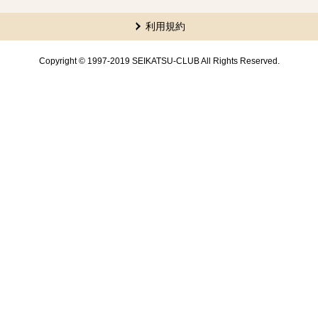
本文ここまで。
ここから共通フッターメニューです。
利用規約
Copyright © 1997-2019 SEIKATSU-CLUB All Rights Reserved.
共通フッターメニューここまで。