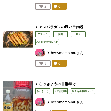
コメント：
0
件。コメントを見る。
お気に入り登録：
2
人が登録
アスパラガスの豚バラ肉巻
アスパラ
豚肉
焼く
みんなの投稿レシピ
bee&momo-mu
さん
コメント：
0
件。コメントを見る。
お気に入り登録：
3
人が登録
らっきょうの甘酢漬け
らっきょう
その他漬物
みんなの投稿レシピ
bee&momo-mu
さん