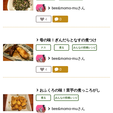
bee&momo-mu
さん
コメント：
0
件。コメントを見る。
お気に入り登録：
4
人が登録
母の味！ぎんだらとなすの煮つけ
ナス
煮る
みんなの投稿レシピ
bee&momo-mu
さん
コメント：
0
件。コメントを見る。
お気に入り登録：
4
人が登録
おふくろの味！里芋の煮っころがし
煮る
みんなの投稿レシピ
bee&momo-mu
さん