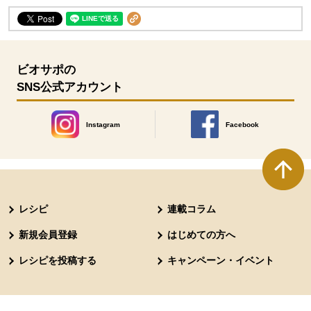
ビオサポの
SNS公式アカウント
Instagram
Facebook
別のウィンドウで開きます。
別のウィンドウで開きます
本文ここまで。
ここから共通フッターメニューです。
レシピ
連載コラム
新規会員登録
はじめての方へ
レシピを投稿する
キャンペーン・イベント