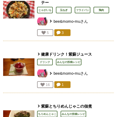
テー
じゃがいも
玉ねぎ
フライパン
鶏肉
bee&momo-mu
さん
コメント：
3
件。コメントを見る。
お気に入り登録：
5
人が登録
健康ドリンク！紫蘇ジュース
ドリンク
みんなの投稿レシピ
bee&momo-mu
さん
コメント：
1
件。コメントを見る。
お気に入り登録：
16
人が登録
紫蘇とちりめんじゃこの佃煮
ちりめんじゃこ
みんなの投稿レシピ