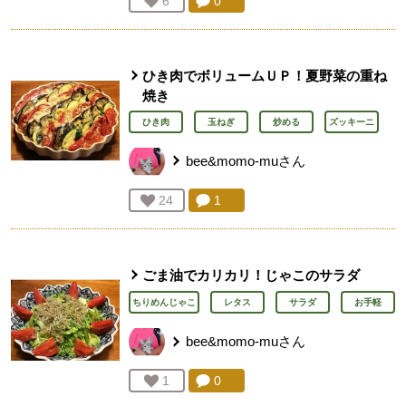
コメント：
0
件。コメントを見る。
お気に入り登録：
6
人が登録
ひき肉でボリュームＵＰ！夏野菜の重ね
焼き
ひき肉
玉ねぎ
炒める
ズッキーニ
bee&momo-mu
さん
コメント：
1
件。コメントを見る。
お気に入り登録：
24
人が登録
ごま油でカリカリ！じゃこのサラダ
ちりめんじゃこ
レタス
サラダ
お手軽
bee&momo-mu
さん
コメント：
0
件。コメントを見る。
お気に入り登録：
1
人が登録