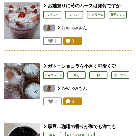
お雛祭りに苺のムースは如何ですか
いちご
レモン
生クリーム
電子レンジ
h-willow
さん
コメント：
0
件。コメントを見る。
お気に入り登録：
1
人が登録
ガトーショコラを小さく可愛く♡
チョコレート
焼く
卵
オーブン
h-willow
さん
コメント：
0
件。コメントを見る。
お気に入り登録：
3
人が登録
黒豆…珈琲の香りが和でも洋でも
煮る
みんなの投稿レシピ