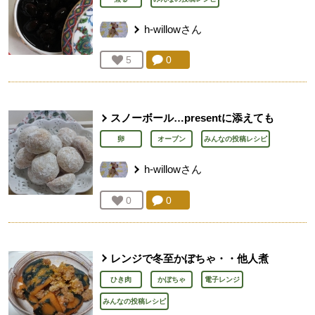
h-willow
さん
コメント：
0
件。コメントを見る。
お気に入り登録：
5
人が登録
スノーボール…presentに添えても
卵
オーブン
みんなの投稿レシピ
h-willow
さん
コメント：
0
件。コメントを見る。
お気に入り登録：
0
人が登録
レンジで冬至かぼちゃ・・他人煮
ひき肉
かぼちゃ
電子レンジ
みんなの投稿レシピ