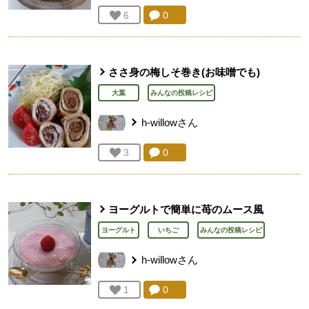
コメント：
0
件。コメントを見る。
お気に入り登録：
6
人が登録
ささ身の梅しそ巻き(お味噌でも)
大葉
みんなの投稿レシピ
h-willow
さん
コメント：
0
件。コメントを見る。
お気に入り登録：
3
人が登録
ヨーグルトで簡単に苺のムース風
ヨーグルト
いちご
みんなの投稿レシピ
h-willow
さん
コメント：
0
件。コメントを見る。
お気に入り登録：
1
人が登録