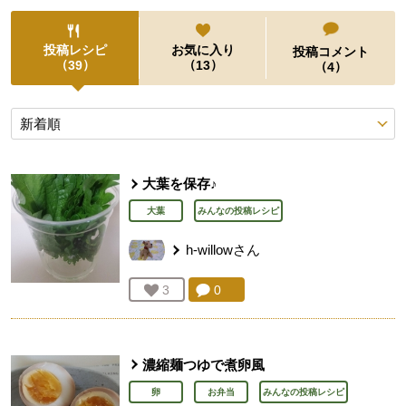
投稿レシピ
お気に入り
投稿コメント
（
）
（
）
39
13
（
）
4
投稿レシピ
大葉を保存♪
大葉
みんなの投稿レシピ
h-willow
さん
コメント：
0
件。コメントを見る。
お気に入り登録：
3
人が登録
濃縮麺つゆで煮卵風
卵
お弁当
みんなの投稿レシピ