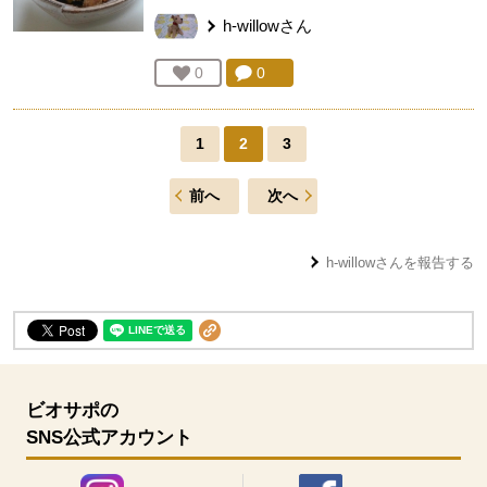
h-willow
さん
コメント：
0
件。コメントを見る。
お気に入り登録：
0
人が登録
1
2
3
前へ
次へ
h-willow
さんを報告する
ビオサポの
SNS公式アカウント