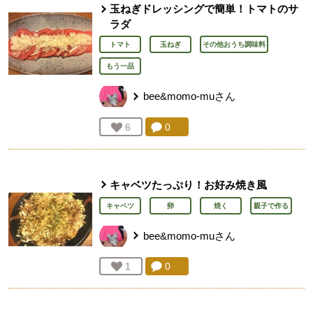
玉ねぎドレッシングで簡単！トマトのサ
ラダ
トマト
玉ねぎ
その他おうち調味料
もう一品
bee&momo-mu
さん
コメント：
0
件。コメントを見る。
お気に入り登録：
6
人が登録
キャベツたっぷり！お好み焼き風
キャベツ
卵
焼く
親子で作る
bee&momo-mu
さん
コメント：
0
件。コメントを見る。
お気に入り登録：
1
人が登録