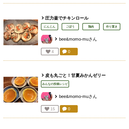
圧力釜でチキンロール
にんじん
ごぼう
鶏肉
作り置き
bee&momo-mu
さん
コメント：
0
件。コメントを見る。
お気に入り登録：
4
人が登録
皮も丸ごと！甘夏みかんゼリー
みんなの投稿レシピ
bee&momo-mu
さん
コメント：
0
件。コメントを見る。
お気に入り登録：
15
人が登録