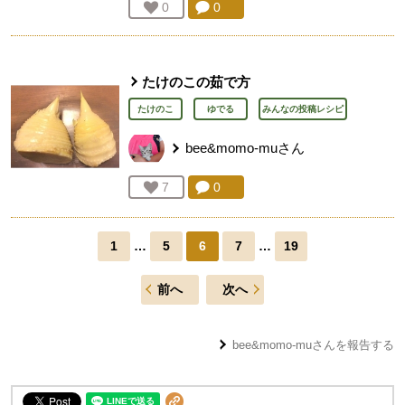
コメント：
0
件。コメントを見る。
お気に入り登録：
0
人が登録
たけのこの茹で方
たけのこ
ゆでる
みんなの投稿レシピ
bee&momo-mu
さん
コメント：
0
件。コメントを見る。
お気に入り登録：
7
人が登録
1
…
5
6
7
…
19
前へ
次へ
bee&momo-mu
さんを報告する