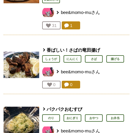
bee&momo-mu
さん
コメント：
1
件。コメントを見る。
お気に入り登録：
31
人が登録
香ばしい！さばの竜田揚げ
しょうが
にんにく
さば
揚げる
bee&momo-mu
さん
コメント：
0
件。コメントを見る。
お気に入り登録：
0
人が登録
パクパクおむすび
のり
おにぎり
おやつ
お弁当
bee&momo-mu
さん