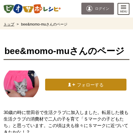
本文へジャンプする。
ページの先頭です。
ログイン
ここからサイト内共通メニューです。
サイト内共通メニューをスキップする
サイト内共通メニューここまで。
ここから現在位置です。
トップ
>
bee&momo-muさんのページ
現在位置ここまで
bee&momo-mu
さんのページ
フォローする
30歳の時に世田谷で生活クラブに加入しました。転居した後も
生活クラブの消費材で二人の子を育て「Ｓマークの子どもた
ち」と思っています。この頃は夫も徐々にＳマークに近づいて
きたかな！？