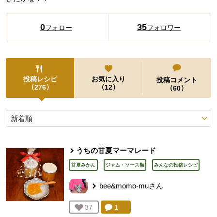
0
35
フォロー
フォロワー
投稿レシピ
お気に入り
投稿コメント
（
）
（
）
276
12
（
）
60
投稿レシピ
うちの甘夏マーマレード
甘夏みかん
ジャム・ソース類
みんなの投稿レシピ
bee&momo-mu
さん
コメント：
1
件。コメントを見る。
お気に入り登録：
37
人が登録