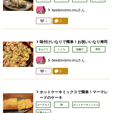
bee&momo-mu
さん
コメント：
2
件。コメントを見る。
お気に入り登録：
4
人が登録
味付けいなりで簡単！お祝いいなり寿司
きゅうり
いくら
油揚げ
寿司
bee&momo-mu
さん
コメント：
0
件。コメントを見る。
お気に入り登録：
6
人が登録
ホットケーキミックスで簡単！マーマレ
ードのケーキ
ヨーグルト
卵
ホットケーキミックス
甘夏みかん