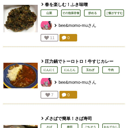
春を楽しむ！ふき味噌
山菜
その他保存食
炒める
ご飯がすすむ
bee&momo-mu
さん
コメント：
0
件。コメントを見る。
お気に入り登録：
11
人が登録
圧力鍋でトーロトロ！牛すじカレー
にんにく
にんじん
玉ねぎ
牛肉
bee&momo-mu
さん
コメント：
0
件。コメントを見る。
お気に入り登録：
7
人が登録
〆さばで簡単！さば寿司
さば
寿司
ごちそう
おもてなし