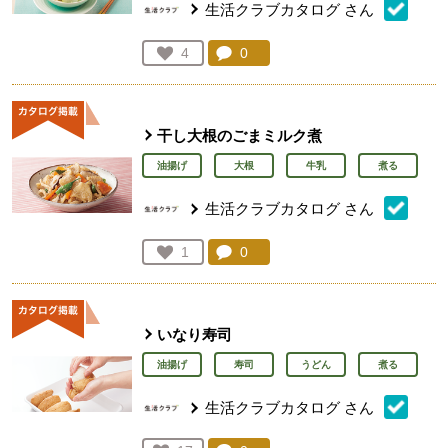
生活クラブカタログ
さん
コメント：
0
件。コメントを見る。
お気に入り登録：
4
人が登録
干し大根のごまミルク煮
油揚げ
大根
牛乳
煮る
生活クラブカタログ
さん
コメント：
0
件。コメントを見る。
お気に入り登録：
1
人が登録
いなり寿司
油揚げ
寿司
うどん
煮る
生活クラブカタログ
さん