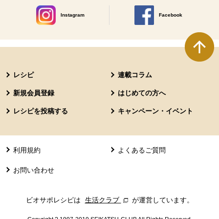
Instagram
Facebook
別のウィンドウで開きます。
別のウィンドウで開きます
本文ここまで。
ここから共通フッターメニューです。
レシピ
連載コラム
新規会員登録
はじめての方へ
レシピを投稿する
キャンペーン・イベント
利用規約
よくあるご質問
お問い合わせ
ビオサポレシピは
生活クラブ
別のウィンドウで開きます。
が運営しています。