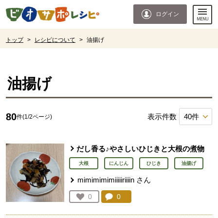
本文へジャンプする。
ページの先頭です。
ログイン
ここからサイト内共通メニューです。
サイト内共通メニューをスキップする
サイト内共通メニューここまで。
ここから現在位置です。
トップ
>
レシピについて
>
油揚げ
現在位置ここまで
油揚げ
80
表示件数
件(1/2ページ)
だし香る♪やさしいひじきと大根の煮物
大根
にんじん
ひじき
油揚げ
mimimimimiiiiiriiiin
さん
コメント：
0
件。コメントを見る。
お気に入り登録：
0
人が登録