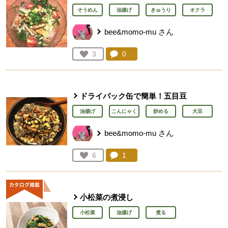
そうめん
油揚げ
きゅうり
オクラ
bee&momo-mu
さん
コメント：
0
件。コメントを見る。
お気に入り登録：
3
人が登録
ドライパック缶で簡単！五目豆
油揚げ
こんにゃく
炒める
大豆
bee&momo-mu
さん
コメント：
1
件。コメントを見る。
お気に入り登録：
6
人が登録
小松菜の煮浸し
小松菜
油揚げ
煮る