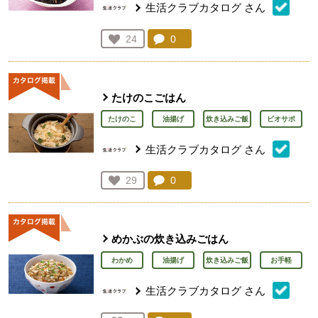
生活クラブカタログ
さん
コメント：
0
件。コメントを見る。
お気に入り登録：
24
人が登録
たけのこごはん
たけのこ
油揚げ
炊き込みご飯
ビオサポ
生活クラブカタログ
さん
コメント：
0
件。コメントを見る。
お気に入り登録：
29
人が登録
めかぶの炊き込みごはん
わかめ
油揚げ
炊き込みご飯
お手軽
生活クラブカタログ
さん