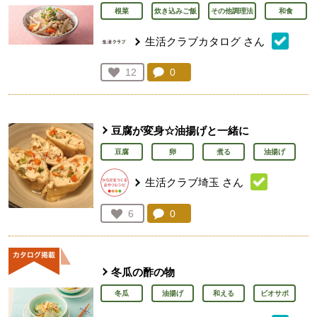
根菜
炊き込みご飯
その他調理法
和食
生活クラブカタログ
さん
コメント：
0
件。コメントを見る。
お気に入り登録：
12
人が登録
豆腐が変身☆油揚げと一緒に
豆腐
卵
煮る
油揚げ
生活クラブ埼玉
さん
コメント：
0
件。コメントを見る。
お気に入り登録：
6
人が登録
冬瓜の酢の物
冬瓜
油揚げ
和える
ビオサポ