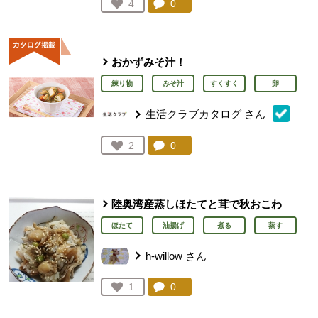
コメント：
0
件。コメントを見る。
お気に入り登録：
4
人が登録
おかずみそ汁！
練り物
みそ汁
すくすく
卵
生活クラブカタログ
さん
コメント：
0
件。コメントを見る。
お気に入り登録：
2
人が登録
陸奥湾産蒸しほたてと茸で秋おこわ
ほたて
油揚げ
煮る
蒸す
h-willow
さん
コメント：
0
件。コメントを見る。
お気に入り登録：
1
人が登録