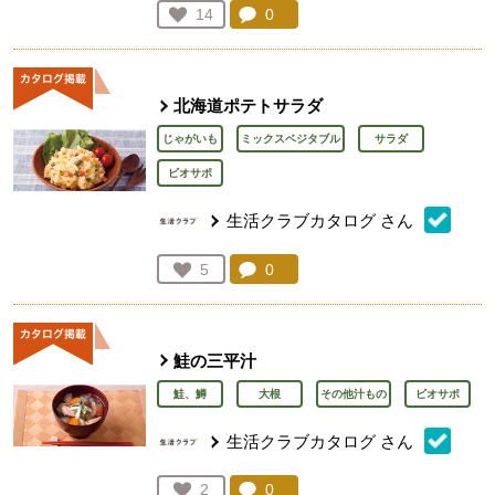
コメント：
0
件。コメントを見る。
お気に入り登録：
14
人が登録
北海道ポテトサラダ
じゃがいも
ミックスベジタブル
サラダ
ビオサポ
生活クラブカタログ
さん
コメント：
0
件。コメントを見る。
お気に入り登録：
5
人が登録
鮭の三平汁
鮭、鱒
大根
その他汁もの
ビオサポ
生活クラブカタログ
さん
コメント：
0
件。コメントを見る。
お気に入り登録：
2