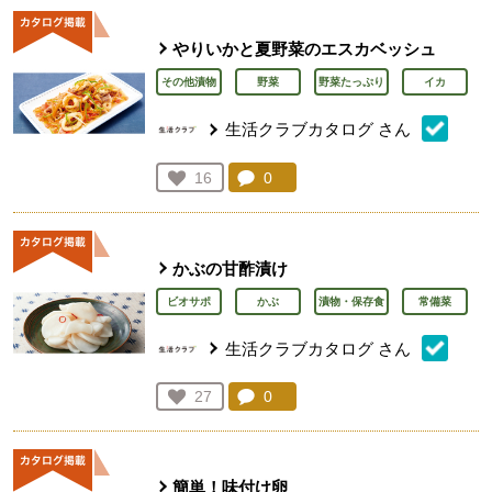
やりいかと夏野菜のエスカベッシュ
その他漬物
野菜
野菜たっぷり
イカ
生活クラブカタログ
さん
コメント：
0
件。コメントを見る。
お気に入り登録：
16
人が登録
かぶの甘酢漬け
ビオサポ
かぶ
漬物・保存食
常備菜
生活クラブカタログ
さん
コメント：
0
件。コメントを見る。
お気に入り登録：
27
人が登録
簡単！味付け卵