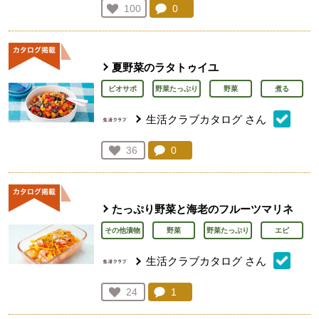
コメント：
0
件。コメントを見る。
お気に入り登録：
100
人が登録
夏野菜のラタトゥイユ
ビオサポ
野菜たっぷり
野菜
煮る
生活クラブカタログ
さん
コメント：
0
件。コメントを見る。
お気に入り登録：
36
人が登録
たっぷり野菜と海老のフルーツマリネ
その他漬物
野菜
野菜たっぷり
エビ
生活クラブカタログ
さん
コメント：
1
件。コメントを見る。
お気に入り登録：
24
人が登録