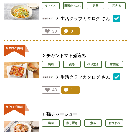
キャベツ
野菜たっぷり
定番
和える
生活クラブカタログ
さん
コメント：
0
件。コメントを見る。
お気に入り登録：
30
人が登録
チキントマト煮込み
鶏肉
煮る
作り置き
常備菜
生活クラブカタログ
さん
コメント：
1
件。コメントを見る。
お気に入り登録：
43
人が登録
鶏チャーシュー
鶏肉
作り置き
煮る
おつまみ