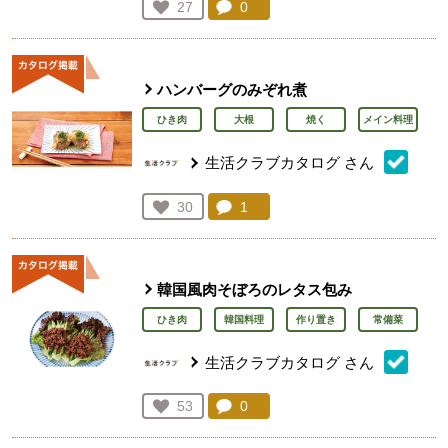
コメント：
0
件。コメントを見る。
お気に入り登録：
27
人が登録
ハンバーグのみぞれ煮
ひき肉
大根
焼く
メイン料理
生活クラブカタログ
さん
コメント：
1
件。コメントを見る。
お気に入り登録：
30
人が登録
韓国風肉そぼろのレタス包み
ひき肉
韓国料理
作り置き
常備菜
生活クラブカタログ
さん
コメント：
0
件。コメントを見る。
お気に入り登録：
53
人が登録