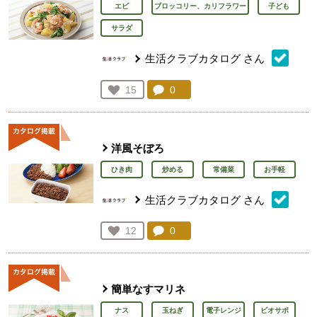
エビ
ブロッコリー、カリフラワー
子ども
サラダ
生活クラブカタログ
さん
コメント：
0
件。コメントを見る。
お気に入り登録：
15
人が登録
洋風そぼろ
ひき肉
炒める
常備菜
お手軽
生活クラブカタログ
さん
コメント：
0
件。コメントを見る。
お気に入り登録：
12
人が登録
簡単なすマリネ
ナス
玉ねぎ
電子レンジ
ビオサポ