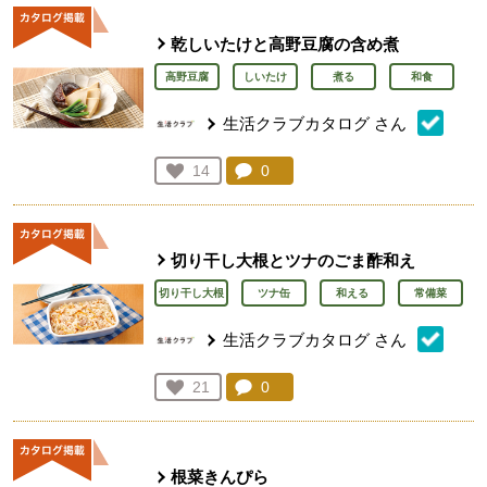
乾しいたけと高野豆腐の含め煮
高野豆腐
しいたけ
煮る
和食
生活クラブカタログ
さん
コメント：
0
件。コメントを見る。
お気に入り登録：
14
人が登録
切り干し大根とツナのごま酢和え
切り干し大根
ツナ缶
和える
常備菜
生活クラブカタログ
さん
コメント：
0
件。コメントを見る。
お気に入り登録：
21
人が登録
根菜きんぴら