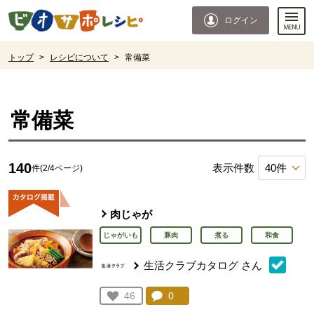
本文へジャンプする。
ページの先頭です。
ログイン
ここからサイト内共通メニューです。
サイト内共通メニューをスキップする
サイト内共通メニューここまで。
ここから現在位置です。
トップ
>
レシピについて
>
常備菜
現在位置ここまで
常備菜
140
表示件数
件(2/4ページ)
肉じゃが
じゃがいも
豚肉
煮る
和食
生活クラブカタログ
さん
コメント：
0
件。コメントを見る。
お気に入り登録：
46
人が登録