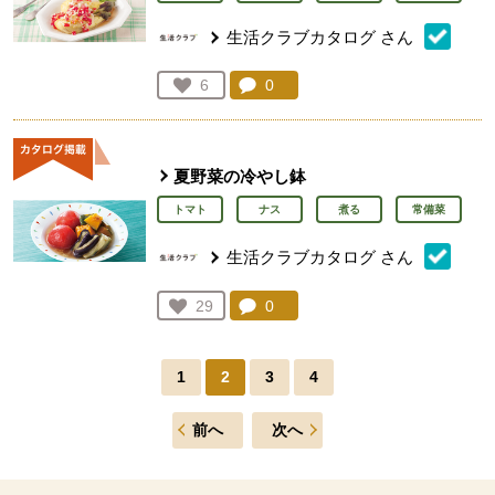
生活クラブカタログ
さん
コメント：
0
件。コメントを見る。
お気に入り登録：
6
人が登録
夏野菜の冷やし鉢
トマト
ナス
煮る
常備菜
生活クラブカタログ
さん
コメント：
0
件。コメントを見る。
お気に入り登録：
29
人が登録
1
2
3
4
前へ
次へ