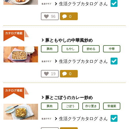
生活クラブカタログ
さん
コメント：
0
件。コメントを見る。
お気に入り登録：
96
人が登録
豚ともやしの中華風炒め
豚肉
もやし
炒める
中華
生活クラブカタログ
さん
コメント：
0
件。コメントを見る。
お気に入り登録：
19
人が登録
豚とごぼうのカレー炒め
豚肉
ごぼう
作り置き
常備菜
生活クラブカタログ
さん