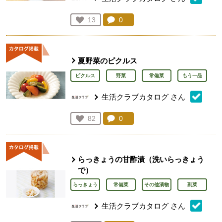
コメント：
0
件。コメントを見る。
お気に入り登録：
13
人が登録
夏野菜のピクルス
ピクルス
野菜
常備菜
もう一品
生活クラブカタログ
さん
コメント：
0
件。コメントを見る。
お気に入り登録：
82
人が登録
らっきょうの甘酢漬（洗いらっきょう
で）
らっきょう
常備菜
その他漬物
副菜
生活クラブカタログ
さん