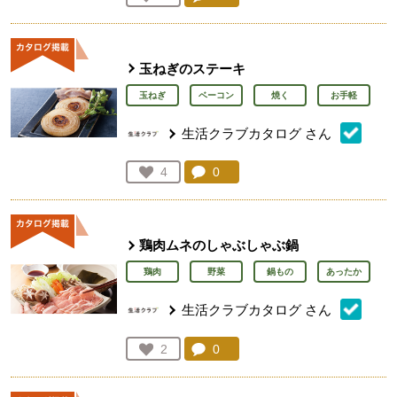
人が登録
玉ねぎのステーキ
玉ねぎ
ベーコン
焼く
お手軽
生活クラブカタログ
さん
コメント：
0
件。コメントを見る。
お気に入り登録：
4
人が登録
鶏肉ムネのしゃぶしゃぶ鍋
鶏肉
野菜
鍋もの
あったか
生活クラブカタログ
さん
コメント：
0
件。コメントを見る。
お気に入り登録：
2
人が登録