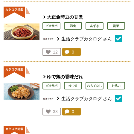
大正金時豆の甘煮
ビオサポ
和食
あずき
副菜
生活クラブカタログ
さん
コメント：
0
件。コメントを見る。
お気に入り登録：
12
人が登録
ゆで鶏の香味だれ
ビオサポ
ゆでる
おもてなし
お祝い
生活クラブカタログ
さん
コメント：
0
件。コメントを見る。
お気に入り登録：
33
人が登録