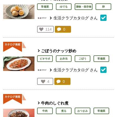
常備菜
ゆでる
漬物・保存食
卵
生活クラブカタログ
さん
コメント：
0
件。コメントを見る。
お気に入り登録：
114
人が登録
ごぼうのナッツ炒め
ビオサポ
お弁当
ごぼう
常備菜
生活クラブカタログ
さん
コメント：
0
件。コメントを見る。
お気に入り登録：
4
人が登録
牛肉のしぐれ煮
牛肉
煮る
おつまみ
常備菜