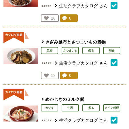
生活クラブカタログ
さん
コメント：
0
件。コメントを見る。
お気に入り登録：
20
人が登録
きざみ昆布とさつまいもの煮物
昆布
さつまいも
煮る
和食
生活クラブカタログ
さん
コメント：
0
件。コメントを見る。
お気に入り登録：
12
人が登録
めかじきのミルク煮
カジキ
牛乳
煮る
メイン料理
生活クラブカタログ
さん