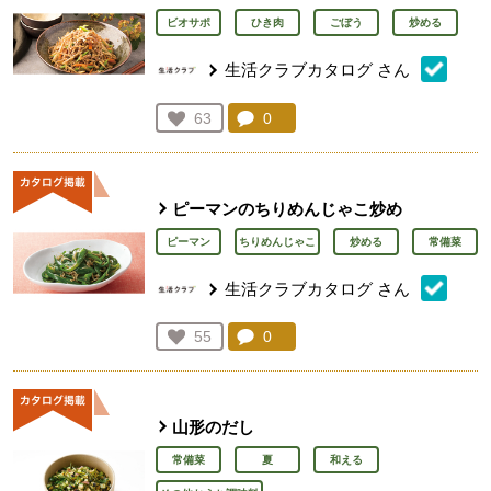
ビオサポ
ひき肉
ごぼう
炒める
生活クラブカタログ
さん
コメント：
0
件。コメントを見る。
お気に入り登録：
63
人が登録
ピーマンのちりめんじゃこ炒め
ピーマン
ちりめんじゃこ
炒める
常備菜
生活クラブカタログ
さん
コメント：
0
件。コメントを見る。
お気に入り登録：
55
人が登録
山形のだし
常備菜
夏
和える