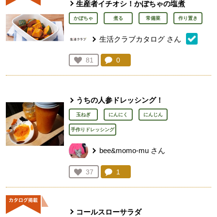
生産者イチオシ！かぼちゃの塩煮
かぼちゃ
煮る
常備菜
作り置き
生活クラブカタログ
さん
コメント：
0
件。コメントを見る。
お気に入り登録：
81
人が登録
うちの人参ドレッシング！
玉ねぎ
にんにく
にんじん
手作りドレッシング
bee&momo-mu
さん
コメント：
1
件。コメントを見る。
お気に入り登録：
37
人が登録
コールスローサラダ