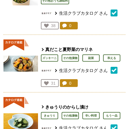
その他おうち調味料
生活クラブカタログ
さん
コメント：
0
件。コメントを見る。
お気に入り登録：
38
人が登録
真だこと夏野菜のマリネ
ズッキーニ
その他漬物
副菜
和える
生活クラブカタログ
さん
コメント：
0
件。コメントを見る。
お気に入り登録：
31
人が登録
きゅうりのからし漬け
きゅうり
その他漬物
辛い料理
もう一品
生活クラブカタログ
さん