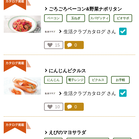
ごろごろベーコン&野菜ナポリタン
ベーコン
玉ねぎ
スパゲッティ
ビオサポ
生活クラブカタログ
さん
コメント：
0
件。コメントを見る。
お気に入り登録：
15
人が登録
にんじんピクルス
にんじん
電子レンジ
ピクルス
お手軽
生活クラブカタログ
さん
コメント：
0
件。コメントを見る。
お気に入り登録：
10
人が登録
えびのマヨサラダ