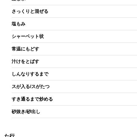
を開く
さっくりと混ぜる
を開く
塩もみ
を開く
シャーベット状
を開く
常温にもどす
を開く
汁けをとばす
を開く
しんなりするまで
を開く
スが入る/スがたつ
を開く
すき通るまで炒める
を開く
砂抜き/砂出し
を開く
た行