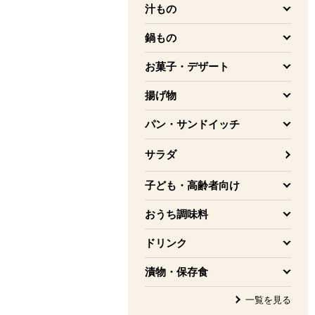
汁もの
を開く
鍋もの
を開く
お菓子・デザート
を開く
揚げ物
を開く
パン・サンドイッチ
を開く
サラダ
子ども・高齢者向け
を開く
おうち調味料
を開く
ドリンク
を開く
漬物・保存食
を開く
一覧を見る