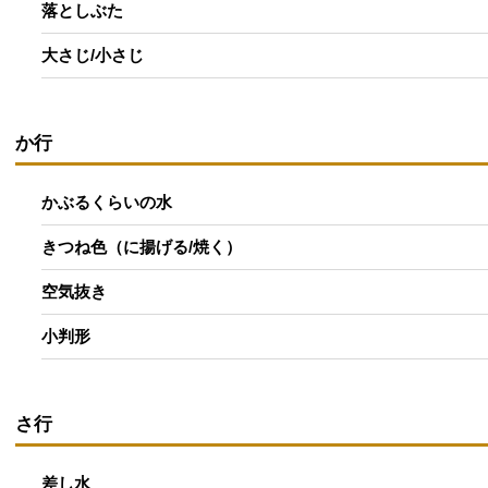
落としぶた
を開く
大さじ/小さじ
を開く
か行
かぶるくらいの水
を開く
きつね色（に揚げる/焼く）
を開く
空気抜き
を開く
小判形
を開く
さ行
差し水