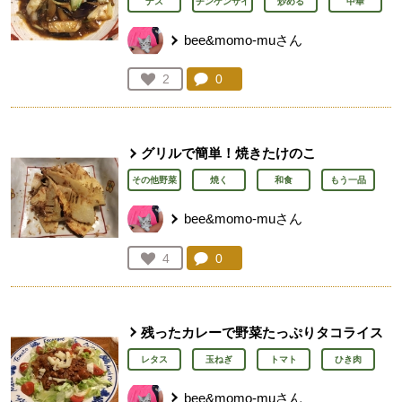
ナス
チンゲンサイ
炒める
中華
bee&momo-muさん
コメント：
0
件。コメントを見る。
お気に入り登録：
2
人が登録
グリルで簡単！焼きたけのこ
その他野菜
焼く
和食
もう一品
bee&momo-muさん
コメント：
0
件。コメントを見る。
お気に入り登録：
4
人が登録
残ったカレーで野菜たっぷりタコライス
レタス
玉ねぎ
トマト
ひき肉
bee&momo-muさん