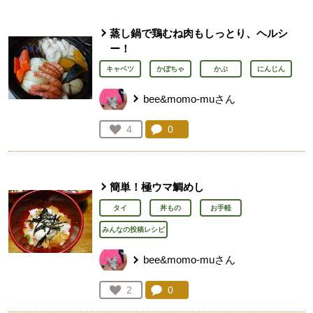
蒸し鍋で鶏むね肉もしっとり、ヘルシ
ー！
キャベツ
かぼちゃ
かぶ
にんじん
bee&momo-muさん
コメント：
0
件。コメントを見る。
お気に入り登録：
4
人が登録
簡単！極ウマ鯛めし
タイ
丼もの
お手軽
みんなの投稿レシピ
bee&momo-muさん
コメント：
0
件。コメントを見る。
お気に入り登録：
2
人が登録