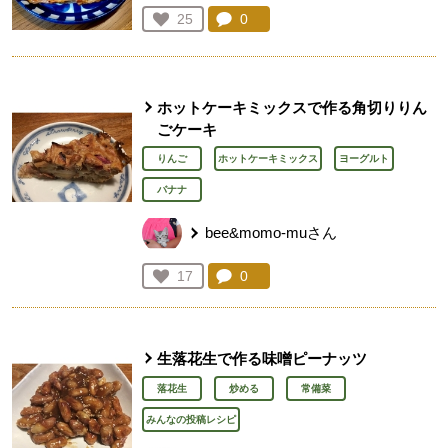
コメント：
0
件。コメントを見る。
お気に入り登録：
25
人が登録
ホットケーキミックスで作る角切りりん
ごケーキ
りんご
ホットケーキミックス
ヨーグルト
バナナ
bee&momo-muさん
コメント：
0
件。コメントを見る。
お気に入り登録：
17
人が登録
生落花生で作る味噌ピーナッツ
落花生
炒める
常備菜
みんなの投稿レシピ