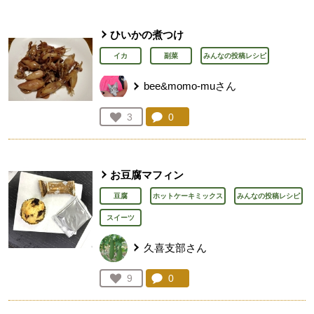
ひいかの煮つけ
イカ
副菜
みんなの投稿レシピ
bee&momo-muさん
コメント：
0
件。コメントを見る。
お気に入り登録：
3
人が登録
お豆腐マフィン
豆腐
ホットケーキミックス
みんなの投稿レシピ
スイーツ
久喜支部さん
コメント：
0
件。コメントを見る。
お気に入り登録：
9
人が登録