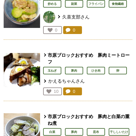
炒める
副菜
フライパン
食物繊維
久喜支部さん
コメント：
0
件。コメントを見る。
お気に入り登録：
0
人が登録
市原ブロックおすすめ 豚肉ミートロー
フ
玉ねぎ
豚肉
ひき肉
卵
かえるちゃんさん
コメント：
0
件。コメントを見る。
お気に入り登録：
10
人が登録
市原ブロックおすすめ 豚肉と白菜の重
ね煮
白菜
豚肉
昆布
干ししいたけ