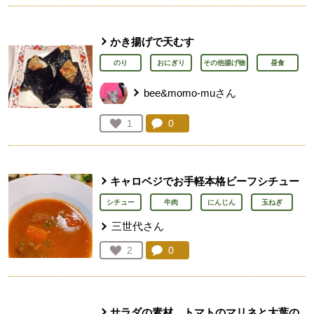
かき揚げで天むす
のり
おにぎり
その他揚げ物
昼食
bee&momo-muさん
コメント：
0
件。コメントを見る。
お気に入り登録：
1
人が登録
キャロベジでお手軽本格ビーフシチュー
シチュー
牛肉
にんじん
玉ねぎ
三世代さん
コメント：
0
件。コメントを見る。
お気に入り登録：
2
人が登録
サラダの素材、トマトのマリネと大葉の