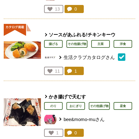
コメント：
0
件。コメントを見る。
お気に入り登録：
13
人が登録
ソースがあふれる!チキンキーウ
揚げる
その他揚げ物
主菜
洋食
生活クラブカタログさん
コメント：
1
件。コメントを見る。
お気に入り登録：
11
人が登録
かき揚げで天むす
のり
おにぎり
その他揚げ物
昼食
bee&momo-muさん
コメント：
0
件。コメントを見る。
お気に入り登録：
1
人が登録