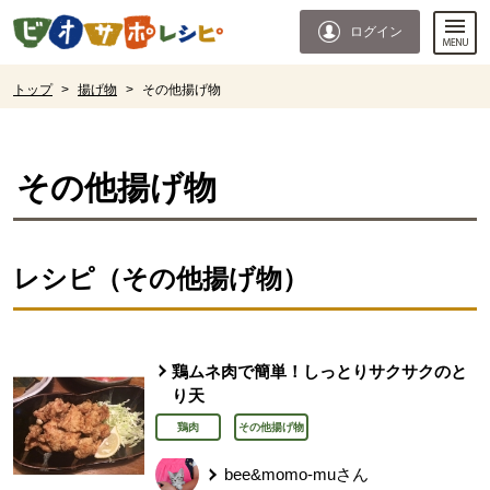
本文へジャンプする。
ページの先頭です。
ログイン
ここからサイト内共通メニューです。
サイト内共通メニューをスキップする
サイト内共通メニューここまで。
ここから現在位置です。
トップ
>
揚げ物
>
その他揚げ物
現在位置ここまで
その他揚げ物
レシピ（その他揚げ物）
鶏ムネ肉で簡単！しっとりサクサクのと
り天
鶏肉
その他揚げ物
bee&momo-muさん