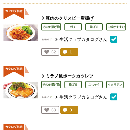
豚肉のクリスピー唐揚げ
その他揚げ物
焼く
揚げる
ご飯がすすむ
生活クラブカタログさん
コメント：
1
件。コメントを見る。
お気に入り登録：
62
人が登録
ミラノ風ポークカツレツ
その他揚げ物
揚げる
ごちそう
イタリアン
生活クラブカタログさん
コメント：
0
件。コメントを見る。
お気に入り登録：
63
人が登録