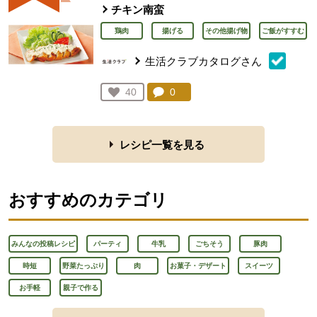
チキン南蛮
鶏肉
揚げる
その他揚げ物
ご飯がすすむ
生活クラブカタログさん
コメント：
0
件。コメントを見る。
お気に入り登録：
40
人が登録
レシピ一覧を見る
おすすめのカテゴリ
みんなの投稿レシピ
パーティ
牛乳
ごちそう
豚肉
時短
野菜たっぷり
肉
お菓子・デザート
スイーツ
お手軽
親子で作る