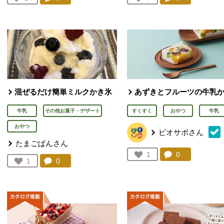
人が登録
人が登録
混ぜるだけ簡単ミルクかき氷
あずきとフルーツの牛乳
牛乳
その他お菓子・デザート
すくすく
おやつ
牛乳
おやつ
ビオサポさん
たまごぱんさん
コメント：
0
件。コメント
お気に入り登録：
1
コメント：
0
件。コメントを見る。
お気に入り登録：
1
人が登録
人が登録