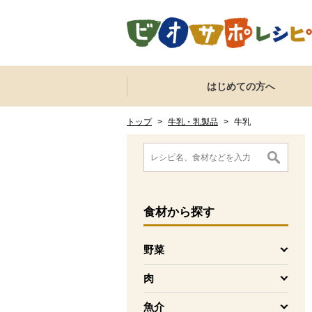
本文へジャンプする。
ページの先頭です。
ここからサイト内共通メニューです。
サイト内共通メニューをスキップする
はじめての方へ
サイト内共通メニューここまで。
ここから現在位置です。
現在位置ここまで
トップ
>
牛乳・乳製品
>
牛乳
ここから消費材検索メニューです。
消費材検索メニューここまで。
ここから本文です。
食材
から探す
野菜
を開く
肉
を開く
魚介