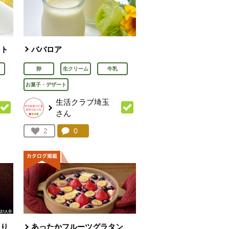
スト
ババロア
卵
生クリーム
牛乳
お菓子・デザート
生活クラブ埼玉
さん
を見る。
コメント：
0
件。コメントを見る。
お気に入り登録：
2
人が登録
こり
あったかフルーツグラタン