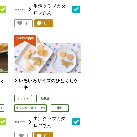
生活クラブカタ
ログさん
を見る。
コメント：
0
件。コメントを見る。
お気に入り登録：
44
人が登録
カオ
いろいろサイズのひとくちケ
ーキ
すくすく
幼児食
ス
ホットケーキミックス
牛乳
生活クラブカタ
ログさん
を見る。
コメント：
0
件。コメントを見る。
お気に入り登録：
1