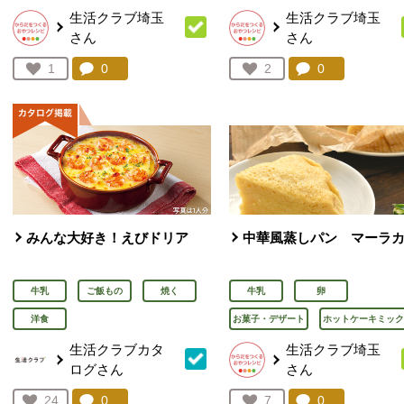
生活クラブ埼玉
生活クラブ埼玉
さん
さん
コメント：
0
件。コメントを見る。
コメント：
0
件。コメント
お気に入り登録：
1
お気に入り登録：
2
人が登録
人が登録
みんな大好き！えびドリア
中華風蒸しパン マーラ
牛乳
ご飯もの
焼く
牛乳
卵
洋食
お菓子・デザート
ホットケーキミック
生活クラブカタ
生活クラブ埼玉
ログさん
さん
コメント：
0
件。コメントを見る。
コメント：
0
件。コメント
お気に入り登録：
24
お気に入り登録：
7