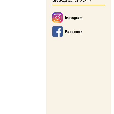
SNS公式アカウント
Instagram
別のウィンドウで開きます。
Facebook
別のウィンドウで開きます。