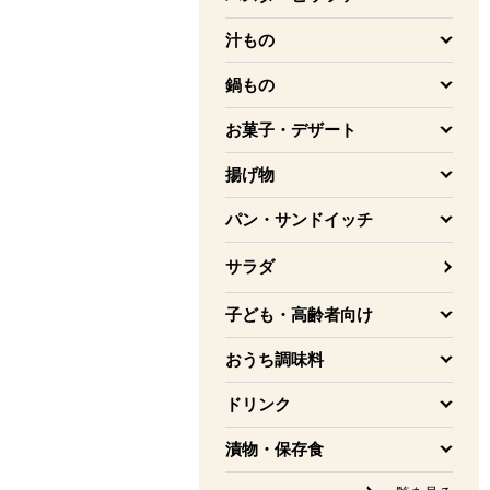
を開く
汁もの
を開く
鍋もの
を開く
お菓子・デザート
を開く
揚げ物
を開く
パン・サンドイッチ
を開く
サラダ
子ども・高齢者向け
を開く
おうち調味料
を開く
ドリンク
を開く
漬物・保存食
を開く