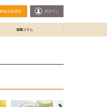
新規会員登録
ログイン
連載コラム