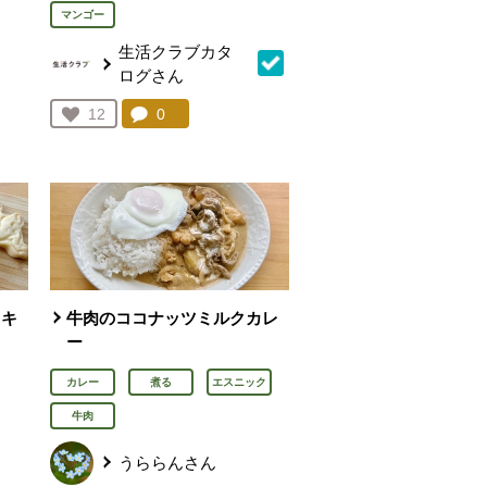
マンゴー
生活クラブカタ
ログさん
を見る。
コメント：
0
件。コメントを見る。
お気に入り登録：
12
人が登録
ッキ
牛肉のココナッツミルクカレ
ー
カレー
煮る
エスニック
牛肉
うららんさん