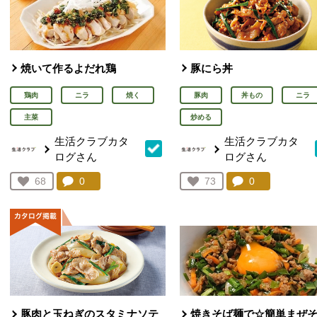
焼いて作るよだれ鶏
豚にら丼
鶏肉
ニラ
焼く
豚肉
丼もの
ニラ
主菜
炒める
生活クラブカタ
生活クラブカタ
ログさん
ログさん
コメント：
0
件。コメントを見る。
コメント：
0
件。コメント
お気に入り登録：
68
お気に入り登録：
73
人が登録
人が登録
豚肉と玉ねぎのスタミナソテ
焼きそば麺で☆簡単まぜ