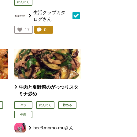
にんにく
生活クラブカタ
ログさん
を見る。
コメント：
0
件。コメントを見る。
お気に入り登録：
17
人が登録
牛肉と夏野菜のがっつりスタ
ミナ炒め
ニラ
にんにく
炒める
牛肉
ん
bee&momo-muさん