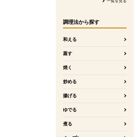
一覧を見る
調理法
から探す
和える
蒸す
焼く
炒める
揚げる
ゆでる
煮る