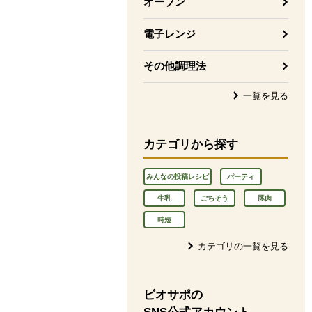
オーブン
電子レンジ
その他調理法
一覧を見る
カテゴリから探す
みんなの投稿レシピ
パーティ
牛乳
ごちそう
豚肉
時短
カテゴリの一覧を見る
ビオサポの