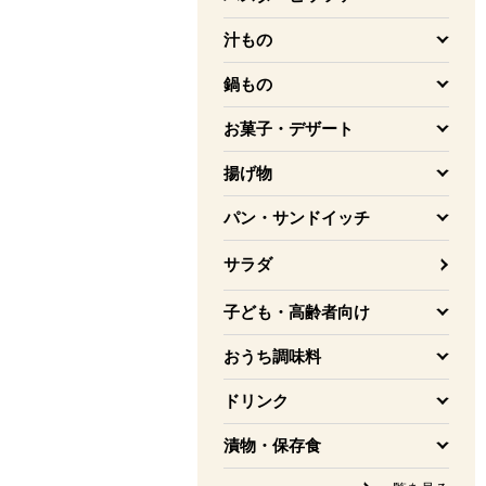
を開く
汁もの
を開く
鍋もの
を開く
お菓子・デザート
を開く
揚げ物
を開く
パン・サンドイッチ
を開く
サラダ
子ども・高齢者向け
を開く
おうち調味料
を開く
ドリンク
を開く
漬物・保存食
を開く