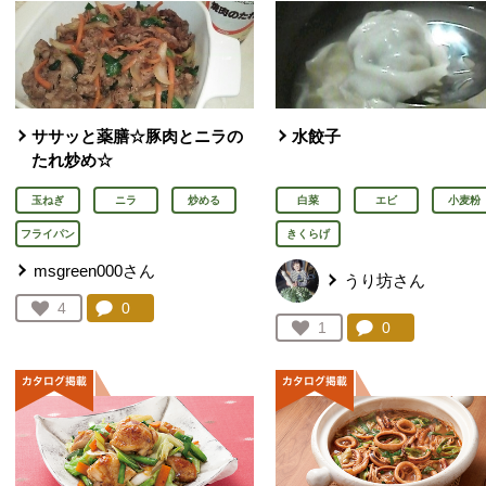
ササッと薬膳☆豚肉とニラの
水餃子
たれ炒め☆
玉ねぎ
ニラ
炒める
白菜
エビ
小麦粉
フライパン
きくらげ
msgreen000さん
うり坊さん
コメント：
0
件。コメントを見る。
お気に入り登録：
4
人が登録
コメント：
0
件。コメント
お気に入り登録：
1
人が登録