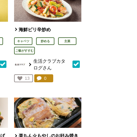
海鮮ピリ辛炒め
キャベツ
炒める
主菜
ご飯がすすむ
生活クラブカタ
ログさん
を見る。
コメント：
0
件。コメントを見る。
お気に入り登録：
13
人が登録
そば
楽ちん☆もやしのお好み焼き