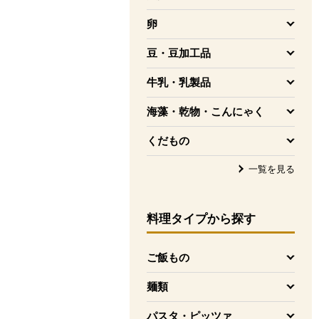
を開く
卵
を開く
豆・豆加工品
を開く
牛乳・乳製品
を開く
海藻・乾物・こんにゃく
を開く
くだもの
を開く
一覧を見る
料理タイプ
から探す
ご飯もの
を開く
麺類
を開く
パスタ・ピッツァ