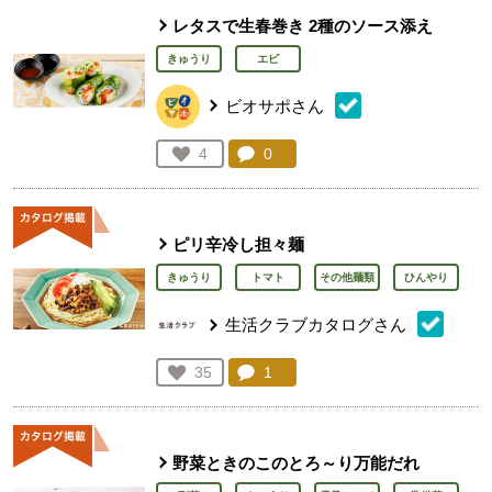
レタスで生春巻き 2種のソース添え
きゅうり
エビ
ビオサポさん
コメント：
0
件。コメントを見る。
お気に入り登録：
4
人が登録
ピリ辛冷し担々麺
きゅうり
トマト
その他麺類
ひんやり
生活クラブカタログさん
コメント：
1
件。コメントを見る。
お気に入り登録：
35
人が登録
野菜ときのこのとろ～り万能だれ