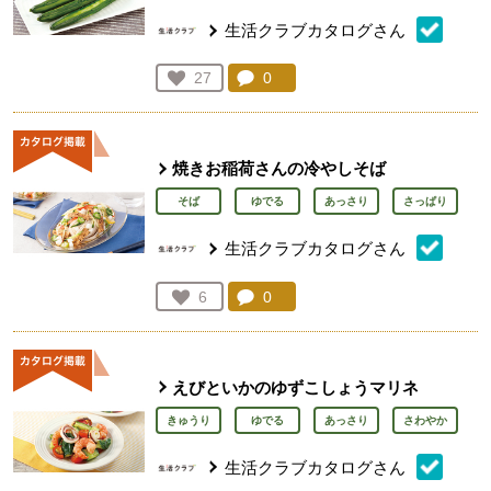
生活クラブカタログさん
コメント：
0
件。コメントを見る。
お気に入り登録：
27
人が登録
焼きお稲荷さんの冷やしそば
そば
ゆでる
あっさり
さっぱり
生活クラブカタログさん
コメント：
0
件。コメントを見る。
お気に入り登録：
6
人が登録
えびといかのゆずこしょうマリネ
きゅうり
ゆでる
あっさり
さわやか
生活クラブカタログさん