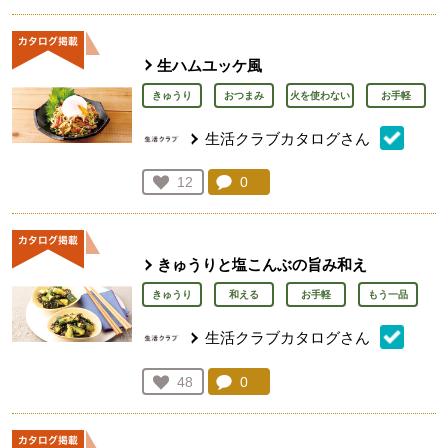
生ハムユッケ風
きゅうり
おつまみ
火を使わない
お手軽
生活クラブカタログさん
コメント：
0
件。コメントを見る。
お気に入り登録：
12
人が登録
きゅうりと塩こんぶの旨み和え
きゅうり
和える
お手軽
もう一品
生活クラブカタログさん
コメント：
0
件。コメントを見る。
お気に入り登録：
48
人が登録