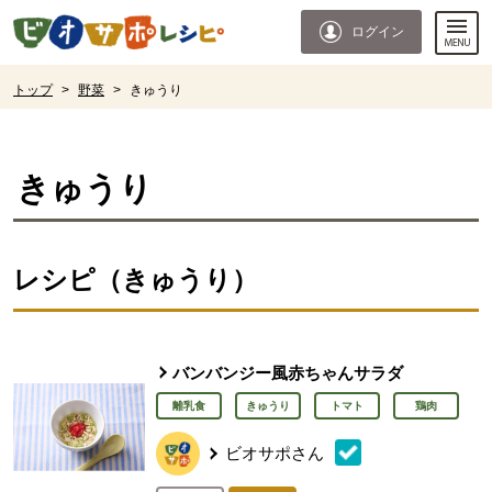
本文へジャンプする。
ページの先頭です。
ログイン
ここからサイト内共通メニューです。
サイト内共通メニューをスキップする
サイト内共通メニューここまで。
ここから現在位置です。
トップ
>
野菜
>
きゅうり
現在位置ここまで
きゅうり
レシピ（きゅうり）
バンバンジー風赤ちゃんサラダ
離乳食
きゅうり
トマト
鶏肉
ビオサポさん