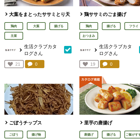
大葉をまとったササミとり天
鶏ササミのごま揚げ
鶏肉
大葉
揚げる
鶏肉
揚げる
フライ
主菜
おつまみ
生活クラブカタ
生活クラブカタ
ログさん
ログさん
コメント：
0
件。コメントを見る。
コメント：
0
件。コメント
お気に入り登録：
21
お気に入り登録：
19
人が登録
人が登録
ごぼうチップス
里芋の唐揚げ
ごぼう
揚げ物
唐揚げ
揚げる
ご飯がす