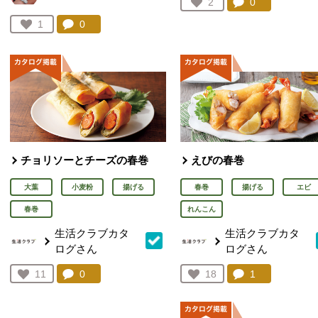
コメント：
0
件。コメント
お気に入り登録：
2
人が登録
コメント：
0
件。コメントを見る。
お気に入り登録：
1
人が登録
チョリソーとチーズの春巻
えびの春巻
大葉
小麦粉
揚げる
春巻
揚げる
エビ
春巻
れんこん
生活クラブカタ
生活クラブカタ
ログさん
ログさん
コメント：
0
件。コメントを見る。
コメント：
1
件。コメント
お気に入り登録：
11
お気に入り登録：
18
人が登録
人が登録