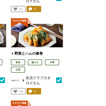
ログさん
を見る。
コメント：
0
件。コメントを見る。
お気に入り登録：
61
人が登録
野菜とハムの春巻
春巻
揚げる
中華
主菜
生活クラブカタ
ログさん
を見る。
コメント：
0
件。コメントを見る。
お気に入り登録：
14
人が登録