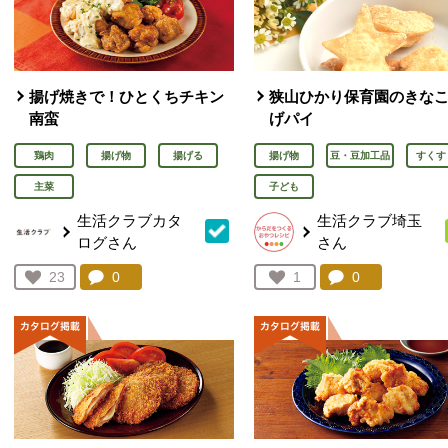
揚げ焼きで！ひとくちチキン
狭山ひかり保育園のきな
南蛮
げパイ
鶏肉
揚げ物
揚げる
揚げ物
豆・豆加工品
すくす
主菜
子ども
生活クラブカタ
生活クラブ埼玉
ログさん
さん
コメント：
0
件。コメントを見る。
コメント：
0
件。コメント
お気に入り登録：
23
お気に入り登録：
1
人が登録
人が登録