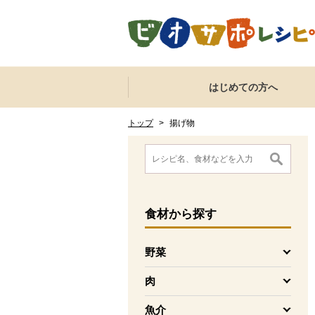
本文へジャンプする。
ページの先頭です。
ここからサイト内共通メニューです。
サイト内共通メニューをスキップする
はじめての方へ
サイト内共通メニューここまで。
ここから現在位置です。
現在位置ここまで
トップ
>
揚げ物
ここから消費材検索メニューです。
消費材検索メニューここまで。
ここから本文です。
食材
から探す
野菜
を開く
肉
を開く
魚介