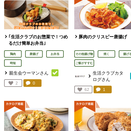
｢生活クラブのお惣菜で！つめ
豚肉のクリスピー唐揚げ
るだけ簡単お弁当｣
鶏肉
唐揚げ
お弁当
その他揚げ物
焼く
揚げ
時短
ご飯がすすむ
親生会ウーマンさん
生活クラブカタ
ログさん
コメント：
0
件。コメントを見る。
お気に入り登録：
2
人が登録
コメント：
1
件。コメント
お気に入り登録：
62
人が登録