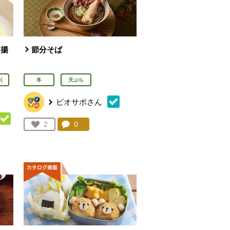
こ揚
節分そば
く
冬
天ぷら
ビオサポさん
コメント：
0
件。コメントを見る。
お気に入り登録：
2
人が登録
を見る。