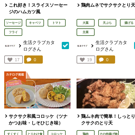
これ好き！スライスソーセー
鶏肉ムネでサクサクとり
ジのハムカツ風
ソーセージ
キャベツ
トマト
大葉
天ぷら
揚げる
フライ
主菜
生活クラブカタ
生活クラブカタ
ログさん
ログさん
コメント：
0
件。コメントを見る。
コメント：
0
件。コメント
お気に入り登録：
17
お気に入り登録：
19
人が登録
人が登録
サクサク和風コロッケ（ツナ
鶏ムネ肉で簡単！しっと
かつお味・しそひじき味）
クサクのとり天
すくすく
とりわけ食
コロッケ
鶏肉
その他揚げ物