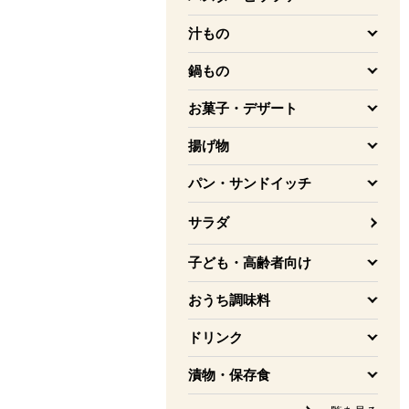
を開く
汁もの
を開く
鍋もの
を開く
お菓子・デザート
を開く
揚げ物
を開く
パン・サンドイッチ
を開く
サラダ
子ども・高齢者向け
を開く
おうち調味料
を開く
ドリンク
を開く
漬物・保存食
を開く