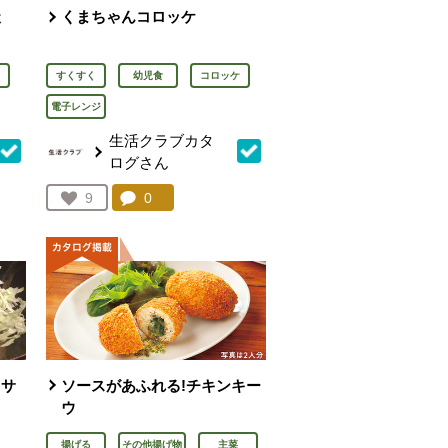
天
くまちゃんコロッケ
すくすく
幼児食
コロッケ
電子レンジ
生活クラブカタ
ログさん
を見る。
コメント：
0
件。コメントを見る。
お気に入り登録：
9
人が登録
りサ
ソースがあふれる!チキンキー
ウ
揚げる
その他揚げ物
主菜