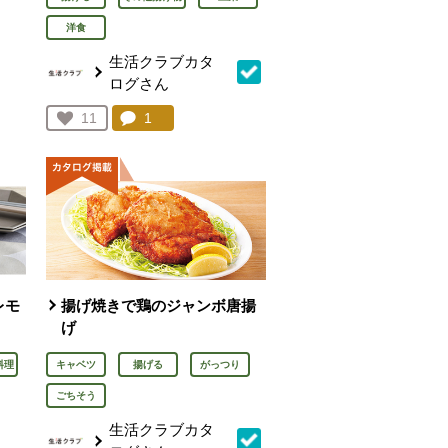
洋食
ん
生活クラブカタ
ログさん
を見る。
コメント：
1
件。コメントを見る。
お気に入り登録：
11
人が登録
レモ
揚げ焼きで鶏のジャンボ唐揚
げ
料理
キャベツ
揚げる
がっつり
ごちそう
生活クラブカタ