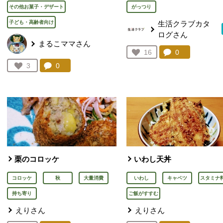
その他お菓子・デザート
がっつり
子ども・高齢者向け
生活クラブカタ
ログさん
まるこママさん
コメント：
0
件。コメント
お気に入り登録：
16
人が登録
コメント：
0
件。コメントを見る。
お気に入り登録：
3
人が登録
栗のコロッケ
いわし天丼
コロッケ
秋
大量消費
いわし
キャベツ
スタミナ
持ち寄り
ご飯がすすむ
えりさん
えりさん