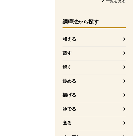
一覧を見る
調理法
から探す
和える
蒸す
焼く
炒める
揚げる
ゆでる
煮る