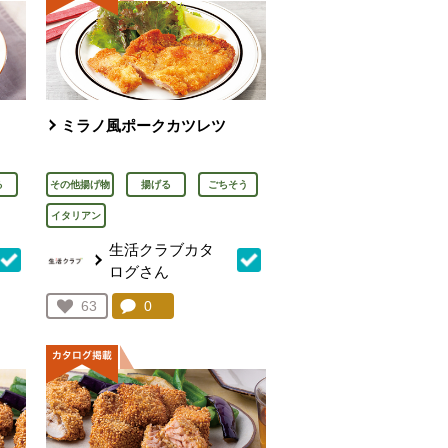
ミラノ風ポークカツレツ
る
その他揚げ物
揚げる
ごちそう
イタリアン
生活クラブカタ
ログさん
を見る。
コメント：
0
件。コメントを見る。
お気に入り登録：
63
人が登録