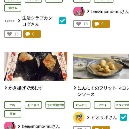
揚げる
bee&momo-muさ
生活クラブカタ
ログさん
コメント：
0
件。コメント
お気に入り登録：
13
人が登録
コメント：
0
件。コメントを見る。
お気に入り登録：
13
人が登録
かき揚げで天むす
にんにくのフリット マヨ
ンソース
のり
おにぎり
その他揚げ物
にんにく
フライ
スタミナ
昼食
ビオサポさん
bee&momo-muさん