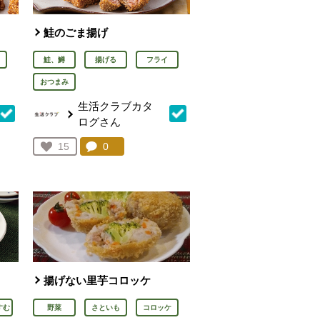
鮭のごま揚げ
鮭、鱒
揚げる
フライ
おつまみ
生活クラブカタ
ログさん
を見る。
コメント：
0
件。コメントを見る。
お気に入り登録：
15
人が登録
揚げない里芋コロッケ
すむ
野菜
さといも
コロッケ