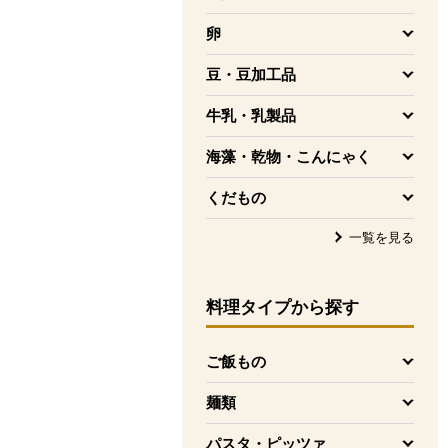
を開く
卵
を開く
豆・豆加工品
を開く
牛乳・乳製品
を開く
海藻・乾物・こんにゃく
を開く
くだもの
を開く
一覧を見る
料理タイプ
から探す
ご飯もの
を開く
麺類
を開く
パスタ・ピッツァ