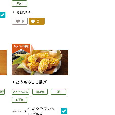
焼く
まぼさん
コメント：
0
件。コメントを見る。
お気に入り登録：
9
人が登録
を見る。
とうもろこし揚げ
料理
とうもろこし
揚げ物
夏
お手軽
生活クラブカタ
ログさん