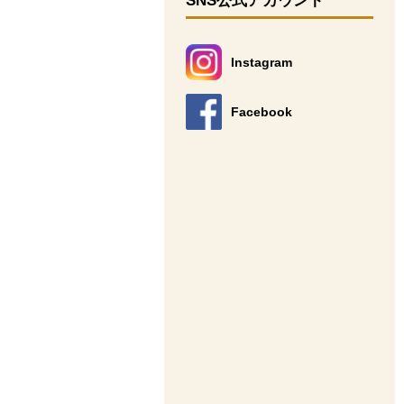
SNS公式アカウント
Instagram
別のウィンドウで開きます。
Facebook
別のウィンドウで開きます。