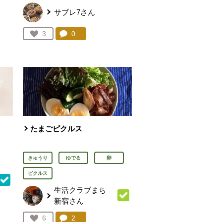
ん
サブレ7さん
を見る。
コメント：
0
件。コメントを見る。
お気に入り登録：
3
人が登録
たまごピクルス
きゅうり
ゆでる
卵
ピクルス
生活クラブまち
新宿さん
を見る。
コメント：
2
件。コメントを見る。
お気に入り登録：
6