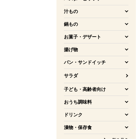
を開く
汁もの
を開く
鍋もの
を開く
お菓子・デザート
を開く
揚げ物
を開く
パン・サンドイッチ
を開く
サラダ
子ども・高齢者向け
を開く
おうち調味料
を開く
ドリンク
を開く
漬物・保存食
を開く