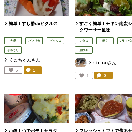
簡単！すし酢deピクルス
すごく簡単！チキン南蛮
クワーサー風味
大根
パプリカ
ピクルス
レタス
焼く
フライパ
きゅうり
揚げる
くまちゃんさん
si-chanさん
コメント：
1
件。コメントを見る。
お気に入り登録：
5
人が登録
コメント：
0
件。コメント
お気に入り登録：
1
人が登録
お鍋１つでポテトサラダ
フレッシュトマトで作る