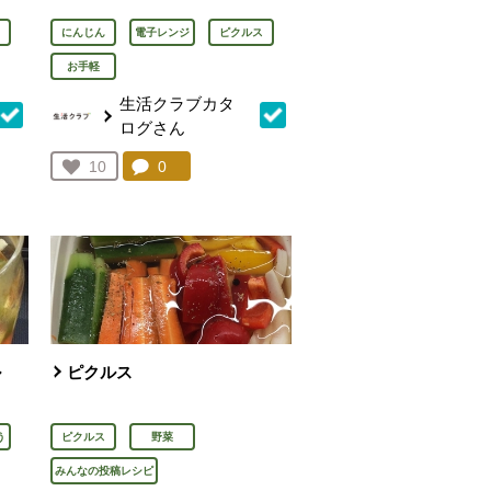
にんじん
電子レンジ
ピクルス
お手軽
生活クラブカタ
ログさん
を見る。
コメント：
0
件。コメントを見る。
お気に入り登録：
10
人が登録
ル
ピクルス
う
ピクルス
野菜
みんなの投稿レシピ