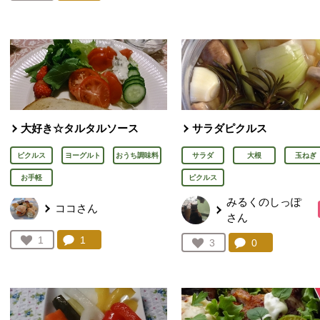
人が登録
大好き☆タルタルソース
サラダピクルス
ピクルス
ヨーグルト
おうち調味料
サラダ
大根
玉ねぎ
お手軽
ピクルス
みるくのしっぽ
ココさん
さん
コメント：
1
件。コメントを見る。
お気に入り登録：
1
コメント：
0
件。コメント
お気に入り登録：
3
人が登録
人が登録