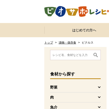
本文へジャンプする。
ページの先頭です。
ここからサイト内共通メニューです。
サイト内共通メニューをスキップする
はじめての方へ
サイト内共通メニューここまで。
ここから現在位置です。
現在位置ここまで
トップ
>
漬物・保存食
>
ピクルス
ここから消費材検索メニューです。
消費材検索メニューここまで。
ここから本文です。
食材
から探す
野菜
を開く
肉
を開く
魚介