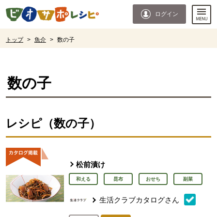
本文へジャンプする。
ページの先頭です。
ログイン
ここからサイト内共通メニューです。
サイト内共通メニューをスキップする
サイト内共通メニューここまで。
ここから現在位置です。
トップ
>
魚介
>
数の子
現在位置ここまで
数の子
レシピ（数の子）
松前漬け
和える
昆布
おせち
副菜
生活クラブカタログさん