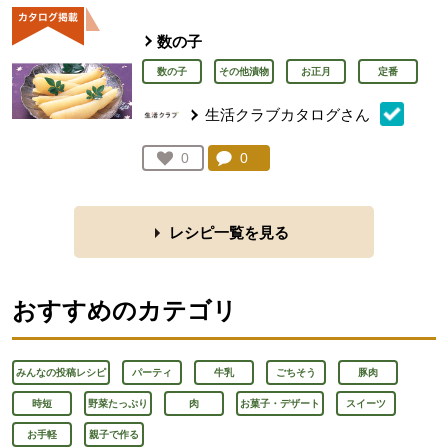
数の子
数の子
その他漬物
お正月
定番
生活クラブカタログさん
コメント：
0
件。コメントを見る。
お気に入り登録：
0
人が登録
レシピ一覧を見る
おすすめのカテゴリ
みんなの投稿レシピ
パーティ
牛乳
ごちそう
豚肉
時短
野菜たっぷり
肉
お菓子・デザート
スイーツ
お手軽
親子で作る