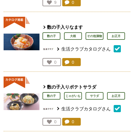
コメント：
0
件。コメントを見る。
お気に入り登録：
9
人が登録
数の子入りなます
数の子
大根
その他漬物
お正月
生活クラブカタログさん
コメント：
0
件。コメントを見る。
お気に入り登録：
0
人が登録
数の子入りポテトサラダ
数の子
じゃがいも
サラダ
お正月
生活クラブカタログさん
コメント：
0
件。コメントを見る。
お気に入り登録：
0
人が登録