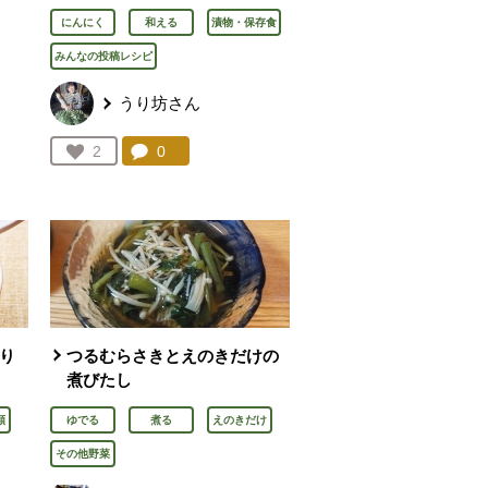
にんにく
和える
漬物・保存食
みんなの投稿レシピ
うり坊さん
を見る。
コメント：
0
件。コメントを見る。
お気に入り登録：
2
人が登録
入り
つるむらさきとえのきだけの
煮びたし
類
ゆでる
煮る
えのきだけ
その他野菜