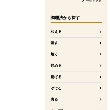
一覧を見る
調理法
から探す
和える
蒸す
焼く
炒める
揚げる
ゆでる
煮る