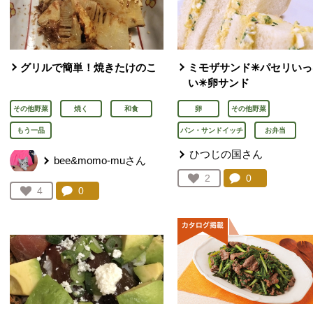
グリルで簡単！焼きたけのこ
ミモザサンド✳︎パセリい
い✳︎卵サンド
その他野菜
焼く
和食
卵
その他野菜
もう一品
パン・サンドイッチ
お弁当
ひつじの国さん
bee&momo-muさん
コメント：
0
件。コメント
お気に入り登録：
2
人が登録
コメント：
0
件。コメントを見る。
お気に入り登録：
4
人が登録