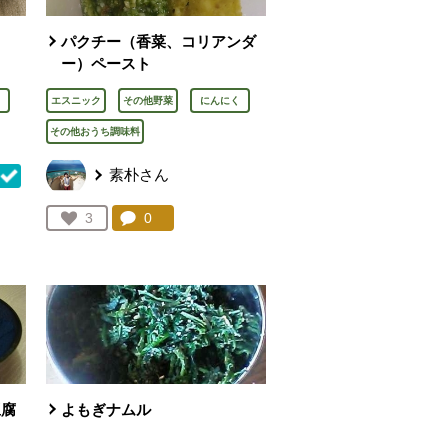
パクチー（香菜、コリアンダ
ー）ペースト
エスニック
その他野菜
にんにく
その他おうち調味料
素朴さん
コメント：
0
件。コメントを見る。
お気に入り登録：
3
を見る。
人が登録
豆腐
よもぎナムル