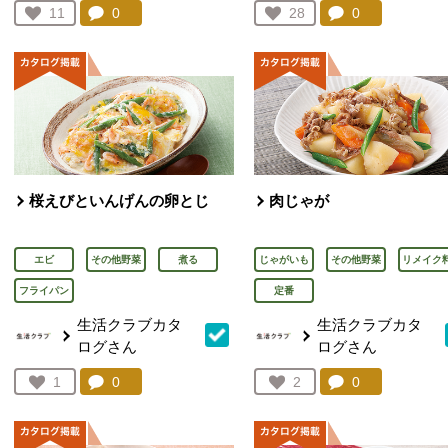
コメント：
0
件。コメントを見る。
コメント：
0
件。コメント
お気に入り登録：
11
お気に入り登録：
28
人が登録
人が登録
桜えびといんげんの卵とじ
肉じゃが
エビ
その他野菜
煮る
じゃがいも
その他野菜
リメイク
フライパン
定番
生活クラブカタ
生活クラブカタ
ログさん
ログさん
コメント：
0
件。コメントを見る。
コメント：
0
件。コメント
お気に入り登録：
1
お気に入り登録：
2
人が登録
人が登録