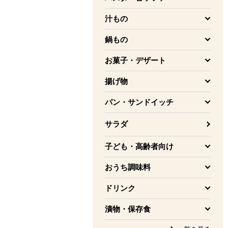
を開く
汁もの
を開く
鍋もの
を開く
お菓子・デザート
を開く
揚げ物
を開く
パン・サンドイッチ
を開く
サラダ
子ども・高齢者向け
を開く
おうち調味料
を開く
ドリンク
を開く
漬物・保存食
を開く