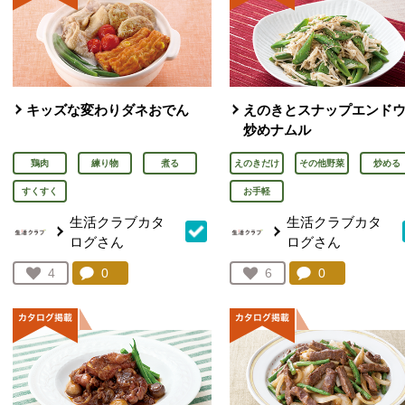
キッズな変わりダネおでん
えのきとスナップエンド
炒めナムル
鶏肉
練り物
煮る
えのきだけ
その他野菜
炒める
すくすく
お手軽
生活クラブカタ
生活クラブカタ
ログさん
ログさん
コメント：
0
件。コメントを見る。
コメント：
0
件。コメント
お気に入り登録：
4
お気に入り登録：
6
人が登録
人が登録