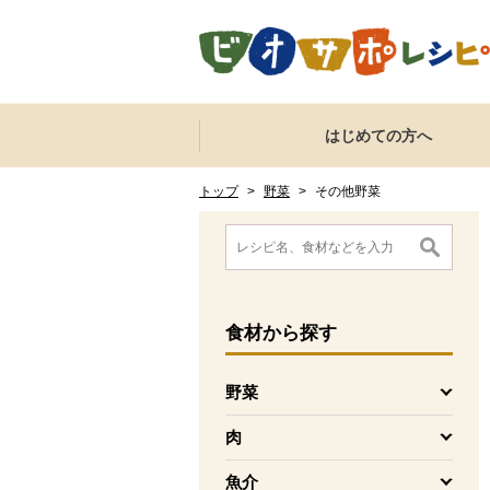
本文へジャンプする。
ページの先頭です。
ここからサイト内共通メニューです。
サイト内共通メニューをスキップする
はじめての方へ
サイト内共通メニューここまで。
ここから現在位置です。
現在位置ここまで
トップ
>
野菜
>
その他野菜
ここから消費材検索メニューです。
消費材検索メニューここまで。
ここから本文です。
食材
から探す
野菜
を開く
肉
を開く
魚介