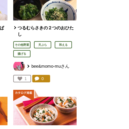
っぱ
つるむらさきの２つのおひた
し
その他野菜
天ぷら
和える
揚げる
bee&momo-muさん
を見る。
コメント：
0
件。コメントを見る。
お気に入り登録：
1
人が登録