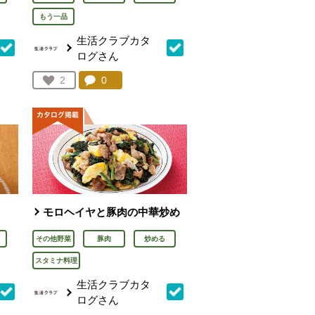
もう一品
生活クラブカタ
ログさん
を見る。
コメント：
0
件。コメントを見る。
お気に入り登録：
2
人が登録
モロヘイヤと豚肉の中華炒め
その他野菜
豚肉
炒める
スタミナ料理
生活クラブカタ
ログさん