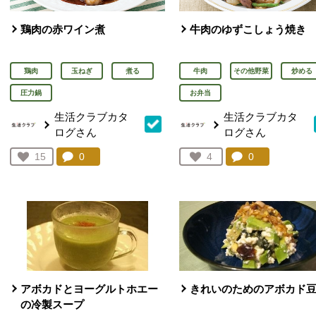
鶏肉の赤ワイン煮
牛肉のゆずこしょう焼き
鶏肉
玉ねぎ
煮る
牛肉
その他野菜
炒める
圧力鍋
お弁当
生活クラブカタ
生活クラブカタ
ログさん
ログさん
コメント：
0
件。コメントを見る。
コメント：
0
件。コメント
お気に入り登録：
15
お気に入り登録：
4
人が登録
人が登録
アボカドとヨーグルトホエー
きれいのためのアボカド
の冷製スープ