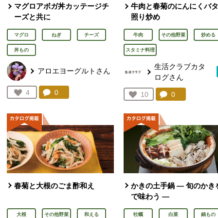
マグロアボガ丼カッテージチ
牛肉と春菊のにんにくバ
ーズと共に
照り炒め
マグロ
ねぎ
チーズ
牛肉
その他野菜
炒める
丼もの
スタミナ料理
生活クラブカタ
アロエヨーグルトさん
ログさん
コメント：
0
件。コメントを見る。
お気に入り登録：
4
コメント：
0
件。コメント
お気に入り登録：
10
人が登録
人が登録
春菊と大根のごま酢和え
かきの土手鍋 ― 旬のかき
で味わう ―
大根
その他野菜
和える
牡蠣
白菜
鍋もの