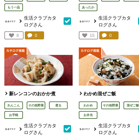
もう一品
あったか
生活クラブカタ
生活クラブカタ
ログさん
ログさん
コメント：
0
件。コメントを見る。
コメント：
0
件。コメント
お気に入り登録：
8
お気に入り登録：
15
人が登録
人が登録
新レンコンのおかか煮
わかめ混ぜご飯
れんこん
その他野菜
煮る
わかめ
その他野菜
混ぜご飯
お手軽
お弁当
生活クラブカタ
生活クラブカタ
ログさん
ログさん