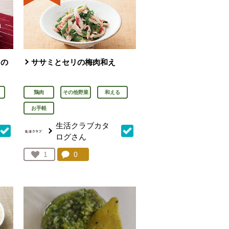
ウの
ササミとセリの梅肉和え
鶏肉
その他野菜
和える
お手軽
生活クラブカタ
ログさん
を見る。
コメント：
0
件。コメントを見る。
お気に入り登録：
1
人が登録