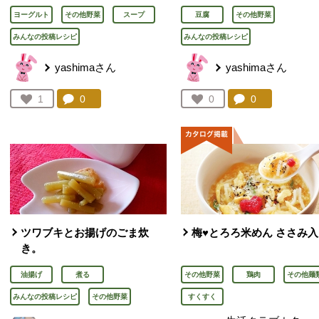
ヨーグルト
その他野菜
スープ
豆腐
その他野菜
みんなの投稿レシピ
みんなの投稿レシピ
yashimaさん
yashimaさん
コメント：
0
件。コメントを見る。
コメント：
0
件。コメント
お気に入り登録：
1
お気に入り登録：
0
人が登録
人が登録
ツワブキとお揚げのごま炊
梅♥とろろ米めん ささみ
き。
油揚げ
煮る
その他野菜
鶏肉
その他麺
みんなの投稿レシピ
その他野菜
すくすく