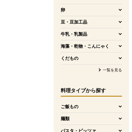
を開く
卵
を開く
豆・豆加工品
を開く
牛乳・乳製品
を開く
海藻・乾物・こんにゃく
を開く
くだもの
を開く
一覧を見る
料理タイプ
から探す
ご飯もの
を開く
麺類
を開く
パスタ・ピッツァ