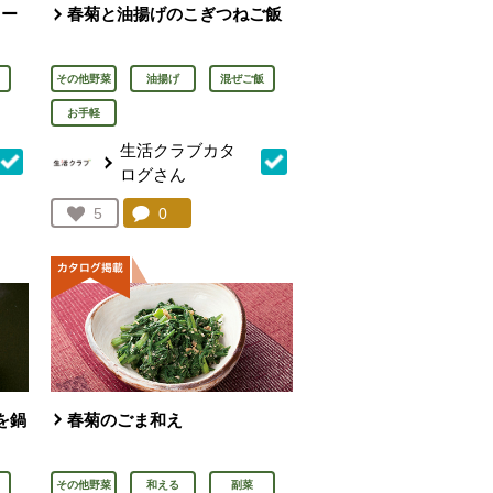
ター
春菊と油揚げのこぎつねご飯
その他野菜
油揚げ
混ぜご飯
お手軽
生活クラブカタ
ログさん
を見る。
コメント：
0
件。コメントを見る。
お気に入り登録：
5
人が登録
を鍋
春菊のごま和え
その他野菜
和える
副菜