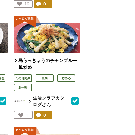
を見る。
コメント：
0
件。コメントを見る。
お気に入り登録：
16
人が登録
島らっきょうのチャンプルー
風炒め
料理
その他野菜
豆腐
炒める
お手軽
生活クラブカタ
ログさん
を見る。
コメント：
0
件。コメントを見る。
お気に入り登録：
4
人が登録