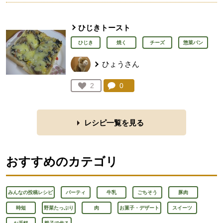
ひじきトースト
ひじき
焼く
チーズ
惣菜パン
ひょうさん
コメント：
0
件。コメントを見る。
お気に入り登録：
2
人が登録
レシピ一覧を見る
おすすめのカテゴリ
みんなの投稿レシピ
パーティ
牛乳
ごちそう
豚肉
時短
野菜たっぷり
肉
お菓子・デザート
スイーツ