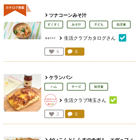
ツナコーンみそ汁
すくすく
みそ汁
子ども
幼児食
生活クラブカタログさん
コメント：
0
件。コメントを見る。
お気に入り登録：
6
人が登録
ケランパン
ハム
チーズ
幼児食
生活クラブ埼玉さん
コメント：
0
件。コメントを見る。
お気に入り登録：
2
人が登録
だいこんとしらすのチヂミ エデュフィ