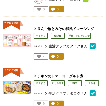
コメント：
0
件。コメントを見る。
お気に入り登録：
0
人が登録
りんご酢とみその和風ドレッシング
すくすく
幼児食
手作りドレッシング
生活クラブカタログさん
コメント：
0
件。コメントを見る。
お気に入り登録：
4
人が登録
チキンのトマトヨーグルト煮
すくすく
とりわけ食
鶏肉
玉ねぎ
生活クラブカタログさん
コメント：
0
件。コメントを見る。
お気に入り登録：
9