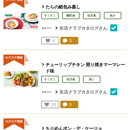
たらの紙包み蒸し
すくすく
離乳食
幼児食
魚介
生活クラブカタログさん
コメント：
0
件。コメントを見る。
お気に入り登録：
6
人が登録
チューリップチキン 照り焼きマーマレー
ド味
すくすく
幼児食
焼く
生活クラブカタログさん
コメント：
0
件。コメントを見る。
お気に入り登録：
28
人が登録
ちりめんポン・デ・ケージョ