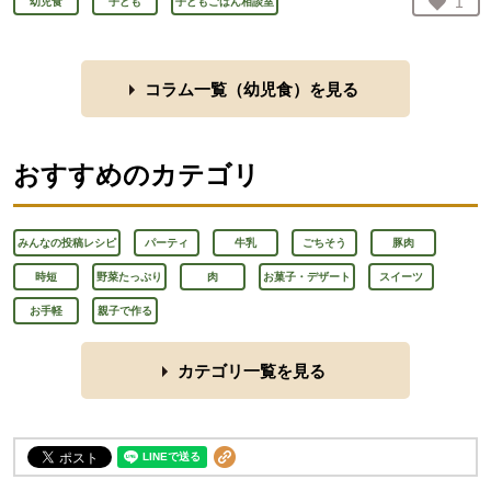
お気
1
幼児食
子ども
子どもごはん相談室
人が
コラム一覧（
幼児食
）を見る
おすすめのカテゴリ
みんなの投稿レシピ
パーティ
牛乳
ごちそう
豚肉
時短
野菜たっぷり
肉
お菓子・デザート
スイーツ
お手軽
親子で作る
カテゴリ一覧を見る