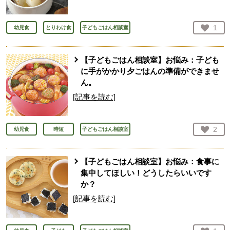
お気
1
幼児食
とりわけ食
子どもごはん相談室
人が
【子どもごはん相談室】お悩み：子ども
に手がかかり夕ごはんの準備ができませ
ん。
[記事を読む]
お気
2
幼児食
時短
子どもごはん相談室
人が
【子どもごはん相談室】お悩み：食事に
集中してほしい！どうしたらいいです
か？
[記事を読む]