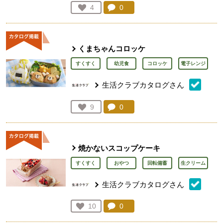
コメント：
0
件。コメントを見る。
お気に入り登録：
4
人が登録
くまちゃんコロッケ
すくすく
幼児食
コロッケ
電子レンジ
生活クラブカタログさん
コメント：
0
件。コメントを見る。
お気に入り登録：
9
人が登録
焼かないスコップケーキ
すくすく
おやつ
回転備蓄
生クリーム
生活クラブカタログさん
コメント：
0
件。コメントを見る。
お気に入り登録：
10
人が登録