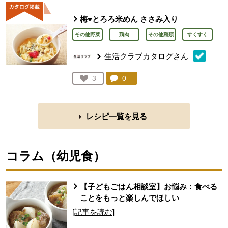
梅♥とろろ米めん ささみ入り
その他野菜
鶏肉
その他麺類
すくすく
生活クラブカタログさん
コメント：
0
件。コメントを見る。
お気に入り登録：
3
人が登録
レシピ一覧を見る
コラム（
幼児食
）
【子どもごはん相談室】お悩み：食べる
ことをもっと楽しんでほしい
[記事を読む]