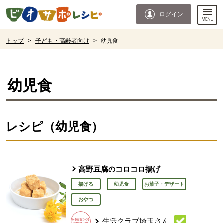
本文へジャンプする。
ページの先頭です。
ログイン
ここからサイト内共通メニューです。
サイト内共通メニューをスキップする
サイト内共通メニューここまで。
ここから現在位置です。
トップ
>
子ども・高齢者向け
>
幼児食
現在位置ここまで
幼児食
レシピ（幼児食）
高野豆腐のコロコロ揚げ
揚げる
幼児食
お菓子・デザート
おやつ
生活クラブ埼玉さん