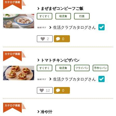
まぜまぜコンビーフご飯
すくすく
幼児食
行楽
生活クラブカタログさん
コメント：
0
件。コメントを見る。
お気に入り登録：
2
人が登録
トマトチキンピザパン
すくすく
幼児食
フライパン
手作りパン
生活クラブカタログさん
コメント：
0
件。コメントを見る。
お気に入り登録：
12
人が登録
冷や汁