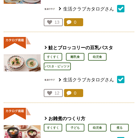
生活クラブカタログさん
コメント：
0
件。コメントを見る。
お気に入り登録：
13
人が登録
鮭とブロッコリーの豆乳パスタ
すくすく
離乳食
幼児食
パスタ・ピッツァ
生活クラブカタログさん
コメント：
0
件。コメントを見る。
お気に入り登録：
12
人が登録
お雑煮のつくり方
すくすく
子ども
幼児食
煮る