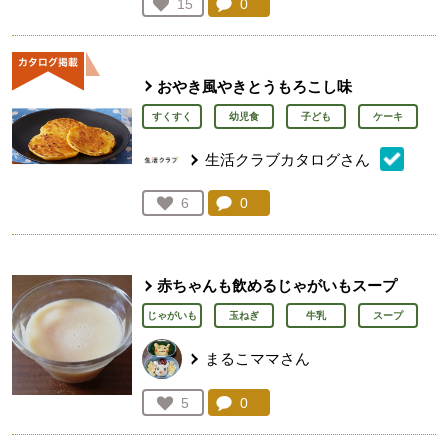
コメント：
0
件。コメントを見る。
お気に入り登録：
15
人が登録
おやき風やきとうもろこし味
すくすく
幼児食
子ども
ケーキ
生活クラブカタログさん
コメント：
0
件。コメントを見る。
お気に入り登録：
6
人が登録
赤ちゃんも飲めるじゃがいもスープ
じゃがいも
玉ねぎ
牛乳
スープ
まるこママさん
コメント：
0
件。コメントを見る。
お気に入り登録：
5
人が登録