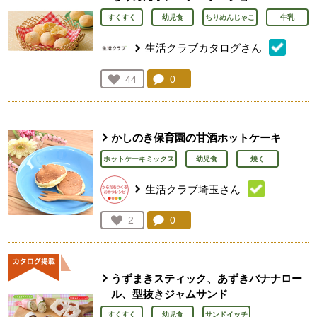
すくすく
幼児食
ちりめんじゃこ
牛乳
生活クラブカタログさん
コメント：
0
件。コメントを見る。
お気に入り登録：
44
人が登録
かしのき保育園の甘酒ホットケーキ
ホットケーキミックス
幼児食
焼く
生活クラブ埼玉さん
コメント：
0
件。コメントを見る。
お気に入り登録：
2
人が登録
うずまきスティック、あずきバナナロー
ル、型抜きジャムサンド
すくすく
幼児食
サンドイッチ