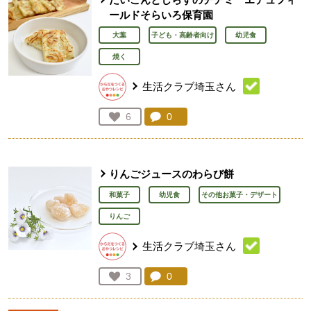
ールドそらいろ保育園
大葉
子ども・高齢者向け
幼児食
焼く
生活クラブ埼玉さん
コメント：
0
件。コメントを見る。
お気に入り登録：
6
人が登録
りんごジュースのわらび餅
和菓子
幼児食
その他お菓子・デザート
りんご
生活クラブ埼玉さん
コメント：
0
件。コメントを見る。
お気に入り登録：
3
人が登録