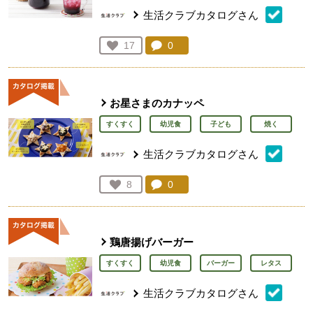
生活クラブカタログさん
コメント：
0
件。コメントを見る。
お気に入り登録：
17
人が登録
お星さまのカナッペ
すくすく
幼児食
子ども
焼く
生活クラブカタログさん
コメント：
0
件。コメントを見る。
お気に入り登録：
8
人が登録
鶏唐揚げバーガー
すくすく
幼児食
バーガー
レタス
生活クラブカタログさん