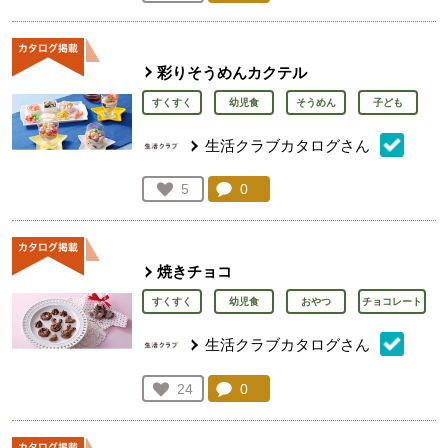
人が登録
彩りそうめんカクテル
すくすく
幼児食
そうめん
子ども
生活クラブカタログさん
コメント：
0
件。コメントを見る。
お気に入り登録：
5
人が登録
焼きチョコ
すくすく
幼児食
おやつ
チョコレート
生活クラブカタログさん
コメント：
0
件。コメントを見る。
お気に入り登録：
24
人が登録