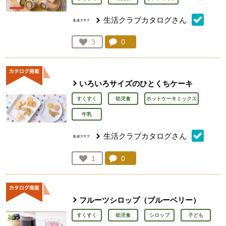
生活クラブカタログさん
コメント：
0
件。コメントを見る。
お気に入り登録：
3
人が登録
いろいろサイズのひとくちケーキ
すくすく
幼児食
ホットケーキミックス
牛乳
生活クラブカタログさん
コメント：
0
件。コメントを見る。
お気に入り登録：
1
人が登録
フルーツシロップ（ブルーベリー）
すくすく
幼児食
シロップ
子ども