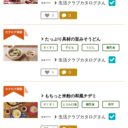
生活クラブカタログさん
コメント：
0
件。コメントを見る。
お気に入り登録：
9
人が登録
たっぷり具材の旨みそうどん
すくすく
子ども
うどん
離乳食
生活クラブカタログさん
コメント：
0
件。コメントを見る。
お気に入り登録：
6
人が登録
もちっと米粉の和風チヂミ
すくすく
とりわけ食
離乳食
長芋
生活クラブカタログさん