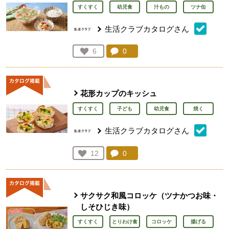
すくすく
幼児食
汁もの
ツナ缶
生活クラブカタログさん
コメント：
0
件。コメントを見る。
お気に入り登録：
6
人が登録
花形カップのキッシュ
すくすく
子ども
幼児食
焼く
生活クラブカタログさん
コメント：
0
件。コメントを見る。
お気に入り登録：
12
人が登録
サクサク和風コロッケ（ツナかつお味・
しそひじき味）
すくすく
とりわけ食
コロッケ
揚げる