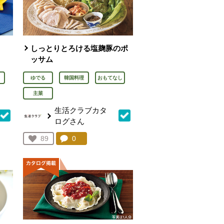
しっとりとろける塩麹豚のポ
ッサム
ゆでる
韓国料理
おもてなし
主菜
生活クラブカタ
ログさん
を見る。
コメント：
0
件。コメントを見る。
お気に入り登録：
89
人が登録