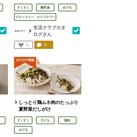
すくすく
離乳食
ゆでる
ブロッコリー、カリフラワー
生活クラブカタ
ログさん
を見る。
コメント：
0
件。コメントを見る。
お気に入り登録：
3
人が登録
しっとり鶏ムネ肉のたっぷり
夏野菜だしがけ
すくすく
子ども
鶏肉
ゆでる