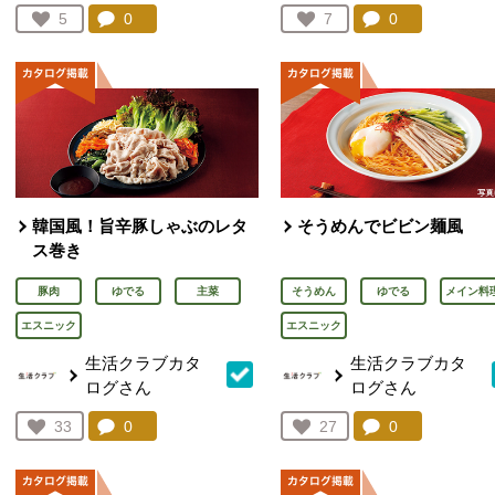
コメント：
0
件。コメントを見る。
コメント：
0
件。コメント
お気に入り登録：
5
お気に入り登録：
7
人が登録
人が登録
韓国風！旨辛豚しゃぶのレタ
そうめんでビビン麺風
ス巻き
豚肉
ゆでる
主菜
そうめん
ゆでる
メイン料
エスニック
エスニック
生活クラブカタ
生活クラブカタ
ログさん
ログさん
コメント：
0
件。コメントを見る。
コメント：
0
件。コメント
お気に入り登録：
33
お気に入り登録：
27
人が登録
人が登録