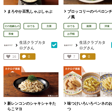
まろやか豆乳しゃぶしゃぶ
ブロッコリーのペペロン
ノ風
その他鍋もの
ゆでる
主菜
ゆでる
副菜
洋食
和食
お手軽
生活クラブカタ
生活クラブカタ
ログさん
ログさん
コメント：
0
件。コメントを見る。
コメント：
0
件。コメント
お気に入り登録：
16
お気に入り登録：
7
人が登録
人が登録
新レンコンのシャキシャキた
味つけいろいろペンネの
らこマヨ
つ