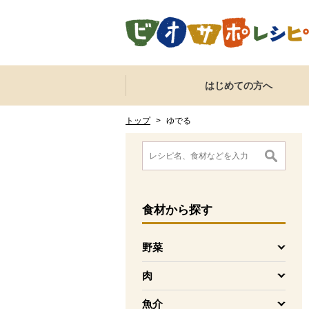
本文へジャンプする。
ページの先頭です。
ここからサイト内共通メニューです。
サイト内共通メニューをスキップする
はじめての方へ
サイト内共通メニューここまで。
ここから現在位置です。
現在位置ここまで
トップ
>
ゆでる
ここから消費材検索メニューです。
消費材検索メニューここまで。
ここから本文です。
食材
から探す
野菜
を開く
肉
を開く
魚介