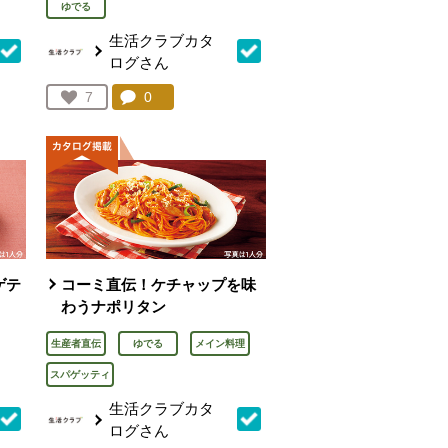
ゆでる
生活クラブカタ
ログさん
を見る。
コメント：
0
件。コメントを見る。
お気に入り登録：
7
人が登録
ゲテ
コーミ直伝！ケチャップを味
わうナポリタン
生産者直伝
ゆでる
メイン料理
スパゲッティ
生活クラブカタ
ログさん