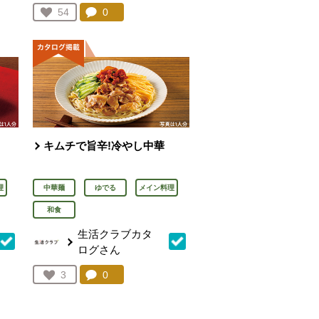
を見る。
コメント：
0
件。コメントを見る。
お気に入り登録：
54
人が登録
キムチで旨辛!冷やし中華
理
中華麺
ゆでる
メイン料理
和食
生活クラブカタ
ログさん
を見る。
コメント：
0
件。コメントを見る。
お気に入り登録：
3
人が登録