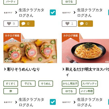
パーティ
ゆでる
生活クラブカタ
生活クラブカタ
ログさん
ログさん
コメント：
0
件。コメントを見る。
コメント：
0
件。コメント
お気に入り登録：
9
お気に入り登録：
1
人が登録
人が登録
彩りそうめんいなり
和えるだけ!明太マヨスパ
ィ
すくすく
子ども
そうめん
からし明太子
スパゲッティ
卵
ゆでる
メイン料理
生活クラブカタ
生活クラブカタ
ログさん
ログさん