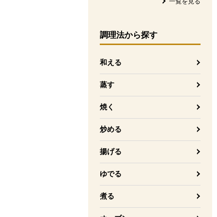
一覧を見る
調理法
から探す
和える
蒸す
焼く
炒める
揚げる
ゆでる
煮る