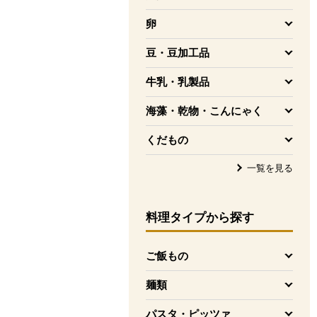
を開く
卵
を開く
豆・豆加工品
を開く
牛乳・乳製品
を開く
海藻・乾物・こんにゃく
を開く
くだもの
を開く
一覧を見る
料理タイプ
から探す
ご飯もの
を開く
麺類
を開く
パスタ・ピッツァ