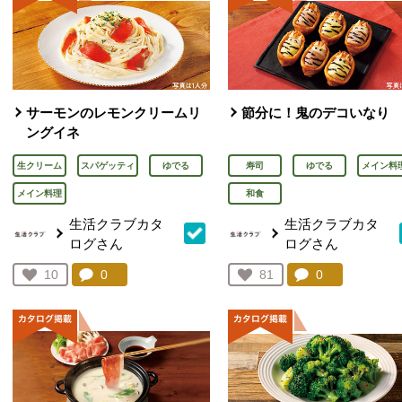
サーモンのレモンクリームリ
節分に！鬼のデコいなり
ングイネ
生クリーム
スパゲッティ
ゆでる
寿司
ゆでる
メイン料
メイン料理
和食
生活クラブカタ
生活クラブカタ
ログさん
ログさん
コメント：
0
件。コメントを見る。
コメント：
0
件。コメント
お気に入り登録：
10
お気に入り登録：
81
人が登録
人が登録