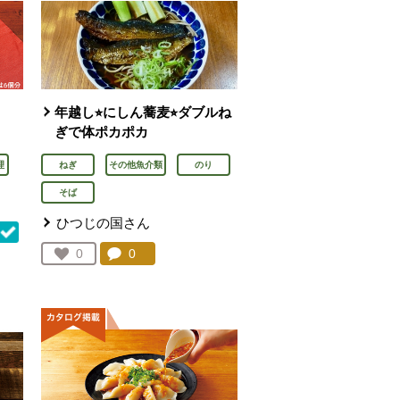
年越し⭐︎にしん蕎麦⭐︎ダブルね
ぎで体ポカポカ
理
ねぎ
その他魚介類
のり
そば
ひつじの国さん
コメント：
0
件。コメントを見る。
お気に入り登録：
0
人が登録
を見る。