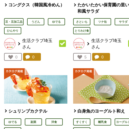
コングクス（韓国風冷めん）
たかいたかい保育園の里
和風サラダ
豆・豆加工品
うどん
ゆでる
さといも
ツナ缶
サラダ
ひんやり
とりわけ食
生活クラブ埼玉
生活クラブ埼玉
さん
さん
コメント：
0
件。コメントを見る。
コメント：
0
件。コメント
お気に入り登録：
0
お気に入り登録：
5
人が登録
人が登録
シュリンプカクテル
白身魚のヨーグルト和え
ゆでる
副菜
洋食
すくすく
離乳食
ヨーグル