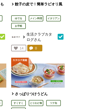
いも
餃子の皮で！簡単ラビオリ風
ゆでる
メイン料理
イタリアン
お手軽
生活クラブカタ
ログさん
を見る。
コメント：
0
件。コメントを見る。
お気に入り登録：
14
人が登録
さっぱりつけうどん
ト
すくすく
とりわけ食
ツナ缶