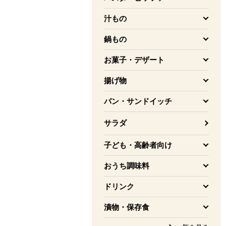
を開く
汁もの
を開く
鍋もの
を開く
お菓子・デザート
を開く
揚げ物
を開く
パン・サンドイッチ
を開く
サラダ
子ども・高齢者向け
を開く
おうち調味料
を開く
ドリンク
を開く
漬物・保存食
を開く