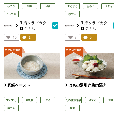
ゆでる
副菜
和食
すくすく
おやつ
子ども
こってり
ゆでる
生活クラブカタ
生活クラブカタ
ログさん
ログさん
コメント：
1
件。コメントを見る。
コメント：
0
件。コメント
お気に入り登録：
40
お気に入り登録：
7
人が登録
人が登録
真鯛ペースト
はもの湯引き梅肉添え
すくすく
離乳食
タイ
その他魚介類
ゆでる
主菜
ゆでる
和食