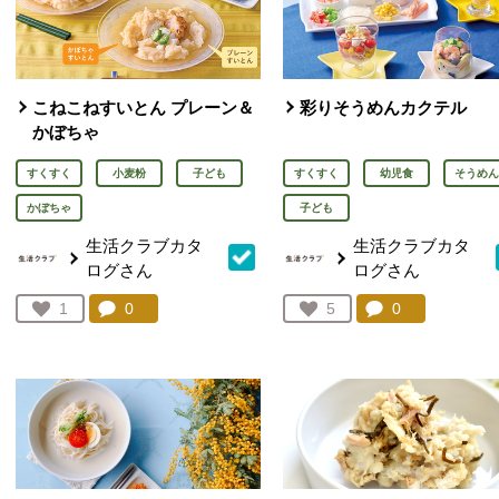
こねこねすいとん プレーン＆
彩りそうめんカクテル
かぼちゃ
すくすく
小麦粉
子ども
すくすく
幼児食
そうめん
かぼちゃ
子ども
生活クラブカタ
生活クラブカタ
ログさん
ログさん
コメント：
0
件。コメントを見る。
コメント：
0
件。コメント
お気に入り登録：
1
お気に入り登録：
5
人が登録
人が登録