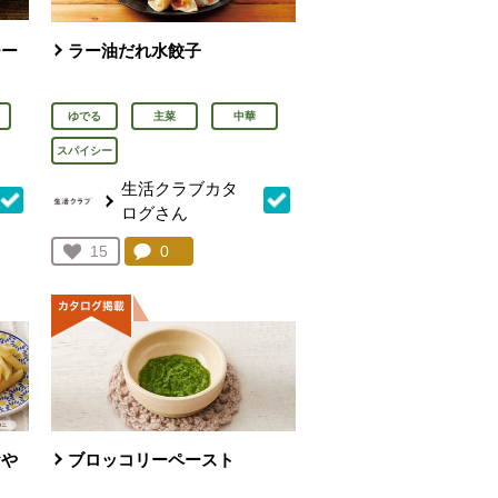
チー
ラー油だれ水餃子
ゆでる
主菜
中華
スパイシー
生活クラブカタ
ログさん
を見る。
コメント：
0
件。コメントを見る。
お気に入り登録：
15
人が登録
おや
ブロッコリーペースト