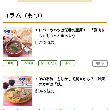
コラム（
もつ
）
レバーやハツは栄養の宝庫！ 「鶏肉き
も」をもっと食べよう
[記事を読む]
お気
5
鶏肉
ビオサポ
ビオサポだより
もつ
人が
その不調…もしかして貧血かも？ 対策
のカギは「鉄」
[記事を読む]