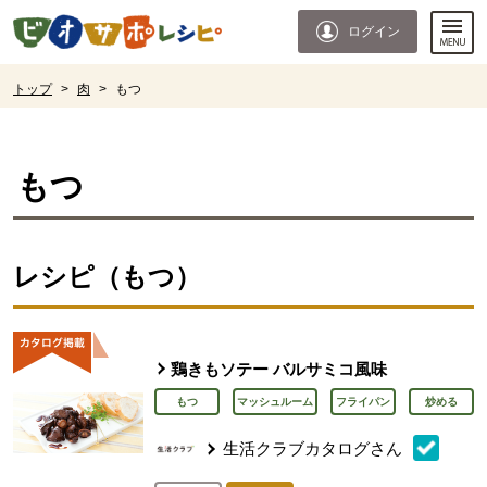
本文へジャンプする。
ページの先頭です。
ログイン
ここからサイト内共通メニューです。
サイト内共通メニューをスキップする
サイト内共通メニューここまで。
ここから現在位置です。
トップ
>
肉
>
もつ
現在位置ここまで
もつ
レシピ（もつ）
鶏きもソテー バルサミコ風味
もつ
マッシュルーム
フライパン
炒める
生活クラブカタログさん