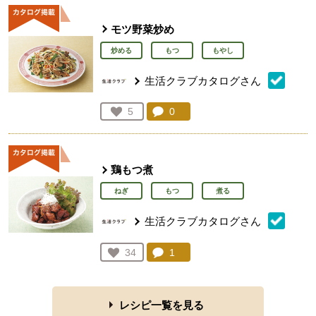
モツ野菜炒め
炒める
もつ
もやし
生活クラブカタログさん
コメント：
0
件。コメントを見る。
お気に入り登録：
5
人が登録
鶏もつ煮
ねぎ
もつ
煮る
生活クラブカタログさん
コメント：
1
件。コメントを見る。
お気に入り登録：
34
人が登録
レシピ一覧を見る