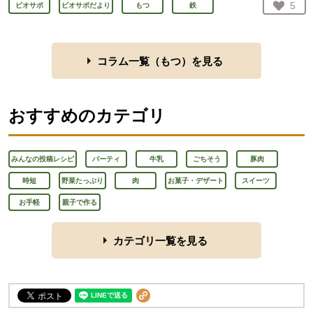
お気
5
ビオサポ
ビオサポだより
もつ
鉄
人が
コラム一覧（
もつ
）を見る
おすすめのカテゴリ
みんなの投稿レシピ
パーティ
牛乳
ごちそう
豚肉
時短
野菜たっぷり
肉
お菓子・デザート
スイーツ
お手軽
親子で作る
カテゴリ一覧を見る