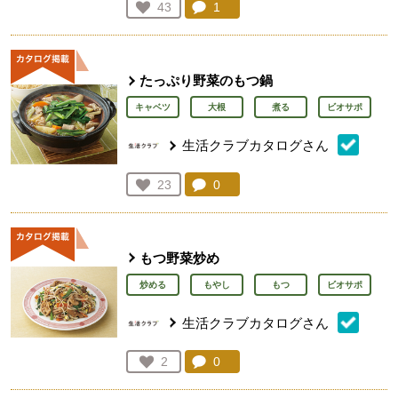
コメント：
1
件。コメントを見る。
お気に入り登録：
43
人が登録
たっぷり野菜のもつ鍋
キャベツ
大根
煮る
ビオサポ
生活クラブカタログさん
コメント：
0
件。コメントを見る。
お気に入り登録：
23
人が登録
もつ野菜炒め
炒める
もやし
もつ
ビオサポ
生活クラブカタログさん
コメント：
0
件。コメントを見る。
お気に入り登録：
2
人が登録