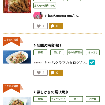
みんなの投稿レシピ
bee&momo-muさん
コメント：
0
件。コメントを見る。
お気に入り登録：
1
人が登録
牡蠣の南蛮漬け
牡蠣
玉ねぎ
その他調理法
さっぱり
生活クラブカタログさん
コメント：
0
件。コメントを見る。
お気に入り登録：
2
人が登録
蒸しかきの照り焼き
牡蠣
チンゲンサイ
焼く
お手軽