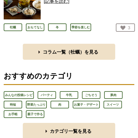
[記事を読む]
お気
3
牡蠣
おもてなし
冬
季節を楽しむ
人が
コラム一覧（
牡蠣
）を見る
おすすめのカテゴリ
みんなの投稿レシピ
パーティ
牛乳
ごちそう
豚肉
時短
野菜たっぷり
肉
お菓子・デザート
スイーツ
お手軽
親子で作る
カテゴリ一覧を見る