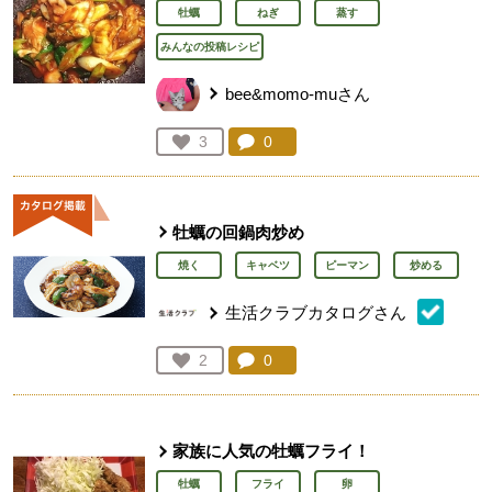
牡蠣
ねぎ
蒸す
みんなの投稿レシピ
bee&momo-muさん
コメント：
0
件。コメントを見る。
お気に入り登録：
3
人が登録
牡蠣の回鍋肉炒め
焼く
キャベツ
ピーマン
炒める
生活クラブカタログさん
コメント：
0
件。コメントを見る。
お気に入り登録：
2
人が登録
家族に人気の牡蠣フライ！
牡蠣
フライ
卵