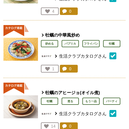
コメント：
0
件。コメントを見る。
お気に入り登録：
4
人が登録
牡蠣の中華風炒め
炒める
パプリカ
フライパン
牡蠣
生活クラブカタログさん
コメント：
0
件。コメントを見る。
お気に入り登録：
1
人が登録
牡蠣のアヒージョ(オイル煮)
牡蠣
煮る
もう一品
パーティ
生活クラブカタログさん
コメント：
0
件。コメントを見る。
お気に入り登録：
14