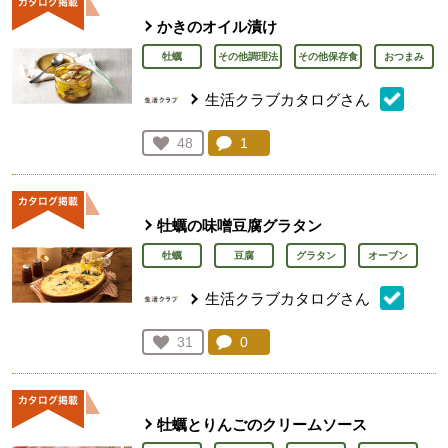
かきのオイル漬け
牡蠣
その他調理法
その他保存食
おつまみ
生活クラブカタログさん
コメント：
1
件。コメントを見る。
お気に入り登録：
48
人が登録
牡蠣の味噌豆腐グラタン
牡蠣
豆腐
グラタン
オーブン
生活クラブカタログさん
コメント：
0
件。コメントを見る。
お気に入り登録：
31
人が登録
牡蠣とりんごのクリームソース