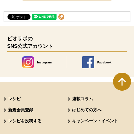
ビオサポの
SNS公式アカウント
Instagram
Facebook
別のウィンドウで開きます。
別のウィンドウで開きます
本文ここまで。
ここから共通フッターメニューです。
レシピ
連載コラム
新規会員登録
はじめての方へ
レシピを投稿する
キャンペーン・イベント