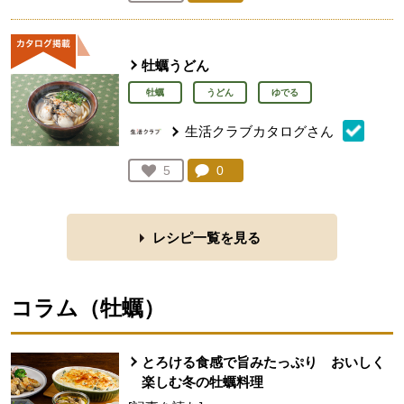
人が登録
牡蠣うどん
牡蠣
うどん
ゆでる
生活クラブカタログさん
コメント：
0
件。コメントを見る。
お気に入り登録：
5
人が登録
レシピ一覧を見る
コラム（
牡蠣
）
とろける食感で旨みたっぷり おいしく
楽しむ冬の牡蠣料理