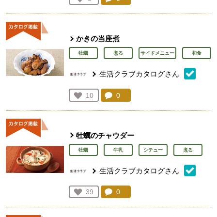
人が登録
かきの当座煮
牡蠣
煮る
サイドメニュー
和食
生活クラブカタログさん
コメント：
0
件。コメントを見る。
お気に入り登録：
10
人が登録
牡蠣のチャウダー
牡蠣
牛乳
シチュー
煮る
生活クラブカタログさん
コメント：
0
件。コメントを見る。
お気に入り登録：
39
人が登録