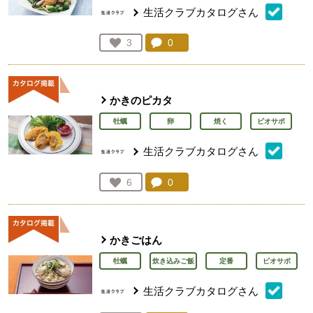
生活クラブカタログさん
コメント：
0
件。コメントを見る。
お気に入り登録：
3
人が登録
かきのピカタ
牡蠣
卵
焼く
ビオサポ
生活クラブカタログさん
コメント：
0
件。コメントを見る。
お気に入り登録：
6
人が登録
かきごはん
牡蠣
炊き込みご飯
定番
ビオサポ
生活クラブカタログさん