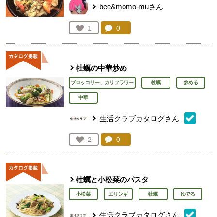
bee&momo-muさん
コメント：
0
件。コメントを見る。
お気に入り登録：
1
人が登録
牡蠣の中華炒め
ブロッコリー、カリフラワー
牡蠣
炒める
中華
生活クラブカタログさん
コメント：
0
件。コメントを見る。
お気に入り登録：
2
人が登録
牡蠣と小松菜のパスタ
小松菜
エリンギ
牡蠣
ゆでる
生活クラブカタログさん