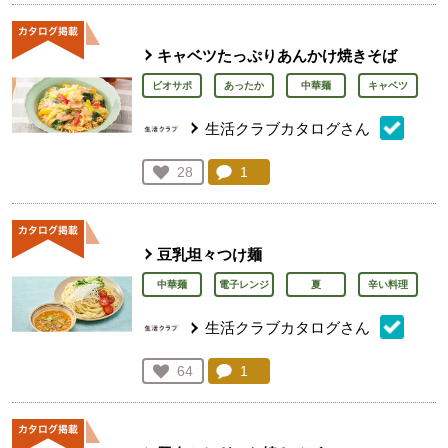
キャベツたっぷりあんかけ焼きそば
ビオサポ
あったか
中華麺
キャベツ
生活クラブカタログさん
コメント：
1
件。コメントを見る。
お気に入り登録：
28
人が登録
豆乳坦々つけ麺
中華麺
電子レンジ
夏
辛い料理
生活クラブカタログさん
コメント：
1
件。コメントを見る。
お気に入り登録：
64
人が登録