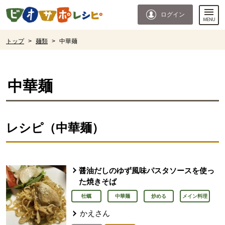
本文へジャンプする。
ページの先頭です。
ログイン
ここからサイト内共通メニューです。
サイト内共通メニューをスキップする
サイト内共通メニューここまで。
ここから現在位置です。
トップ
>
麺類
>
中華麺
現在位置ここまで
中華麺
レシピ（中華麺）
醤油だしのゆず風味パスタソースを使っ
た焼きそば
牡蠣
中華麺
炒める
メイン料理
かえさん