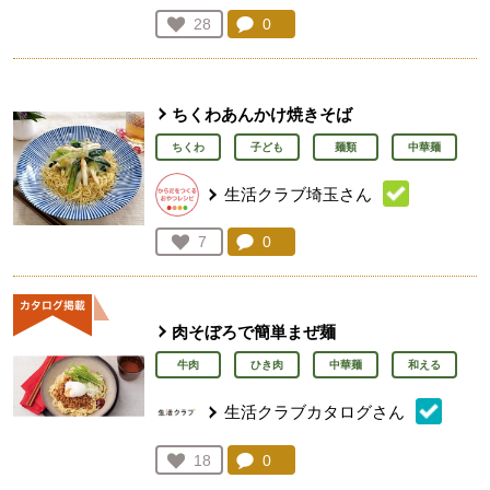
コメント：
0
件。コメントを見る。
お気に入り登録：
28
人が登録
ちくわあんかけ焼きそば
ちくわ
子ども
麺類
中華麺
生活クラブ埼玉さん
コメント：
0
件。コメントを見る。
お気に入り登録：
7
人が登録
肉そぼろで簡単まぜ麺
牛肉
ひき肉
中華麺
和える
生活クラブカタログさん
コメント：
0
件。コメントを見る。
お気に入り登録：
18
人が登録