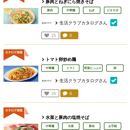
豚肉とねぎにら焼きそば
豚肉
中華麺
ねぎ
ビオサポ
生活クラブカタログさん
コメント：
0
件。コメントを見る。
お気に入り登録：
25
人が登録
トマト卵炒め麺
中華麺
トマト
野菜たっぷり
卵
生活クラブカタログさん
コメント：
0
件。コメントを見る。
お気に入り登録：
26
人が登録
水菜と豚肉の塩焼そば
中華麺
水菜
豚肉
お手軽