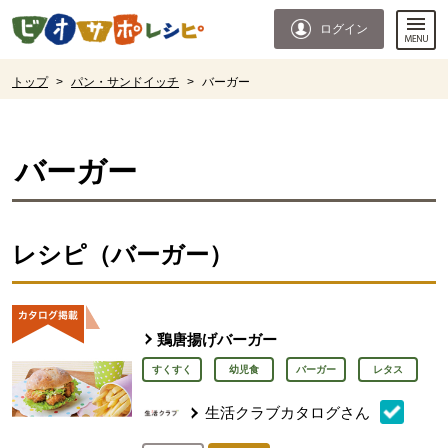
本文へジャンプする。
ページの先頭です。
ログイン
ここからサイト内共通メニューです。
サイト内共通メニューをスキップする
サイト内共通メニューここまで。
ここから現在位置です。
トップ
>
パン・サンドイッチ
>
バーガー
現在位置ここまで
バーガー
レシピ（バーガー）
鶏唐揚げバーガー
すくすく
幼児食
バーガー
レタス
生活クラブカタログさん