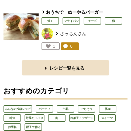
おうちで ぬーやるバーガー
焼く
フライパン
チーズ
卵
さっちんさん
コメント：
0
件。コメントを見る。
お気に入り登録：
1
人が登録
レシピ一覧を見る
おすすめのカテゴリ
みんなの投稿レシピ
パーティ
牛乳
ごちそう
豚肉
時短
野菜たっぷり
肉
お菓子・デザート
スイーツ
お手軽
親子で作る