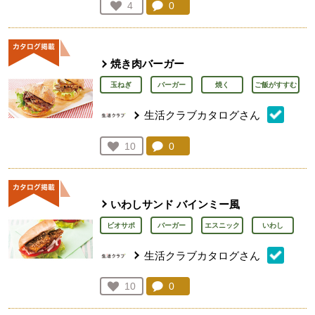
コメント：
0
件。コメントを見る。
お気に入り登録：
4
人が登録
焼き肉バーガー
玉ねぎ
バーガー
焼く
ご飯がすすむ
生活クラブカタログさん
コメント：
0
件。コメントを見る。
お気に入り登録：
10
人が登録
いわしサンド バインミー風
ビオサポ
バーガー
エスニック
いわし
生活クラブカタログさん
コメント：
0
件。コメントを見る。
お気に入り登録：
10
人が登録