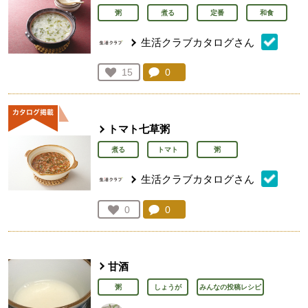
粥
煮る
定番
和食
生活クラブカタログさん
コメント：
0
件。コメントを見る。
お気に入り登録：
15
人が登録
トマト七草粥
煮る
トマト
粥
生活クラブカタログさん
コメント：
0
件。コメントを見る。
お気に入り登録：
0
人が登録
甘酒
粥
しょうが
みんなの投稿レシピ