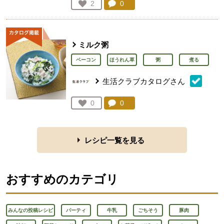
コメント：
0
件。コメントを見る。
お気に入り登録：
2
人が登録
ミルク粥
ベーコン
ほうれん草
粥
煮る
生活クラブカタログさん
コメント：
0
件。コメントを見る。
お気に入り登録：
0
人が登録
レシピ一覧を見る
おすすめのカテゴリ
みんなの投稿レシピ
パーティ
牛乳
ごちそう
豚肉