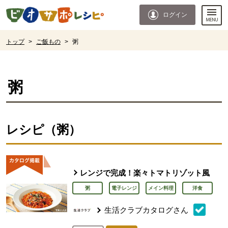
本文へジャンプする。
ページの先頭です。
ログイン
ここからサイト内共通メニューです。
サイト内共通メニューをスキップする
サイト内共通メニューここまで。
ここから現在位置です。
トップ
>
ご飯もの
>
粥
現在位置ここまで
粥
レシピ（粥）
レンジで完成！楽々トマトリゾット風
粥
電子レンジ
メイン料理
洋食
生活クラブカタログさん