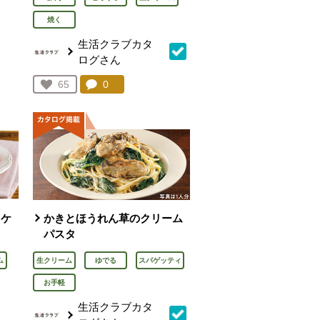
焼く
生活クラブカタ
ログさん
を見る。
コメント：
0
件。コメントを見る。
お気に入り登録：
65
人が登録
トケ
かきとほうれん草のクリーム
パスタ
ム
生クリーム
ゆでる
スパゲッティ
お手軽
生活クラブカタ