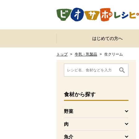
本文へジャンプする。
ページの先頭です。
ここからサイト内共通メニューです。
サイト内共通メニューをスキップする
はじめての方へ
サイト内共通メニューここまで。
ここから現在位置です。
現在位置ここまで
トップ
>
牛乳・乳製品
>
生クリーム
ここから消費材検索メニューです。
消費材検索メニューここまで。
ここから本文です。
食材
から探す
野菜
を開く
肉
を開く
魚介