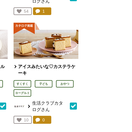
ログさん
を見る。
コメント：
1
件。コメントを見る。
お気に入り登録：
54
人が登録
カル
アイスみたいな♡カステラケ
ーキ
すくすく
子ども
おやつ
ヨーグルト
生活クラブカタ
ログさん
を見る。
コメント：
0
件。コメントを見る。
お気に入り登録：
10
人が登録