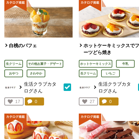
白桃のパフェ
ホットケーキミックスで
ーツどら焼き
生クリーム
その他お菓子・デザート
ホットケーキミックス
牛乳
おやつ
さわやか
生クリーム
いちご
生活クラブカタ
生活クラブカタ
ログさん
ログさん
コメント：
0
件。コメントを見る。
コメント：
0
件。コメント
お気に入り登録：
17
お気に入り登録：
27
人が登録
人が登録