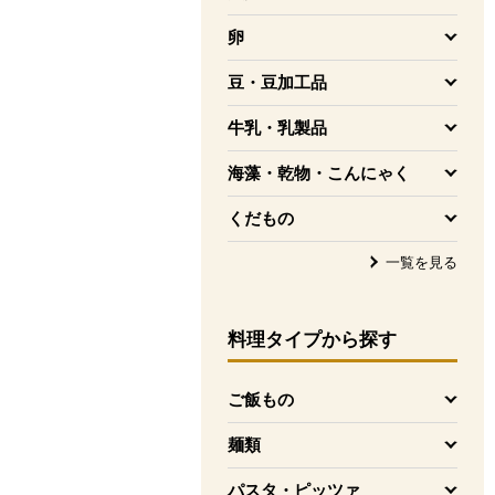
を開く
卵
を開く
豆・豆加工品
を開く
牛乳・乳製品
を開く
海藻・乾物・こんにゃく
を開く
くだもの
を開く
一覧を見る
料理タイプ
から探す
ご飯もの
を開く
麺類
を開く
パスタ・ピッツァ