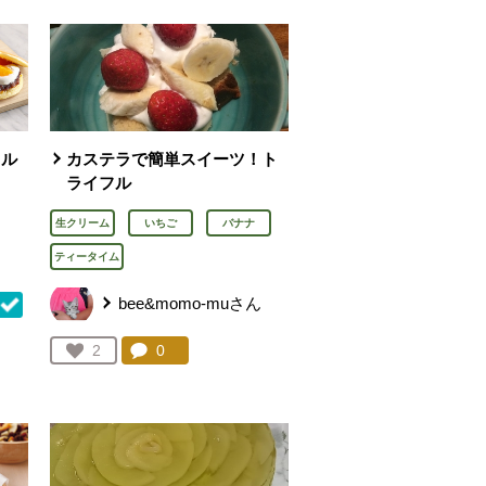
フル
カステラで簡単スイーツ！ト
ライフル
生クリーム
いちご
バナナ
ティータイム
bee&momo-muさん
コメント：
0
件。コメントを見る。
お気に入り登録：
2
を見る。
人が登録