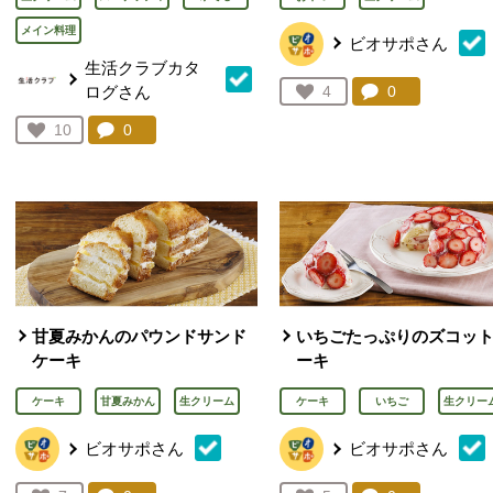
メイン料理
ビオサポさん
生活クラブカタ
ログさん
コメント：
0
件。コメント
お気に入り登録：
4
人が登録
コメント：
0
件。コメントを見る。
お気に入り登録：
10
人が登録
甘夏みかんのパウンドサンド
いちごたっぷりのズコッ
ケーキ
ーキ
ケーキ
甘夏みかん
生クリーム
ケーキ
いちご
生クリー
ビオサポさん
ビオサポさん