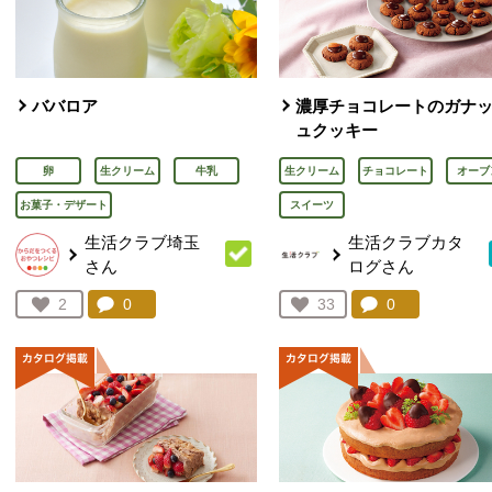
ババロア
濃厚チョコレートのガナ
ュクッキー
卵
生クリーム
牛乳
生クリーム
チョコレート
オーブ
お菓子・デザート
スイーツ
生活クラブ埼玉
生活クラブカタ
さん
ログさん
コメント：
0
件。コメントを見る。
コメント：
0
件。コメント
お気に入り登録：
2
お気に入り登録：
33
人が登録
人が登録