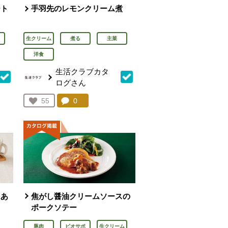
ート
手羽先のレモンクリーム煮
生クリーム
煮る
主菜
洋食
生活クラブカタ
ログさん
を見る。
コメント：
0
件。コメントを見る。
お気に入り登録：
55
人が登録
ムあ
焦がし醤油クリームソースの
ポークソテー
豚肉
ビオサポ
生クリーム