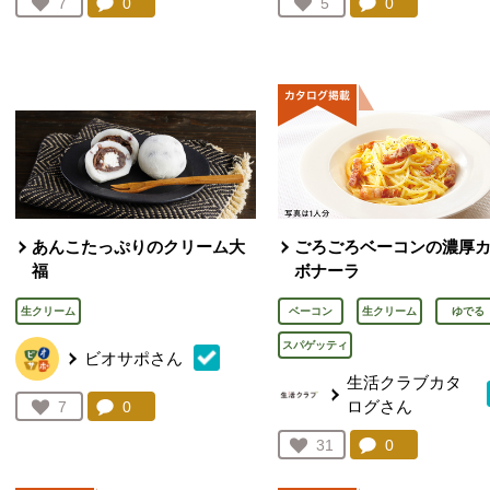
コメント：
0
件。コメントを見る。
コメント：
0
件。コメント
お気に入り登録：
7
お気に入り登録：
5
人が登録
人が登録
あんこたっぷりのクリーム大
ごろごろベーコンの濃厚
福
ボナーラ
生クリーム
ベーコン
生クリーム
ゆでる
スパゲッティ
ビオサポさん
生活クラブカタ
ログさん
コメント：
0
件。コメントを見る。
お気に入り登録：
7
人が登録
コメント：
0
件。コメント
お気に入り登録：
31
人が登録