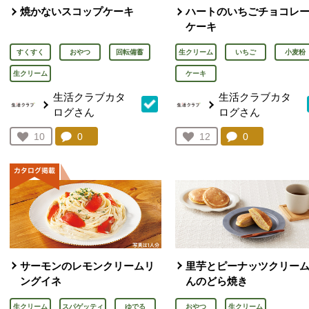
焼かないスコップケーキ
ハートのいちごチョコレ
ケーキ
すくすく
おやつ
回転備蓄
生クリーム
いちご
小麦粉
生クリーム
ケーキ
生活クラブカタ
生活クラブカタ
ログさん
ログさん
コメント：
0
件。コメントを見る。
コメント：
0
件。コメント
お気に入り登録：
10
お気に入り登録：
12
人が登録
人が登録
サーモンのレモンクリームリ
里芋とピーナッツクリー
ングイネ
んのどら焼き
生クリーム
スパゲッティ
ゆでる
おやつ
生クリーム