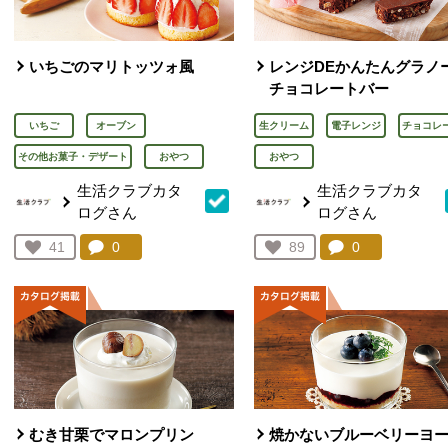
いちごのマリトッツォ風
レンジDEかんたんグラノ
チョコレートバー
いちご
オーブン
生クリーム
電子レンジ
チョコレ
その他お菓子・デザート
おやつ
おやつ
生活クラブカタ
生活クラブカタ
ログさん
ログさん
コメント：
0
件。コメントを見る。
コメント：
0
件。コメント
お気に入り登録：
41
お気に入り登録：
89
人が登録
人が登録
むき甘栗でマロンプリン
焼かないブルーベリーヨ