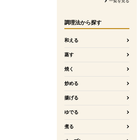
一覧を見る
調理法
から探す
和える
蒸す
焼く
炒める
揚げる
ゆでる
煮る