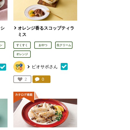
ッシ
オレンジ香るスコップティラ
ミス
ン
すくすく
おやつ
生クリーム
オレンジ
ビオサポさん
コメント：
0
件。コメントを見る。
お気に入り登録：
2
を見る。
人が登録