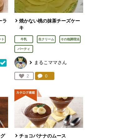
ーラ
焼かない桃の抹茶チーズケー
キ
ート
牛乳
生クリーム
その他調理法
パーティ
まるこママさん
コメント：
0
件。コメントを見る。
お気に入り登録：
2
を見る。
人が登録
ーグ
チョコバナナのムース