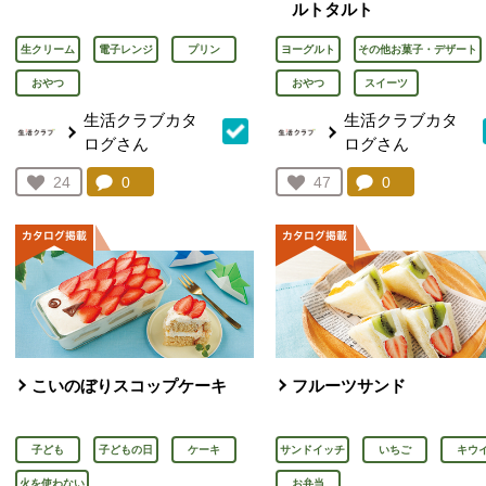
ルトタルト
生クリーム
電子レンジ
プリン
ヨーグルト
その他お菓子・デザート
おやつ
おやつ
スイーツ
生活クラブカタ
生活クラブカタ
ログさん
ログさん
コメント：
0
件。コメントを見る。
コメント：
0
件。コメント
お気に入り登録：
24
お気に入り登録：
47
人が登録
人が登録
こいのぼりスコップケーキ
フルーツサンド
子ども
子どもの日
ケーキ
サンドイッチ
いちご
キウ
火を使わない
お弁当