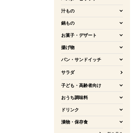
を開く
汁もの
を開く
鍋もの
を開く
お菓子・デザート
を開く
揚げ物
を開く
パン・サンドイッチ
を開く
サラダ
子ども・高齢者向け
を開く
おうち調味料
を開く
ドリンク
を開く
漬物・保存食
を開く