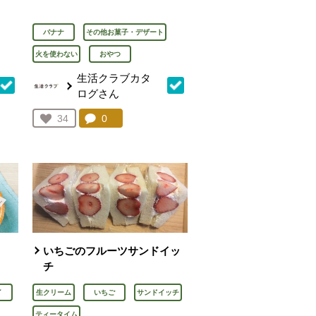
バナナ
その他お菓子・デザート
火を使わない
おやつ
生活クラブカタ
ログさん
を見る。
コメント：
0
件。コメントを見る。
お気に入り登録：
34
人が登録
いちごのフルーツサンドイッ
チ
イ
生クリーム
いちご
サンドイッチ
ティータイム