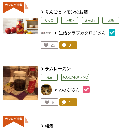
りんごとレモンのお酒
りんご
レモン
さっぱり
お酒
生活クラブカタログさん
コメント：
0
件。コメントを見る。
お気に入り登録：
25
人が登録
ラムレーズン
お酒
みんなの投稿レシピ
わさびさん
コメント：
4
件。コメントを見る。
お気に入り登録：
6
人が登録
梅酒