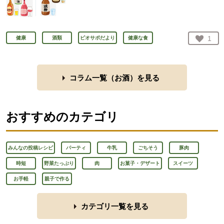
お気
1
健康
酒類
ビオサポだより
健康な食
人が
コラム一覧（
お酒
）を見る
おすすめのカテゴリ
みんなの投稿レシピ
パーティ
牛乳
ごちそう
豚肉
時短
野菜たっぷり
肉
お菓子・デザート
スイーツ
お手軽
親子で作る
カテゴリ一覧を見る