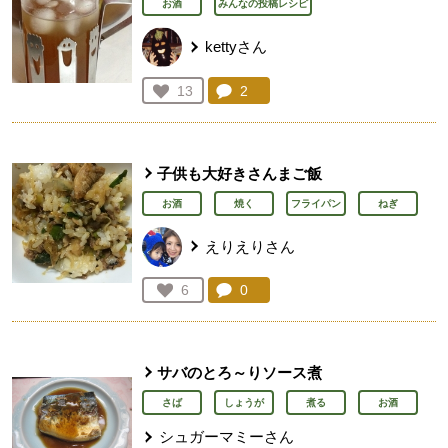
お酒
みんなの投稿レシピ
kettyさん
コメント：
2
件。コメントを見る。
お気に入り登録：
13
人が登録
子供も大好きさんまご飯
お酒
焼く
フライパン
ねぎ
えりえりさん
コメント：
0
件。コメントを見る。
お気に入り登録：
6
人が登録
サバのとろ～りソース煮
さば
しょうが
煮る
お酒
シュガーマミーさん