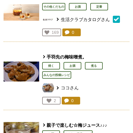
その他くだもの
お酒
定番
生活クラブカタログさん
コメント：
0
件。コメントを見る。
お気に入り登録：
169
人が登録
手羽先の梅味噌煮。
焼く
お酒
煮る
みんなの投稿レシピ
ココさん
コメント：
0
件。コメントを見る。
お気に入り登録：
2
人が登録
親子で楽しむ☆梅ジュース♪♪♪