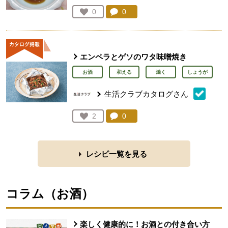
コメント：
0
件。コメントを見る。
お気に入り登録：
0
人が登録
エンペラとゲソのワタ味噌焼き
お酒
和える
焼く
しょうが
生活クラブカタログさん
コメント：
0
件。コメントを見る。
お気に入り登録：
2
人が登録
レシピ一覧を見る
コラム（
お酒
）
楽しく健康的に！お酒との付き合い方