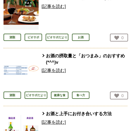
[記事を読む]
お気
0
酒類
ビオサポ
ビオサポだより
お酒
人が
お酒の摂取量と「おつまみ」のおすすめ
(*^^)v
[記事を読む]
お気
0
酒類
ビオサポだより
健康な食
食べ方
人が
お酒と上手にお付き合いする方法
[記事を読む]