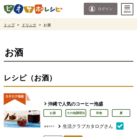
本文へジャンプする。
ページの先頭です。
ログイン
ここからサイト内共通メニューです。
サイト内共通メニューをスキップする
サイト内共通メニューここまで。
ここから現在位置です。
トップ
>
ドリンク
>
お酒
現在位置ここまで
お酒
レシピ（お酒）
沖縄で人気のコーヒー泡盛
お酒
その他調理法
和食
夏
生活クラブカタログさん