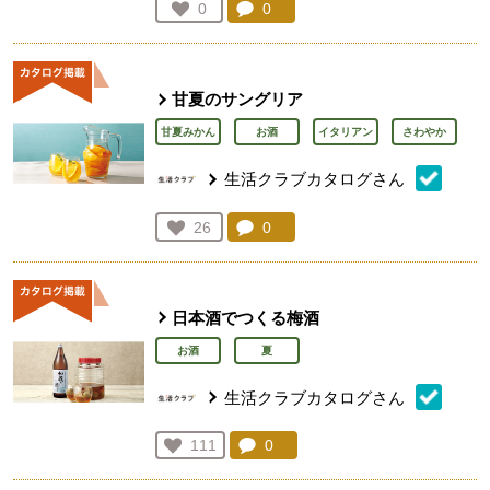
コメント：
0
件。コメントを見る。
お気に入り登録：
0
人が登録
甘夏のサングリア
甘夏みかん
お酒
イタリアン
さわやか
生活クラブカタログさん
コメント：
0
件。コメントを見る。
お気に入り登録：
26
人が登録
日本酒でつくる梅酒
お酒
夏
生活クラブカタログさん
コメント：
0
件。コメントを見る。
お気に入り登録：
111
人が登録