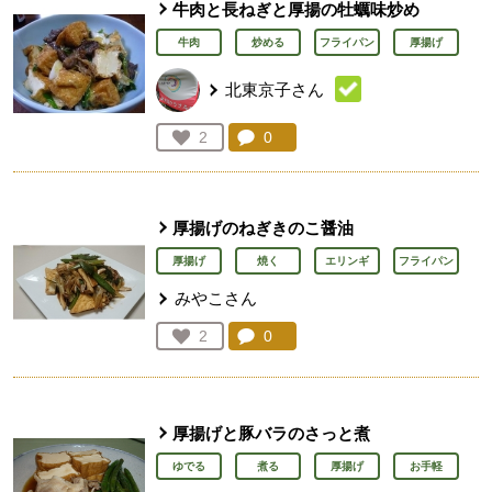
牛肉と長ねぎと厚揚の牡蠣味炒め
牛肉
炒める
フライパン
厚揚げ
北東京子さん
コメント：
0
件。コメントを見る。
お気に入り登録：
2
人が登録
厚揚げのねぎきのこ醤油
厚揚げ
焼く
エリンギ
フライパン
みやこさん
コメント：
0
件。コメントを見る。
お気に入り登録：
2
人が登録
厚揚げと豚バラのさっと煮
ゆでる
煮る
厚揚げ
お手軽