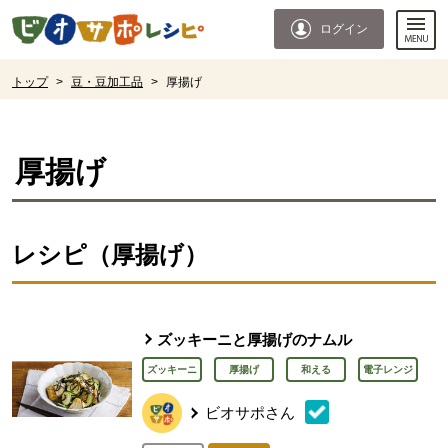
本文へジャンプする。
ページの先頭です。
ログイン
ここからサイト内共通メニューです。
サイト内共通メニューをスキップする
サイト内共通メニューここまで。
ここから現在位置です。
トップ
>
豆・豆加工品
>
厚揚げ
現在位置ここまで
厚揚げ
レシピ（厚揚げ）
ズッキーニと厚揚げのナムル
ズッキーニ
厚揚げ
和える
電子レンジ
ビオサポさん