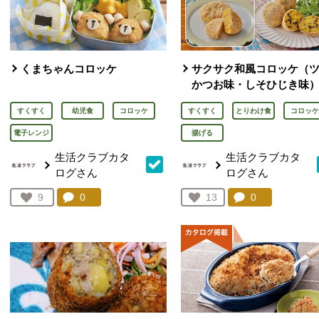
くまちゃんコロッケ
サクサク和風コロッケ（
かつお味・しそひじき味
すくすく
幼児食
コロッケ
すくすく
とりわけ食
コロッケ
電子レンジ
揚げる
生活クラブカタ
生活クラブカタ
ログさん
ログさん
コメント：
0
件。コメントを見る。
コメント：
0
件。コメント
お気に入り登録：
9
お気に入り登録：
13
人が登録
人が登録