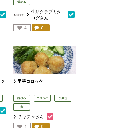
炒める
生活クラブカタ
ログさん
を見る。
コメント：
0
件。コメントを見る。
お気に入り登録：
4
人が登録
コツ
里芋コロッケ
揚げる
コロッケ
小麦粉
卵
チャチャさん
を見る。
コメント：
0
件。コメントを見る。
お気に入り登録：
4