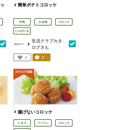
ロッ
簡単ポテトコロッケ
牛肉
ひき肉
コロッケ
じゃがいも
生活クラブカタ
ログさん
を見る。
コメント：
0
件。コメントを見る。
お気に入り登録：
4
人が登録
揚げないコロッケ
レタス
ベーコン
コロッケ