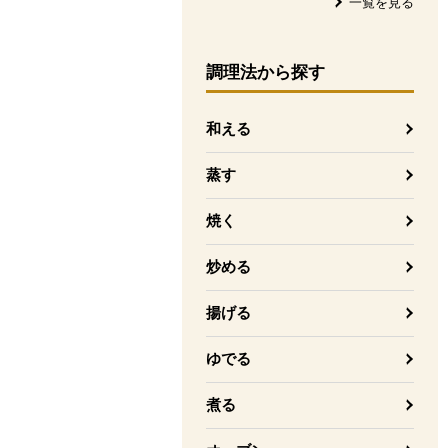
一覧を見る
調理法
から探す
和える
蒸す
焼く
炒める
揚げる
ゆでる
煮る