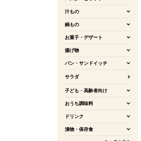
を開く
汁もの
を開く
鍋もの
を開く
お菓子・デザート
を開く
揚げ物
を開く
パン・サンドイッチ
を開く
サラダ
子ども・高齢者向け
を開く
おうち調味料
を開く
ドリンク
を開く
漬物・保存食
を開く