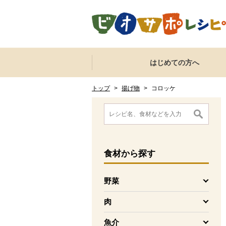
本文へジャンプする。
ページの先頭です。
ここからサイト内共通メニューです。
サイト内共通メニューをスキップする
はじめての方へ
サイト内共通メニューここまで。
ここから現在位置です。
現在位置ここまで
トップ
>
揚げ物
>
コロッケ
ここから消費材検索メニューです。
消費材検索メニューここまで。
ここから本文です。
食材
から探す
野菜
を開く
肉
を開く
魚介