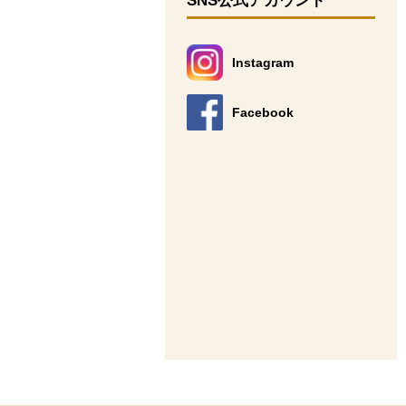
SNS公式アカウント
Instagram
別のウィンドウで開きます。
Facebook
別のウィンドウで開きます。