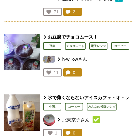
コメント：
2
件。コメントを見る。
お気に入り登録：
71
人が登録
お豆腐でチョコムース！
豆腐
チョコレート
電子レンジ
コーヒー
h-willowさん
コメント：
0
件。コメントを見る。
お気に入り登録：
11
人が登録
氷で薄くならないアイスカフェ・オ・レ
牛乳
コーヒー
みんなの投稿レシピ
北東京子さん
コメント：
0
件。コメントを見る。
お気に入り登録：
1