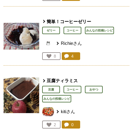
人が登録
簡単！コーヒーゼリー
ゼリー
コーヒー
みんなの投稿レシピ
Richieさん
コメント：
4
件。コメントを見る。
お気に入り登録：
8
人が登録
豆腐ティラミス
豆腐
コーヒー
おやつ
みんなの投稿レシピ
kitiさん
コメント：
0
件。コメントを見る。
お気に入り登録：
2
人が登録