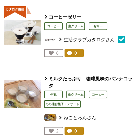
コーヒーゼリー
コーヒー
生クリーム
ゼリー
生活クラブカタログさん
コメント：
0
件。コメントを見る。
お気に入り登録：
8
人が登録
ミルクたっぷり 珈琲風味のパンナコッ
タ
牛乳
生クリーム
コーヒー
その他お菓子・デザート
ねことろんさん
コメント：
0
件。コメントを見る。
お気に入り登録：
2
人が登録