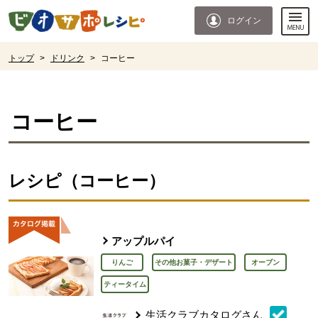
本文へジャンプする。
ページの先頭です。
ログイン
ここからサイト内共通メニューです。
サイト内共通メニューをスキップする
サイト内共通メニューここまで。
ここから現在位置です。
トップ
>
ドリンク
>
コーヒー
現在位置ここまで
コーヒー
レシピ（コーヒー）
アップルパイ
りんご
その他お菓子・デザート
オーブン
ティータイム
生活クラブカタログさん