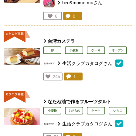
bee&momo-muさん
コメント：
0
件。コメントを見る。
お気に入り登録：
6
人が登録
台湾カステラ
卵
小麦粉
ケーキ
オーブン
生活クラブカタログさん
コメント：
1
件。コメントを見る。
お気に入り登録：
245
人が登録
なたね油で作るフルーツタルト
小麦粉
くだもの
ケーキ
いちご
生活クラブカタログさん