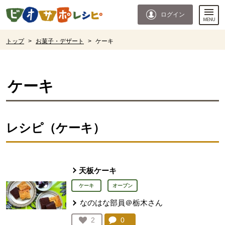
本文へジャンプする。
ページの先頭です。
ログイン
ここからサイト内共通メニューです。
サイト内共通メニューをスキップする
サイト内共通メニューここまで。
ここから現在位置です。
トップ
>
お菓子・デザート
>
ケーキ
現在位置ここまで
ケーキ
レシピ（ケーキ）
天板ケーキ
ケーキ
オーブン
なのはな部員＠栃木さん
コメント：
0
件。コメントを見る。
お気に入り登録：
2