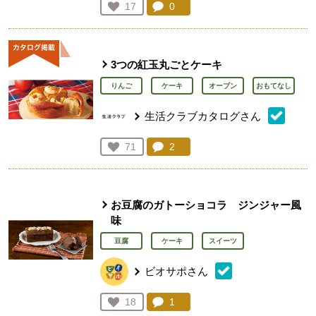
コメント：
0
件。コメントを見る。
お気に入り登録：
17
人が登録
3つの紅玉丸ごとケーキ
りんご
ケーキ
オーブン
おもてなし
生活クラブカタログさん
コメント：
2
件。コメントを見る。
お気に入り登録：
71
人が登録
お豆腐のガトーショコラ ジンジャー風
味
豆腐
ケーキ
スイーツ
ビオサポさん
コメント：
1
件。コメントを見る。
お気に入り登録：
18
人が登録