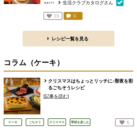
生活クラブカタログさん
コメント：
0
件。コメントを見る。
お気に入り登録：
23
人が登録
レシピ一覧を見る
コラム（
ケーキ
）
クリスマスはちょっとリッチに♪聖夜を彩
るごちそうレシピ
[記事を読む]
お気
5
ケーキ
ごちそう
クリスマス
季節を楽しむ
人が