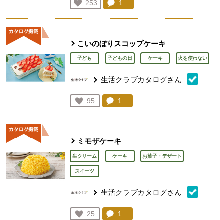
コメント：
1
件。コメントを見る。
お気に入り登録：
253
人が登録
こいのぼりスコップケーキ
子ども
子どもの日
ケーキ
火を使わない
生活クラブカタログさん
コメント：
1
件。コメントを見る。
お気に入り登録：
95
人が登録
ミモザケーキ
生クリーム
ケーキ
お菓子・デザート
スイーツ
生活クラブカタログさん
コメント：
1
件。コメントを見る。
お気に入り登録：
25