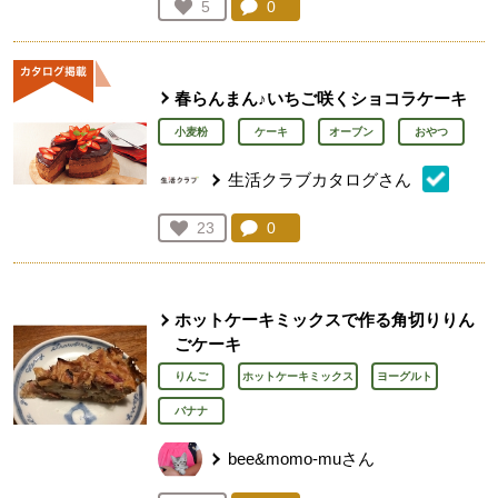
コメント：
0
件。コメントを見る。
お気に入り登録：
5
人が登録
春らんまん♪いちご咲くショコラケーキ
小麦粉
ケーキ
オーブン
おやつ
生活クラブカタログさん
コメント：
0
件。コメントを見る。
お気に入り登録：
23
人が登録
ホットケーキミックスで作る角切りりん
ごケーキ
りんご
ホットケーキミックス
ヨーグルト
バナナ
bee&momo-muさん