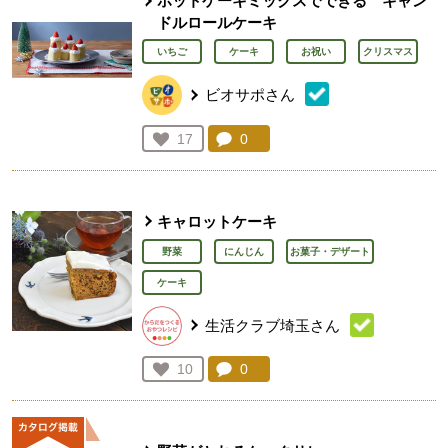
ホットケーキミックスでできる キャン
ドルロールケーキ
いちご
ケーキ
お祝い
クリスマス
ビオサポさん
コメント：
0
件。コメントを見る。
お気に入り登録：
17
人が登録
キャロットケーキ
野菜
にんじん
お菓子・デザート
ケーキ
生活クラブ埼玉さん
コメント：
0
件。コメントを見る。
お気に入り登録：
10
人が登録