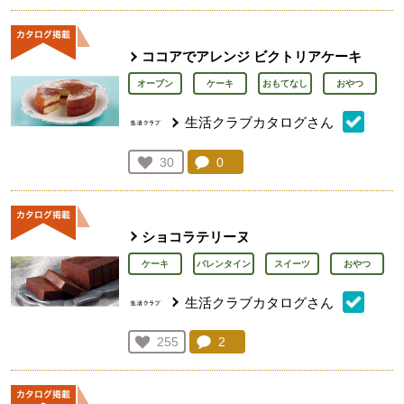
ココアでアレンジ ビクトリアケーキ
オーブン
ケーキ
おもてなし
おやつ
生活クラブカタログさん
コメント：
0
件。コメントを見る。
お気に入り登録：
30
人が登録
ショコラテリーヌ
ケーキ
バレンタイン
スイーツ
おやつ
生活クラブカタログさん
コメント：
2
件。コメントを見る。
お気に入り登録：
255
人が登録