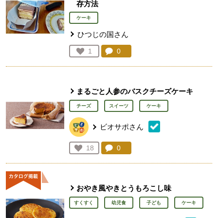
存方法
ケーキ
ひつじの国さん
コメント：
0
件。コメントを見る。
お気に入り登録：
1
人が登録
まるごと人参のバスクチーズケーキ
チーズ
スイーツ
ケーキ
ビオサポさん
コメント：
0
件。コメントを見る。
お気に入り登録：
18
人が登録
おやき風やきとうもろこし味
すくすく
幼児食
子ども
ケーキ