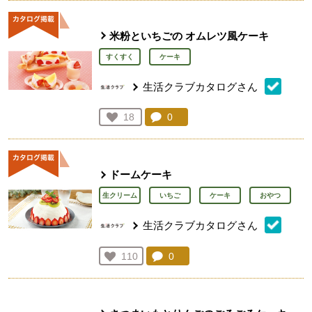
米粉といちごの オムレツ風ケーキ
すくすく
ケーキ
生活クラブカタログさん
コメント：
0
件。コメントを見る。
お気に入り登録：
18
人が登録
ドームケーキ
生クリーム
いちご
ケーキ
おやつ
生活クラブカタログさん
コメント：
0
件。コメントを見る。
お気に入り登録：
110
人が登録