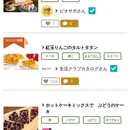
ビオサポさん
コメント：
0
件。コメントを見る。
お気に入り登録：
7
人が登録
紅玉りんごのタルトタタン
ケーキ
焼く
おもてなし
スイーツ
生活クラブカタログさん
コメント：
3
件。コメントを見る。
お気に入り登録：
214
人が登録
ホットケーキミックスで ぶどうのケー
キ
卵
バナナ
ぶどう
ヨーグルト