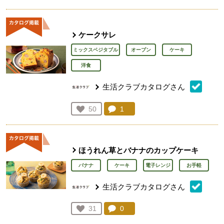
人が登録
ケークサレ
ミックスベジタブル
オーブン
ケーキ
洋食
生活クラブカタログさん
コメント：
1
件。コメントを見る。
お気に入り登録：
50
人が登録
ほうれん草とバナナのカップケーキ
バナナ
ケーキ
電子レンジ
お手軽
生活クラブカタログさん
コメント：
0
件。コメントを見る。
お気に入り登録：
31
人が登録