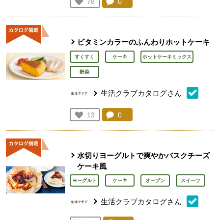
コメント：
0
件。コメントを見る。
お気に入り登録：
78
人が登録
ビタミンカラーのふんわりホットケーキ
すくすく
ケーキ
ホットケーキミックス
野菜
生活クラブカタログさん
コメント：
0
件。コメントを見る。
お気に入り登録：
13
人が登録
水切りヨーグルトで爽やかバスクチーズ
ケーキ風
ヨーグルト
ケーキ
オーブン
スイーツ
生活クラブカタログさん