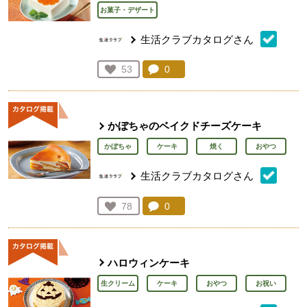
お菓子・デザート
生活クラブカタログさん
コメント：
0
件。コメントを見る。
お気に入り登録：
53
人が登録
かぼちゃのベイクドチーズケーキ
かぼちゃ
ケーキ
焼く
おやつ
生活クラブカタログさん
コメント：
0
件。コメントを見る。
お気に入り登録：
78
人が登録
ハロウィンケーキ
生クリーム
ケーキ
おやつ
お祝い