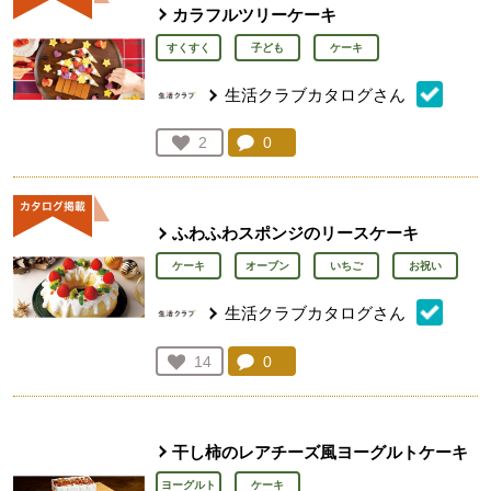
カラフルツリーケーキ
すくすく
子ども
ケーキ
生活クラブカタログさん
コメント：
0
件。コメントを見る。
お気に入り登録：
2
人が登録
ふわふわスポンジのリースケーキ
ケーキ
オーブン
いちご
お祝い
生活クラブカタログさん
コメント：
0
件。コメントを見る。
お気に入り登録：
14
人が登録
干し柿のレアチーズ風ヨーグルトケーキ
ヨーグルト
ケーキ