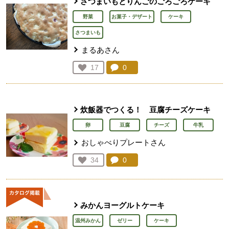
さつまいもとりんごのごろごろケーキ
野菜
お菓子・デザート
ケーキ
さつまいも
まるあさん
コメント：
0
件。コメントを見る。
お気に入り登録：
17
人が登録
炊飯器でつくる！ 豆腐チーズケーキ
卵
豆腐
チーズ
牛乳
おしゃべりプレートさん
コメント：
0
件。コメントを見る。
お気に入り登録：
34
人が登録
みかんヨーグルトケーキ
温州みかん
ゼリー
ケーキ