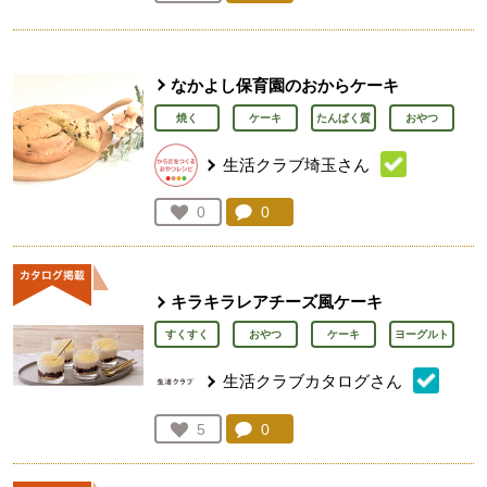
人が登録
なかよし保育園のおからケーキ
焼く
ケーキ
たんぱく質
おやつ
生活クラブ埼玉さん
コメント：
0
件。コメントを見る。
お気に入り登録：
0
人が登録
キラキラレアチーズ風ケーキ
すくすく
おやつ
ケーキ
ヨーグルト
生活クラブカタログさん
コメント：
0
件。コメントを見る。
お気に入り登録：
5
人が登録