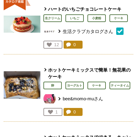
ハートのいちごチョコレートケーキ
生クリーム
いちご
小麦粉
ケーキ
生活クラブカタログさん
コメント：
0
件。コメントを見る。
お気に入り登録：
12
人が登録
ホットケーキミックスで簡単！無花果の
ケーキ
卵
ヨーグルト
ケーキ
ティータイム
bee&momo-muさん
コメント：
0
件。コメントを見る。
お気に入り登録：
1
人が登録