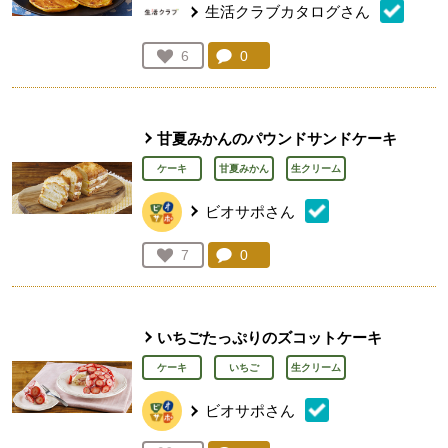
生活クラブカタログさん
コメント：
0
件。コメントを見る。
お気に入り登録：
6
人が登録
甘夏みかんのパウンドサンドケーキ
ケーキ
甘夏みかん
生クリーム
ビオサポさん
コメント：
0
件。コメントを見る。
お気に入り登録：
7
人が登録
いちごたっぷりのズコットケーキ
ケーキ
いちご
生クリーム
ビオサポさん