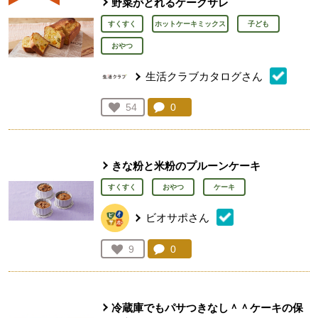
野菜がとれるケークサレ
すくすく
ホットケーキミックス
子ども
おやつ
生活クラブカタログさん
コメント：
0
件。コメントを見る。
お気に入り登録：
54
人が登録
きな粉と米粉のプルーンケーキ
すくすく
おやつ
ケーキ
ビオサポさん
コメント：
0
件。コメントを見る。
お気に入り登録：
9
人が登録
冷蔵庫でもパサつきなし＾＾ケーキの保