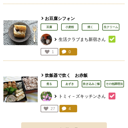
お豆腐シフォン
豆腐
小麦粉
焼く
生クリーム
生活クラブまち新宿さん
コメント：
0
件。コメントを見る。
お気に入り登録：
1
人が登録
炊飯器で炊く お赤飯
煮る
あずき
炊き込みご飯
その他調理法
トミィ－ズキッチンさん
コメント：
4
件。コメントを見る。
お気に入り登録：
27
人が登録