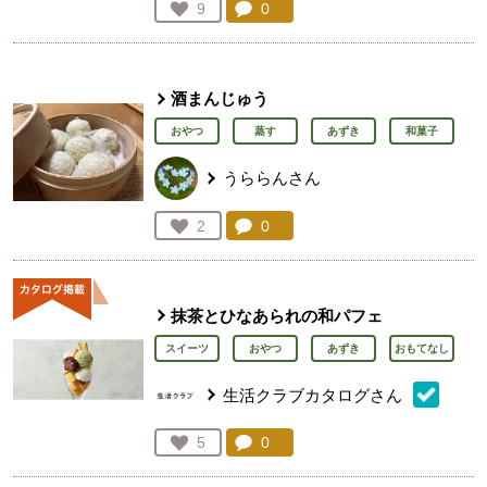
コメント：
0
件。コメントを見る。
お気に入り登録：
9
人が登録
酒まんじゅう
おやつ
蒸す
あずき
和菓子
うららんさん
コメント：
0
件。コメントを見る。
お気に入り登録：
2
人が登録
抹茶とひなあられの和パフェ
スイーツ
おやつ
あずき
おもてなし
生活クラブカタログさん
コメント：
0
件。コメントを見る。
お気に入り登録：
5
人が登録