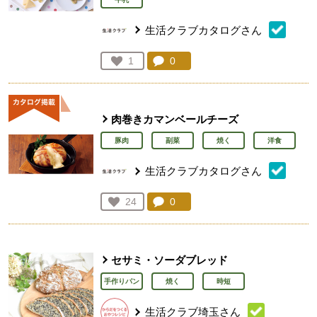
生活クラブカタログさん
コメント：
0
件。コメントを見る。
お気に入り登録：
1
人が登録
肉巻きカマンベールチーズ
豚肉
副菜
焼く
洋食
生活クラブカタログさん
コメント：
0
件。コメントを見る。
お気に入り登録：
24
人が登録
セサミ・ソーダブレッド
手作りパン
焼く
時短
生活クラブ埼玉さん