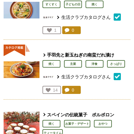
すくすく
子どもの日
焼く
生活クラブカタログさん
コメント：
0
件。コメントを見る。
お気に入り登録：
1
人が登録
手羽先と新玉ねぎの南蛮だれ漬け
焼く
主菜
洋食
さっぱり
生活クラブカタログさん
コメント：
0
件。コメントを見る。
お気に入り登録：
14
人が登録
スペインの伝統菓子 ポルボロン
焼く
お菓子・デザート
おやつ
ティータイム