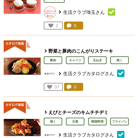
生活クラブ埼玉さん
コメント：
0
件。コメントを見る。
お気に入り登録：
2
人が登録
野菜と豚肉のこんがりステーキ
豚肉
キャベツ
玉ねぎ
焼く
生活クラブカタログさん
コメント：
0
件。コメントを見る。
お気に入り登録：
37
人が登録
えびとチーズのキムチチヂミ
焼く
主菜
韓国料理
フライパン
生活クラブカタログさん