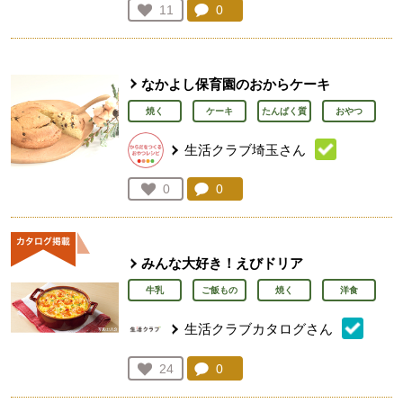
コメント：
0
件。コメントを見る。
お気に入り登録：
11
人が登録
なかよし保育園のおからケーキ
焼く
ケーキ
たんぱく質
おやつ
生活クラブ埼玉さん
コメント：
0
件。コメントを見る。
お気に入り登録：
0
人が登録
みんな大好き！えびドリア
牛乳
ご飯もの
焼く
洋食
生活クラブカタログさん
コメント：
0
件。コメントを見る。
お気に入り登録：
24
人が登録