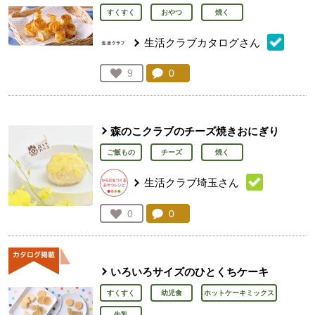
すくすく
おやつ
焼く
生活クラブカタログさん
コメント：
0
件。コメントを見る。
お気に入り登録：
9
人が登録
森のこクラブのチーズ焼きおにぎり
ご飯もの
チーズ
焼く
生活クラブ埼玉さん
コメント：
0
件。コメントを見る。
お気に入り登録：
0
人が登録
いろいろサイズのひとくちケーキ
すくすく
幼児食
ホットケーキミックス
牛乳