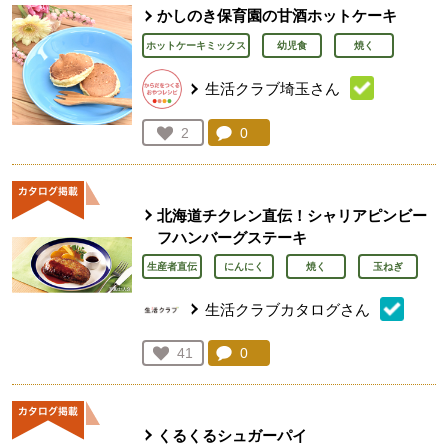
かしのき保育園の甘酒ホットケーキ
ホットケーキミックス
幼児食
焼く
生活クラブ埼玉さん
コメント：
0
件。コメントを見る。
お気に入り登録：
2
人が登録
北海道チクレン直伝！シャリアピンビー
フハンバーグステーキ
生産者直伝
にんにく
焼く
玉ねぎ
生活クラブカタログさん
コメント：
0
件。コメントを見る。
お気に入り登録：
41
人が登録
くるくるシュガーパイ