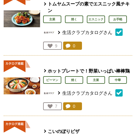
トムヤムスープの素でエスニック風チキ
ン
主菜
焼く
エスニック
お手軽
生活クラブカタログさん
コメント：
0
件。コメントを見る。
お気に入り登録：
9
人が登録
ホットプレートで！野菜いっぱい棒棒鶏
ピーマン
焼く
主菜
中華
生活クラブカタログさん
コメント：
0
件。コメントを見る。
お気に入り登録：
7
人が登録
こいのぼりピザ