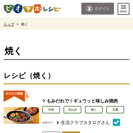
本文へジャンプする。
ページの先頭です。
ログイン
ここからサイト内共通メニューです。
サイト内共通メニューをスキップする
サイト内共通メニューここまで。
ここから現在位置です。
トップ
>
焼く
現在位置ここまで
焼く
レシピ（焼く）
もみだれで！ギュウッと味しみ焼肉
牛肉
玉ねぎ
焼く
主菜
生活クラブカタログさん