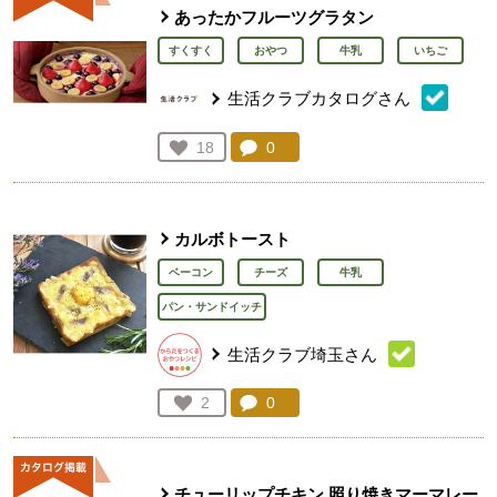
あったかフルーツグラタン
すくすく
おやつ
牛乳
いちご
生活クラブカタログさん
コメント：
0
件。コメントを見る。
お気に入り登録：
18
人が登録
カルボトースト
ベーコン
チーズ
牛乳
パン・サンドイッチ
生活クラブ埼玉さん
コメント：
0
件。コメントを見る。
お気に入り登録：
2
人が登録
チューリップチキン 照り焼きマーマレー