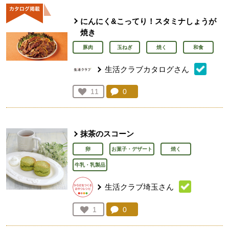
にんにく&こってり！スタミナしょうが
焼き
豚肉
玉ねぎ
焼く
和食
生活クラブカタログさん
コメント：
0
件。コメントを見る。
お気に入り登録：
11
人が登録
抹茶のスコーン
卵
お菓子・デザート
焼く
牛乳・乳製品
生活クラブ埼玉さん
コメント：
0
件。コメントを見る。
お気に入り登録：
1
人が登録