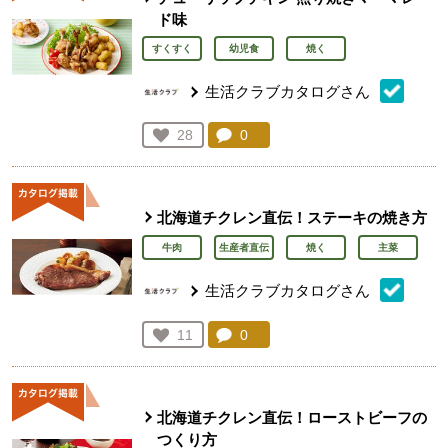
ド味
すくすく
幼児食
焼く
生活クラブカタログさん
コメント：
0
件。コメントを見る。
お気に入り登録：
28
人が登録
北海道チクレン直伝！ステーキの焼き方
牛肉
生産者直伝
焼く
主菜
生活クラブカタログさん
コメント：
0
件。コメントを見る。
お気に入り登録：
11
人が登録
北海道チクレン直伝！ローストビーフの
つくり方