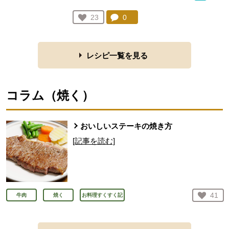
コメント：
0
件。コメントを見る。
お気に入り登録：
23
人が登録
レシピ一覧を見る
コラム（
焼く
）
おいしいステーキの焼き方
[記事を読む]
お気
41
牛肉
焼く
お料理すくすく記
人が