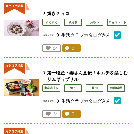
焼きチョコ
すくすく
幼児食
おやつ
チョコレート
生活クラブカタログさん
コメント：
0
件。コメントを見る。
お気に入り登録：
24
人が登録
第一物産・姜さん直伝！キムチを楽しむ
サムギョプサル
生産者直伝
焼く
豚肉
韓国料理
生活クラブカタログさん
コメント：
0
件。コメントを見る。
お気に入り登録：
24
人が登録