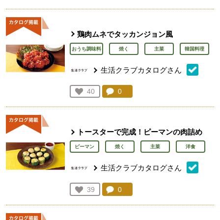
人が登録
鶏肉ムネでタッカンジョン風
おうち調味料
焼く
主菜
韓国料理
生活クラブカタログさん
コメント：
0
件。コメントを見る。
お気に入り登録：
40
人が登録
トースターで完成！ピーマンの肉詰め
ピーマン
焼く
主菜
洋食
生活クラブカタログさん
コメント：
0
件。コメントを見る。
お気に入り登録：
39
人が登録