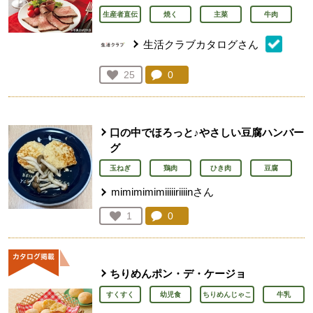
生産者直伝
焼く
主菜
牛肉
生活クラブカタログさん
コメント：
0
件。コメントを見る。
お気に入り登録：
25
人が登録
口の中でほろっと♪やさしい豆腐ハンバー
グ
玉ねぎ
鶏肉
ひき肉
豆腐
mimimimimiiiiiriiiinさん
コメント：
0
件。コメントを見る。
お気に入り登録：
1
人が登録
ちりめんポン・デ・ケージョ
すくすく
幼児食
ちりめんじゃこ
牛乳