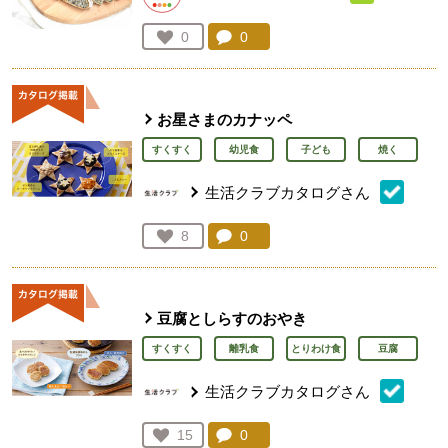
コメント：
0
件。コメントを見る。
お気に入り登録：
0
人が登録
お星さまのカナッペ
すくすく
幼児食
子ども
焼く
生活クラブカタログさん
コメント：
0
件。コメントを見る。
お気に入り登録：
8
人が登録
豆腐としらすのおやき
すくすく
離乳食
とりわけ食
豆腐
生活クラブカタログさん
コメント：
0
件。コメントを見る。
お気に入り登録：
15