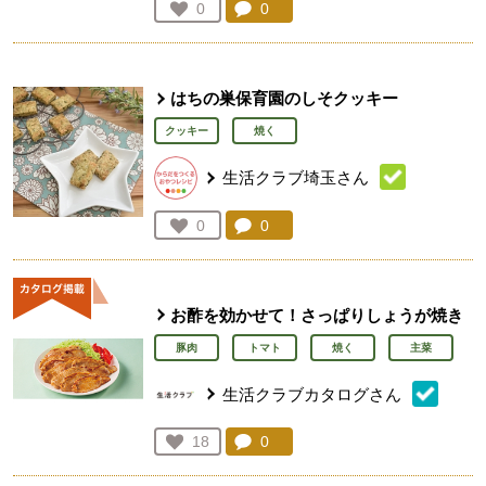
コメント：
0
件。コメントを見る。
お気に入り登録：
0
人が登録
はちの巣保育園のしそクッキー
クッキー
焼く
生活クラブ埼玉さん
コメント：
0
件。コメントを見る。
お気に入り登録：
0
人が登録
お酢を効かせて！さっぱりしょうが焼き
豚肉
トマト
焼く
主菜
生活クラブカタログさん
コメント：
0
件。コメントを見る。
お気に入り登録：
18
人が登録