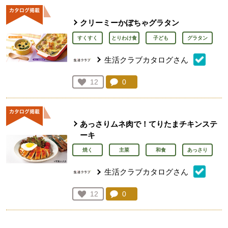
クリーミーかぼちゃグラタン
すくすく
とりわけ食
子ども
グラタン
生活クラブカタログさん
コメント：
0
件。コメントを見る。
お気に入り登録：
12
人が登録
あっさりムネ肉で！てりたまチキンステ
ーキ
焼く
主菜
和食
あっさり
生活クラブカタログさん
コメント：
0
件。コメントを見る。
お気に入り登録：
12
人が登録