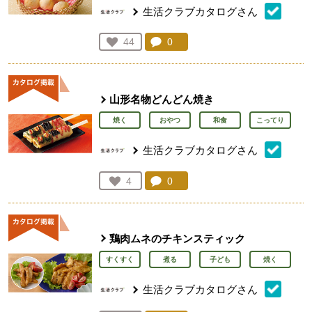
生活クラブカタログさん
コメント：
0
件。コメントを見る。
お気に入り登録：
44
人が登録
山形名物どんどん焼き
焼く
おやつ
和食
こってり
生活クラブカタログさん
コメント：
0
件。コメントを見る。
お気に入り登録：
4
人が登録
鶏肉ムネのチキンスティック
すくすく
煮る
子ども
焼く
生活クラブカタログさん