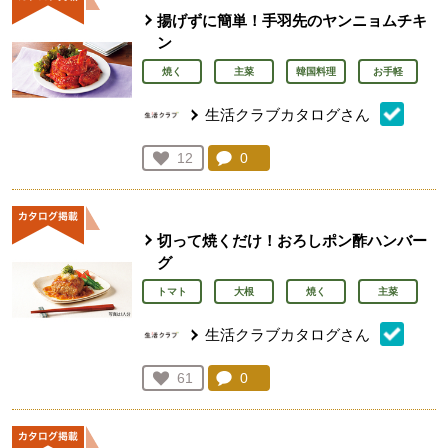
揚げずに簡単！手羽先のヤンニョムチキ
ン
焼く
主菜
韓国料理
お手軽
生活クラブカタログさん
コメント：
0
件。コメントを見る。
お気に入り登録：
12
人が登録
切って焼くだけ！おろしポン酢ハンバー
グ
トマト
大根
焼く
主菜
生活クラブカタログさん
コメント：
0
件。コメントを見る。
お気に入り登録：
61
人が登録