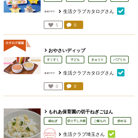
生活クラブカタログさん
コメント：
0
件。コメントを見る。
お気に入り登録：
5
人が登録
おやさいディップ
すくすく
子ども
きゅうり
パプリカ
生活クラブカタログさん
コメント：
0
件。コメントを見る。
お気に入り登録：
0
人が登録
もれあ保育園の切干ねぎごはん
細ねぎ
切り干し大根
ご飯もの
炒める
生活クラブ埼玉さん