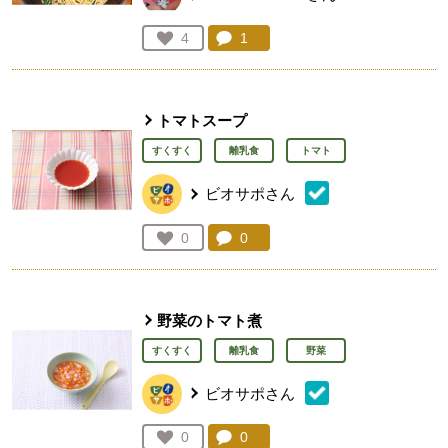
コメント：
1
件。コメントを見る。
お気に入り登録：
4
人が登録
トマトスープ
すくすく
離乳食
トマト
ビオサポさん
コメント：
0
件。コメントを見る。
お気に入り登録：
0
人が登録
野菜のトマト煮
すくすく
離乳食
野菜
ビオサポさん
コメント：
0
件。コメントを見る。
お気に入り登録：
0