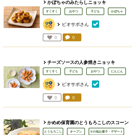
かぼちゃのみたらしニョッキ
すくすく
おやつ
子ども
かぼちゃ
ビオサポさん
コメント：
0
件。コメントを見る。
お気に入り登録：
0
人が登録
チーズソースの人参焼きニョッキ
すくすく
子ども
おやつ
にんじん
ビオサポさん
コメント：
0
件。コメントを見る。
お気に入り登録：
0
人が登録
かめめ保育園のとうもろこしのスコーン
とうもろこし
オーブン
その他お菓子・デザート