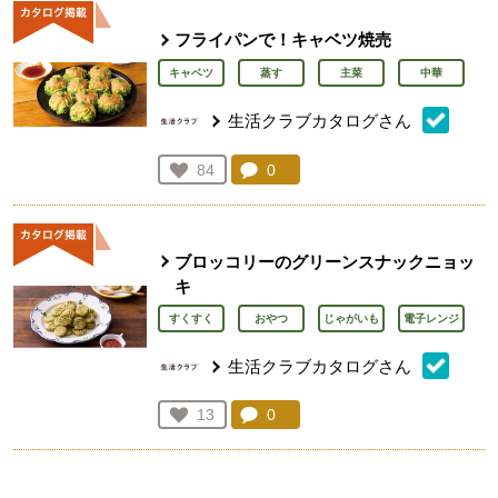
フライパンで！キャベツ焼売
キャベツ
蒸す
主菜
中華
生活クラブカタログさん
コメント：
0
件。コメントを見る。
お気に入り登録：
84
人が登録
ブロッコリーのグリーンスナックニョッ
キ
すくすく
おやつ
じゃがいも
電子レンジ
生活クラブカタログさん
コメント：
0
件。コメントを見る。
お気に入り登録：
13
人が登録