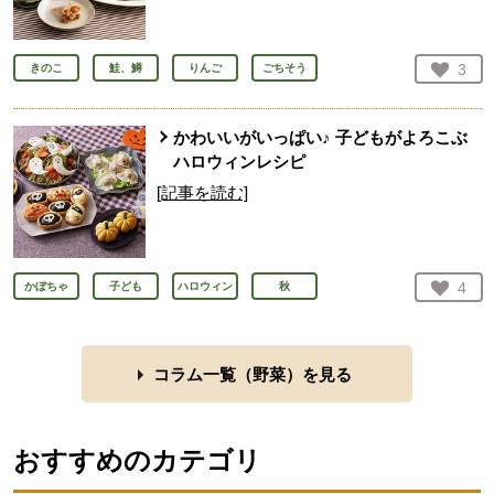
お気
3
きのこ
鮭、鱒
りんご
ごちそう
人が
かわいいがいっぱい♪ 子どもがよろこぶ
ハロウィンレシピ
[記事を読む]
お気
4
かぼちゃ
子ども
ハロウィン
秋
人が
コラム一覧（
野菜
）を見る
おすすめのカテゴリ