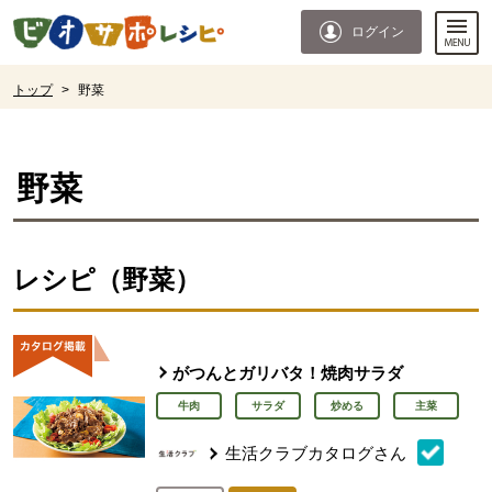
本文へジャンプする。
ページの先頭です。
ログイン
ここからサイト内共通メニューです。
サイト内共通メニューをスキップする
サイト内共通メニューここまで。
ここから現在位置です。
トップ
>
野菜
現在位置ここまで
野菜
レシピ（野菜）
がつんとガリバタ！焼肉サラダ
牛肉
サラダ
炒める
主菜
生活クラブカタログさん