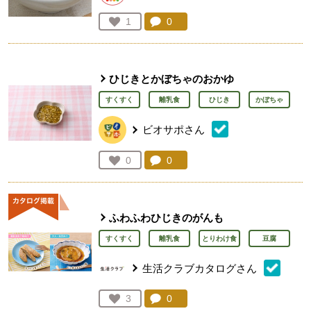
コメント：
0
件。コメントを見る。
お気に入り登録：
1
人が登録
ひじきとかぼちゃのおかゆ
すくすく
離乳食
ひじき
かぼちゃ
ビオサポさん
コメント：
0
件。コメントを見る。
お気に入り登録：
0
人が登録
ふわふわひじきのがんも
すくすく
離乳食
とりわけ食
豆腐
生活クラブカタログさん
コメント：
0
件。コメントを見る。
お気に入り登録：
3
人が登録