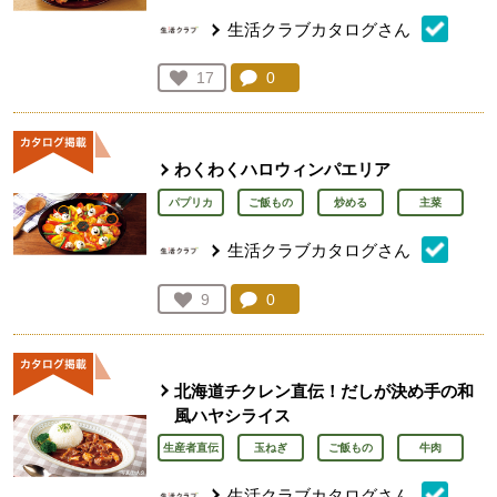
生活クラブカタログさん
コメント：
0
件。コメントを見る。
お気に入り登録：
17
人が登録
わくわくハロウィンパエリア
パプリカ
ご飯もの
炒める
主菜
生活クラブカタログさん
コメント：
0
件。コメントを見る。
お気に入り登録：
9
人が登録
北海道チクレン直伝！だしが決め手の和
風ハヤシライス
生産者直伝
玉ねぎ
ご飯もの
牛肉
生活クラブカタログさん