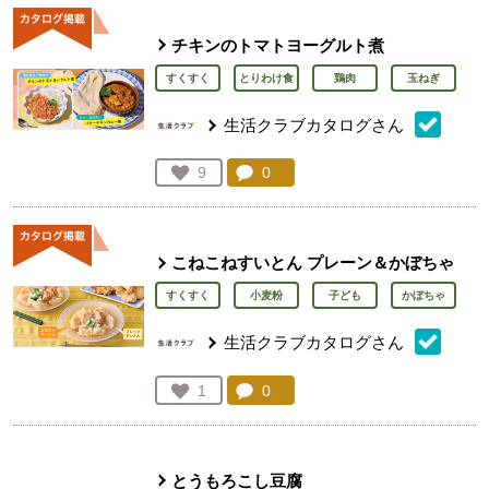
チキンのトマトヨーグルト煮
すくすく
とりわけ食
鶏肉
玉ねぎ
生活クラブカタログさん
コメント：
0
件。コメントを見る。
お気に入り登録：
9
人が登録
こねこねすいとん プレーン＆かぼちゃ
すくすく
小麦粉
子ども
かぼちゃ
生活クラブカタログさん
コメント：
0
件。コメントを見る。
お気に入り登録：
1
人が登録
とうもろこし豆腐