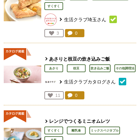
すくすく
生活クラブ埼玉さん
コメント：
0
件。コメントを見る。
お気に入り登録：
3
人が登録
あさりと枝豆の炊き込みご飯
あさり
枝豆
炊き込みご飯
その他調理法
生活クラブカタログさん
コメント：
0
件。コメントを見る。
お気に入り登録：
11
人が登録
レンジでつくるミニオムレツ
すくすく
離乳食
ミックスベジタブル