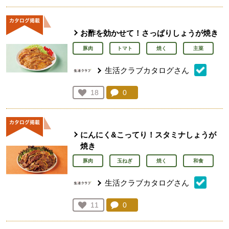
お酢を効かせて！さっぱりしょうが焼き
豚肉
トマト
焼く
主菜
生活クラブカタログさん
コメント：
0
件。コメントを見る。
お気に入り登録：
18
人が登録
にんにく&こってり！スタミナしょうが
焼き
豚肉
玉ねぎ
焼く
和食
生活クラブカタログさん
コメント：
0
件。コメントを見る。
お気に入り登録：
11
人が登録