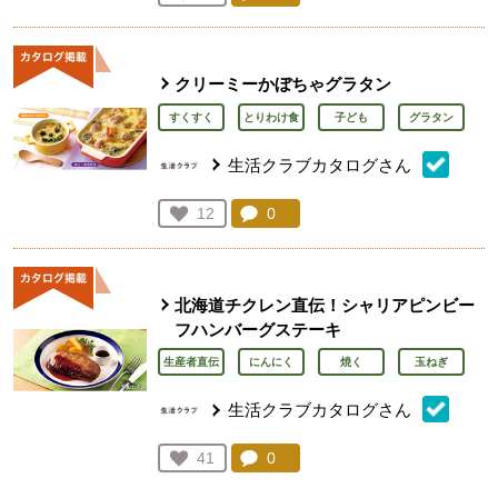
人が登録
クリーミーかぼちゃグラタン
すくすく
とりわけ食
子ども
グラタン
生活クラブカタログさん
コメント：
0
件。コメントを見る。
お気に入り登録：
12
人が登録
北海道チクレン直伝！シャリアピンビー
フハンバーグステーキ
生産者直伝
にんにく
焼く
玉ねぎ
生活クラブカタログさん
コメント：
0
件。コメントを見る。
お気に入り登録：
41
人が登録