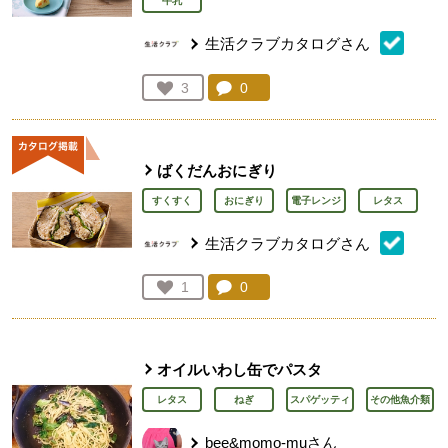
牛乳
生活クラブカタログさん
コメント：
0
件。コメントを見る。
お気に入り登録：
3
人が登録
ばくだんおにぎり
すくすく
おにぎり
電子レンジ
レタス
生活クラブカタログさん
コメント：
0
件。コメントを見る。
お気に入り登録：
1
人が登録
オイルいわし缶でパスタ
レタス
ねぎ
スパゲッティ
その他魚介類
bee&momo-muさん