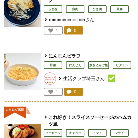
グ
玉ねぎ
鶏肉
ひき肉
豆腐
mimimimimiiiiiriiiinさん
コメント：
0
件。コメントを見る。
お気に入り登録：
1
人が登録
にんじんピラフ
野菜
にんじん
炊き込みご飯
ビタミン
生活クラブ埼玉さん
コメント：
0
件。コメントを見る。
お気に入り登録：
1
人が登録
これ好き！スライスソーセージのハムカ
ツ風
ソーセージ
キャベツ
トマト
フライ