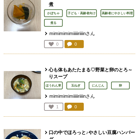
煮
かぼちゃ
子ども・高齢者向け
高齢者にやさしい料理
煮る
mimimimimiiiiiriiiinさん
コメント：
0
件。コメントを見る。
お気に入り登録：
0
人が登録
心も体もあたたまる♡野菜と卵のとろ～
りスープ
ほうれん草
玉ねぎ
にんじん
卵
mimimimimiiiiiriiiinさん
コメント：
0
件。コメントを見る。
お気に入り登録：
1
人が登録
口の中でほろっと♪やさしい豆腐ハンバー