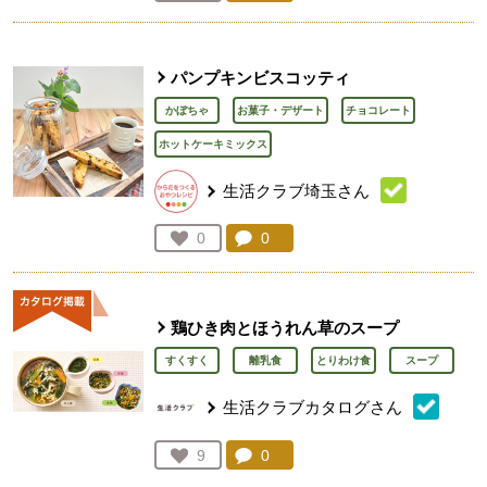
人が登録
パンプキンビスコッティ
かぼちゃ
お菓子・デザート
チョコレート
ホットケーキミックス
生活クラブ埼玉さん
コメント：
0
件。コメントを見る。
お気に入り登録：
0
人が登録
鶏ひき肉とほうれん草のスープ
すくすく
離乳食
とりわけ食
スープ
生活クラブカタログさん
コメント：
0
件。コメントを見る。
お気に入り登録：
9
人が登録