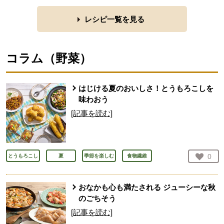
レシピ一覧を見る
コラム（
野菜
）
はじける夏のおいしさ！とうもろこしを
味わおう
[記事を読む]
お気
0
とうもろこし
夏
季節を楽しむ
食物繊維
人が
おなかも心も満たされる ジューシーな秋
のごちそう
[記事を読む]