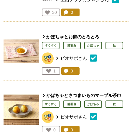
コメント：
0
件。コメントを見る。
お気に入り登録：
30
人が登録
かぼちゃとお麩のとろとろ
すくすく
離乳食
かぼちゃ
秋
ビオサポさん
コメント：
0
件。コメントを見る。
お気に入り登録：
1
人が登録
かぼちゃとさつまいものマーブル茶巾
すくすく
離乳食
かぼちゃ
秋
ビオサポさん
コメント：
0
件。コメントを見る。
お気に入り登録：
0