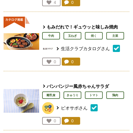
コメント：
0
件。コメントを見る。
お気に入り登録：
4
人が登録
もみだれで！ギュウッと味しみ焼肉
牛肉
玉ねぎ
焼く
主菜
生活クラブカタログさん
コメント：
0
件。コメントを見る。
お気に入り登録：
0
人が登録
バンバンジー風赤ちゃんサラダ
離乳食
きゅうり
トマト
鶏肉
ビオサポさん
コメント：
0
件。コメントを見る。
お気に入り登録：
0
人が登録