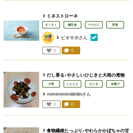
ミネストローネ
すくすく
離乳食
マカロニ
野菜
ビオサポさん
コメント：
0
件。コメントを見る。
お気に入り登録：
0
人が登録
だし香る♪やさしいひじきと大根の煮物
大根
にんじん
ひじき
油揚げ
mimimimimiiiiiriiiinさん
コメント：
0
件。コメントを見る。
お気に入り登録：
0
人が登録
食物繊維たっぷり♪やわらかかぼちゃの甘