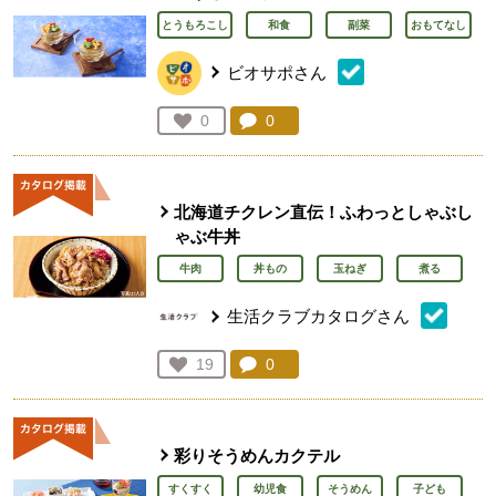
とうもろこし
和食
副菜
おもてなし
ビオサポさん
コメント：
0
件。コメントを見る。
お気に入り登録：
0
人が登録
北海道チクレン直伝！ふわっとしゃぶし
ゃぶ牛丼
牛肉
丼もの
玉ねぎ
煮る
生活クラブカタログさん
コメント：
0
件。コメントを見る。
お気に入り登録：
19
人が登録
彩りそうめんカクテル
すくすく
幼児食
そうめん
子ども