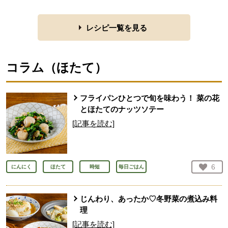
レシピ一覧を見る
コラム（
ほたて
）
フライパンひとつで旬を味わう！ 菜の花
とほたてのナッツソテー
[記事を読む]
お気
6
にんにく
ほたて
時短
毎日ごはん
人が
じんわり、あったか♡冬野菜の煮込み料
理
[記事を読む]