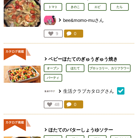
トマト
きのこ
エビ
たら
bee&momo-muさん
コメント：
0
件。コメントを見る。
お気に入り登録：
9
人が登録
ベビーほたてのぎゅうぎゅう焼き
オーブン
ほたて
ブロッコリー、カリフラワー
パーティ
生活クラブカタログさん
コメント：
0
件。コメントを見る。
お気に入り登録：
48
人が登録
ほたてのバターしょうゆソテー