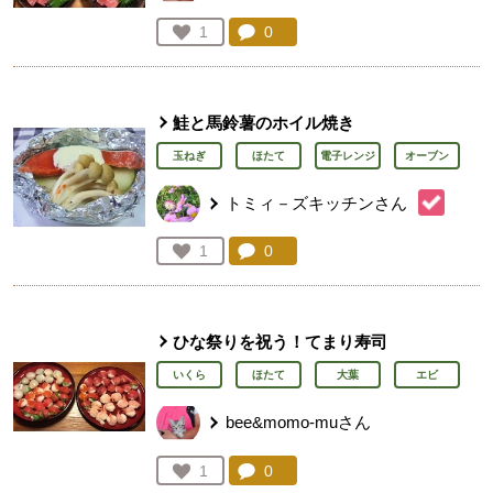
コメント：
0
件。コメントを見る。
お気に入り登録：
1
人が登録
鮭と馬鈴薯のホイル焼き
玉ねぎ
ほたて
電子レンジ
オーブン
トミィ－ズキッチンさん
コメント：
0
件。コメントを見る。
お気に入り登録：
1
人が登録
ひな祭りを祝う！てまり寿司
いくら
ほたて
大葉
エビ
bee&momo-muさん
コメント：
0
件。コメントを見る。
お気に入り登録：
1
人が登録