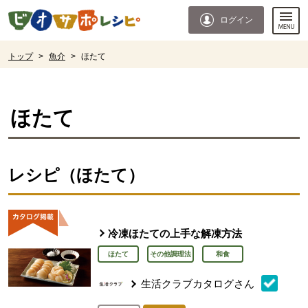
本文へジャンプする。
ページの先頭です。
ログイン
ここからサイト内共通メニューです。
サイト内共通メニューをスキップする
サイト内共通メニューここまで。
ここから現在位置です。
トップ
>
魚介
>
ほたて
現在位置ここまで
ほたて
レシピ（ほたて）
冷凍ほたての上手な解凍方法
ほたて
その他調理法
和食
生活クラブカタログさん