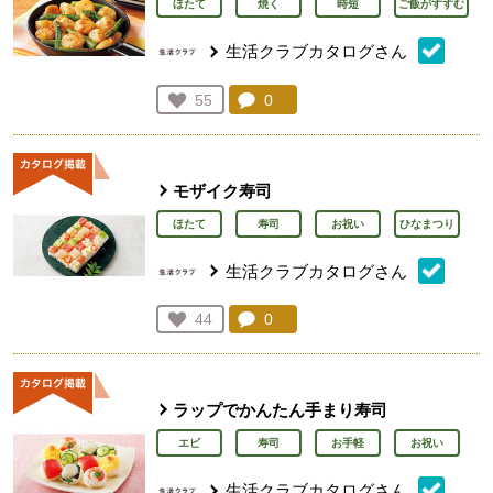
ほたて
焼く
時短
ご飯がすすむ
生活クラブカタログさん
コメント：
0
件。コメントを見る。
お気に入り登録：
55
人が登録
モザイク寿司
ほたて
寿司
お祝い
ひなまつり
生活クラブカタログさん
コメント：
0
件。コメントを見る。
お気に入り登録：
44
人が登録
ラップでかんたん手まり寿司
エビ
寿司
お手軽
お祝い
生活クラブカタログさん