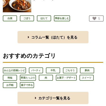
お気
5
白菜
ごぼう
ほたて
季節を楽しむ
人が
コラム一覧（
ほたて
）を見る
おすすめのカテゴリ
みんなの投稿レシピ
パーティ
牛乳
ごちそう
豚肉
時短
野菜たっぷり
肉
お菓子・デザート
スイーツ
お手軽
親子で作る
カテゴリ一覧を見る