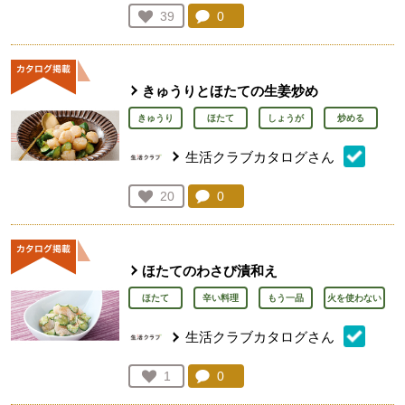
コメント：
0
件。コメントを見る。
お気に入り登録：
39
人が登録
きゅうりとほたての生姜炒め
きゅうり
ほたて
しょうが
炒める
生活クラブカタログさん
コメント：
0
件。コメントを見る。
お気に入り登録：
20
人が登録
ほたてのわさび漬和え
ほたて
辛い料理
もう一品
火を使わない
生活クラブカタログさん
コメント：
0
件。コメントを見る。
お気に入り登録：
1
人が登録