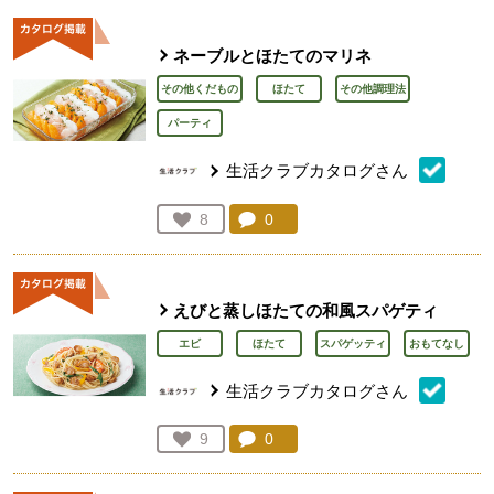
ネーブルとほたてのマリネ
その他くだもの
ほたて
その他調理法
パーティ
生活クラブカタログさん
コメント：
0
件。コメントを見る。
お気に入り登録：
8
人が登録
えびと蒸しほたての和風スパゲティ
エビ
ほたて
スパゲッティ
おもてなし
生活クラブカタログさん
コメント：
0
件。コメントを見る。
お気に入り登録：
9
人が登録