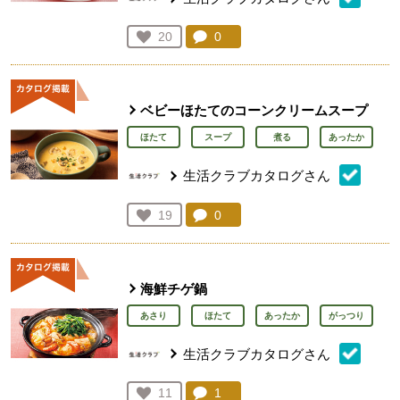
コメント：
0
件。コメントを見る。
お気に入り登録：
20
人が登録
ベビーほたてのコーンクリームスープ
ほたて
スープ
煮る
あったか
生活クラブカタログさん
コメント：
0
件。コメントを見る。
お気に入り登録：
19
人が登録
海鮮チゲ鍋
あさり
ほたて
あったか
がっつり
生活クラブカタログさん
コメント：
1
件。コメントを見る。
お気に入り登録：
11