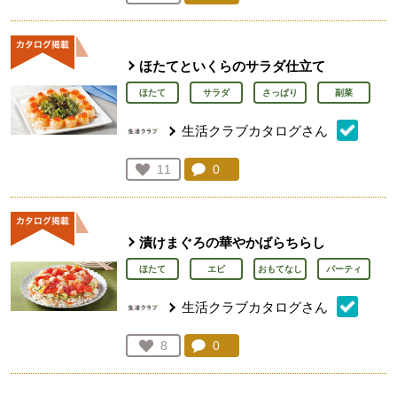
人が登録
ほたてといくらのサラダ仕立て
ほたて
サラダ
さっぱり
副菜
生活クラブカタログさん
コメント：
0
件。コメントを見る。
お気に入り登録：
11
人が登録
漬けまぐろの華やかばらちらし
ほたて
エビ
おもてなし
パーティ
生活クラブカタログさん
コメント：
0
件。コメントを見る。
お気に入り登録：
8
人が登録