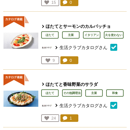
コメント：
0
件。コメントを見る。
お気に入り登録：
15
人が登録
ほたてとサーモンのカルパッチョ
ほたて
主菜
イタリアン
火を使わない
生活クラブカタログさん
コメント：
0
件。コメントを見る。
お気に入り登録：
9
人が登録
ほたてと香味野菜のサラダ
ほたて
その他調理法
主菜
和食
生活クラブカタログさん
コメント：
1
件。コメントを見る。
お気に入り登録：
24
人が登録