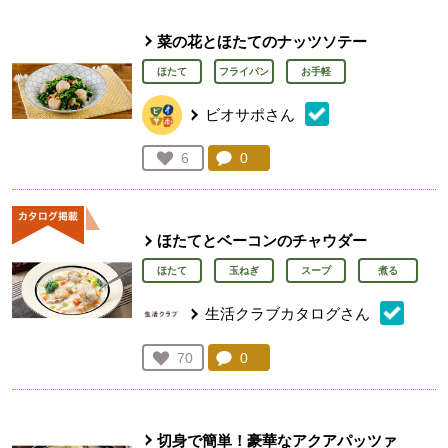
菜の花とほたてのナッツソテー
ほたて
フライパン
お手軽
ビオサポさん
コメント：
0
件。コメントを見る。
お気に入り登録：
6
人が登録
ほたてとベーコンのチャウダー
ほたて
玉ねぎ
スープ
煮る
生活クラブカタログさん
コメント：
0
件。コメントを見る。
お気に入り登録：
70
人が登録
切身で簡単！豪華なアクアパッツァ