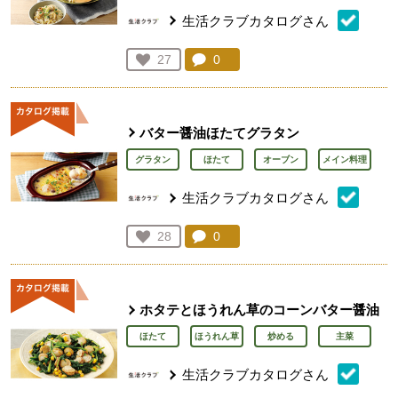
生活クラブカタログさん
コメント：
0
件。コメントを見る。
お気に入り登録：
27
人が登録
バター醤油ほたてグラタン
グラタン
ほたて
オーブン
メイン料理
生活クラブカタログさん
コメント：
0
件。コメントを見る。
お気に入り登録：
28
人が登録
ホタテとほうれん草のコーンバター醤油
ほたて
ほうれん草
炒める
主菜
生活クラブカタログさん