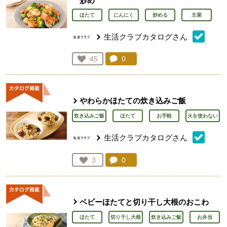
炒め
ほたて
にんにく
炒める
主菜
生活クラブカタログさん
コメント：
0
件。コメントを見る。
お気に入り登録：
45
人が登録
やわらかほたての炊き込みご飯
炊き込みご飯
ほたて
お手軽
火を使わない
生活クラブカタログさん
コメント：
0
件。コメントを見る。
お気に入り登録：
3
人が登録
ベビーほたてと切り干し大根のおこわ
ほたて
切り干し大根
炊き込みご飯
お弁当