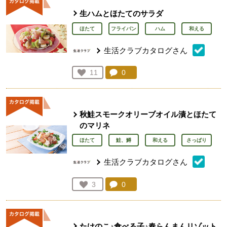
生ハムとほたてのサラダ
ほたて
フライパン
ハム
和える
生活クラブカタログさん
コメント：
0
件。コメントを見る。
お気に入り登録：
11
人が登録
秋鮭スモークオリーブオイル漬とほたて
のマリネ
ほたて
鮭、鱒
和える
さっぱり
生活クラブカタログさん
コメント：
0
件。コメントを見る。
お気に入り登録：
3
人が登録
たけのこ♪食べる子♪春らんまんリゾット