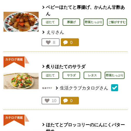
ベビーほたてと厚揚げ、かんたん甘酢あ
ん
ほたて
厚揚げ
野菜たっぷり
ご飯がすすむ
えりさん
コメント：
0
件。コメントを見る。
お気に入り登録：
8
人が登録
炙りほたてのサラダ
ほたて
サラダ
レタス
野菜たっぷり
生活クラブカタログさん
コメント：
0
件。コメントを見る。
お気に入り登録：
10
人が登録
ほたてとブロッコリーのにんにくバター