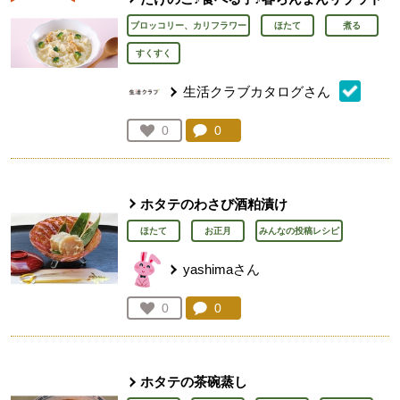
ブロッコリー、カリフラワー
ほたて
煮る
すくすく
生活クラブカタログさん
コメント：
0
件。コメントを見る。
お気に入り登録：
0
人が登録
ホタテのわさび酒粕漬け
ほたて
お正月
みんなの投稿レシピ
yashimaさん
コメント：
0
件。コメントを見る。
お気に入り登録：
0
人が登録
ホタテの茶碗蒸し