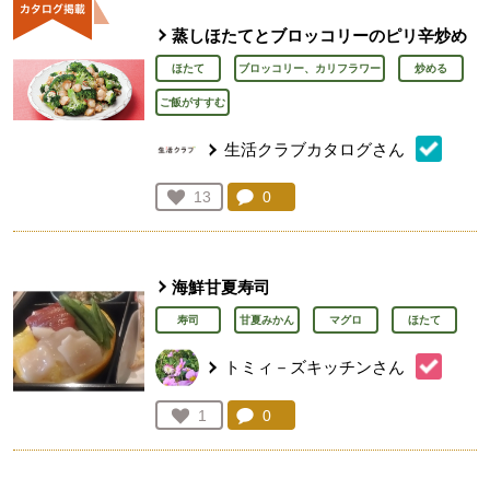
蒸しほたてとブロッコリーのピリ辛炒め
ほたて
ブロッコリー、カリフラワー
炒める
ご飯がすすむ
生活クラブカタログさん
コメント：
0
件。コメントを見る。
お気に入り登録：
13
人が登録
海鮮甘夏寿司
寿司
甘夏みかん
マグロ
ほたて
トミィ－ズキッチンさん
コメント：
0
件。コメントを見る。
お気に入り登録：
1
人が登録