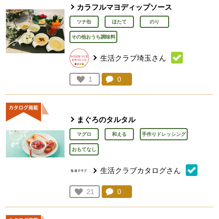
カラフルマヨディップソース
ツナ缶
ほたて
のり
その他おうち調味料
生活クラブ埼玉さん
コメント：
0
件。コメントを見る。
お気に入り登録：
1
人が登録
まぐろのタルタル
マグロ
和える
手作りドレッシング
おもてなし
生活クラブカタログさん
コメント：
0
件。コメントを見る。
お気に入り登録：
21
人が登録