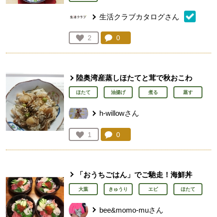
生活クラブカタログさん
コメント：
0
件。コメントを見る。
お気に入り登録：
2
人が登録
陸奥湾産蒸しほたてと茸で秋おこわ
ほたて
油揚げ
煮る
蒸す
h-willowさん
コメント：
0
件。コメントを見る。
お気に入り登録：
1
人が登録
「おうちごはん」でご馳走！海鮮丼
大葉
きゅうり
エビ
ほたて
bee&momo-muさん