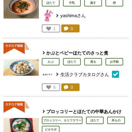
ほたて
牛乳
蒸す
卵
yashimaさん
コメント：
0
件。コメントを見る。
お気に入り登録：
1
人が登録
かぶとベビーほたてのさっと煮
かぶ
ほたて
煮る
お手軽
生活クラブカタログさん
コメント：
0
件。コメントを見る。
お気に入り登録：
6
人が登録
ブロッコリーとほたての中華あんかけ
ブロッコリー、カリフラワー
ほたて
丼もの
ビオサポ