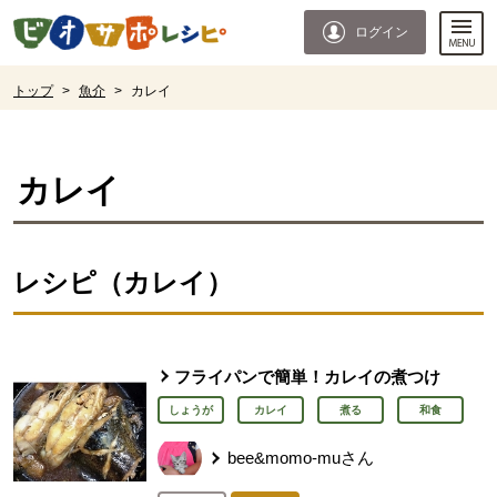
本文へジャンプする。
ページの先頭です。
ログイン
ここからサイト内共通メニューです。
サイト内共通メニューをスキップする
サイト内共通メニューここまで。
ここから現在位置です。
トップ
>
魚介
>
カレイ
現在位置ここまで
カレイ
レシピ（カレイ）
フライパンで簡単！カレイの煮つけ
しょうが
カレイ
煮る
和食
bee&momo-muさん