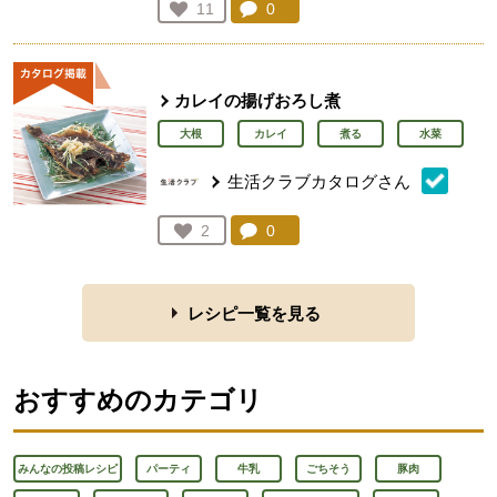
コメント：
0
件。コメントを見る。
お気に入り登録：
11
人が登録
カレイの揚げおろし煮
大根
カレイ
煮る
水菜
生活クラブカタログさん
コメント：
0
件。コメントを見る。
お気に入り登録：
2
人が登録
レシピ一覧を見る
おすすめのカテゴリ
みんなの投稿レシピ
パーティ
牛乳
ごちそう
豚肉