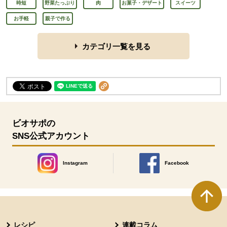
時短
野菜たっぷり
肉
お菓子・デザート
スイーツ
お手軽
親子で作る
カテゴリ一覧を見る
ビオサポの
SNS公式アカウント
Instagram
Facebook
別のウィンドウで開きます。
別のウィンドウで開きます
本文ここまで。
ここから共通フッターメニューです。
レシピ
連載コラム