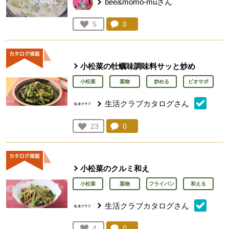
bee&momo-muさん
コメント：
0
件。コメントを見る。
お気に入り登録：
5
人が登録
小松菜の牡蠣味調味料サッと炒め
小松菜
葉物
炒める
ビオサポ
生活クラブカタログさん
コメント：
0
件。コメントを見る。
お気に入り登録：
23
人が登録
小松菜のクルミ和え
小松菜
葉物
フライパン
和える
生活クラブカタログさん
コメント：
0
件。コメントを見る。
お気に入り登録：
4