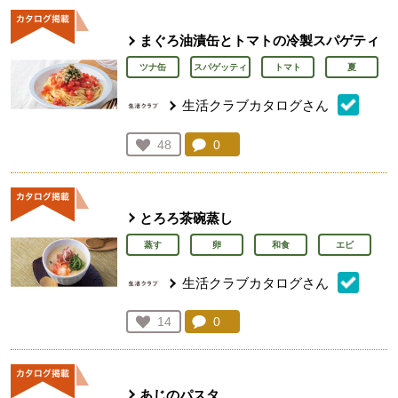
まぐろ油漬缶とトマトの冷製スパゲティ
ツナ缶
スパゲッティ
トマト
夏
生活クラブカタログさん
コメント：
0
件。コメントを見る。
お気に入り登録：
48
人が登録
とろろ茶碗蒸し
蒸す
卵
和食
エビ
生活クラブカタログさん
コメント：
0
件。コメントを見る。
お気に入り登録：
14
人が登録
あじのパスタ