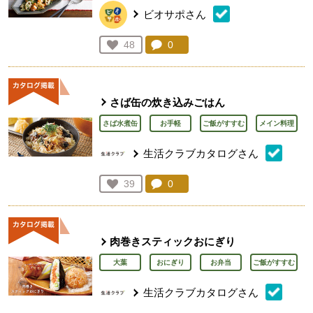
ビオサポさん
コメント：
0
件。コメントを見る。
お気に入り登録：
48
人が登録
さば缶の炊き込みごはん
さば水煮缶
お手軽
ご飯がすすむ
メイン料理
生活クラブカタログさん
コメント：
0
件。コメントを見る。
お気に入り登録：
39
人が登録
肉巻きスティックおにぎり
大葉
おにぎり
お弁当
ご飯がすすむ
生活クラブカタログさん