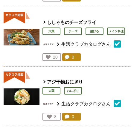
人が登録
ししゃものチーズフライ
大葉
チーズ
揚げる
メイン料理
生活クラブカタログさん
コメント：
0
件。コメントを見る。
お気に入り登録：
20
人が登録
アジ干物おにぎり
大葉
おにぎり
生活クラブカタログさん
コメント：
0
件。コメントを見る。
お気に入り登録：
8
人が登録