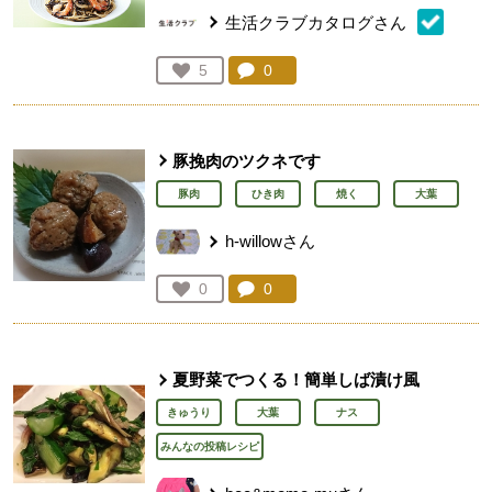
生活クラブカタログさん
コメント：
0
件。コメントを見る。
お気に入り登録：
5
人が登録
豚挽肉のツクネです
豚肉
ひき肉
焼く
大葉
h-willowさん
コメント：
0
件。コメントを見る。
お気に入り登録：
0
人が登録
夏野菜でつくる！簡単しば漬け風
きゅうり
大葉
ナス
みんなの投稿レシピ