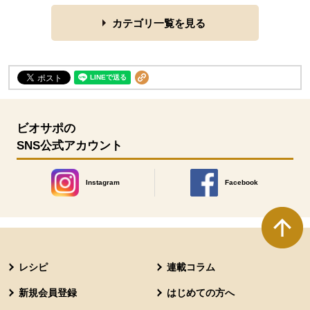
カテゴリ一覧を見る
ビオサポの
SNS公式アカウント
Instagram
Facebook
別のウィンドウで開きます。
別のウィンドウで開きます
本文ここまで。
ここから共通フッターメニューです。
レシピ
連載コラム
新規会員登録
はじめての方へ