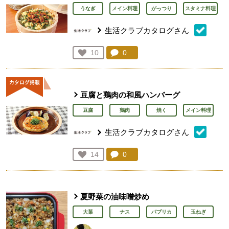
うなぎ
メイン料理
がっつり
スタミナ料理
生活クラブカタログさん
コメント：
0
件。コメントを見る。
お気に入り登録：
10
人が登録
豆腐と鶏肉の和風ハンバーグ
豆腐
鶏肉
焼く
メイン料理
生活クラブカタログさん
コメント：
0
件。コメントを見る。
お気に入り登録：
14
人が登録
夏野菜の油味噌炒め
大葉
ナス
パプリカ
玉ねぎ