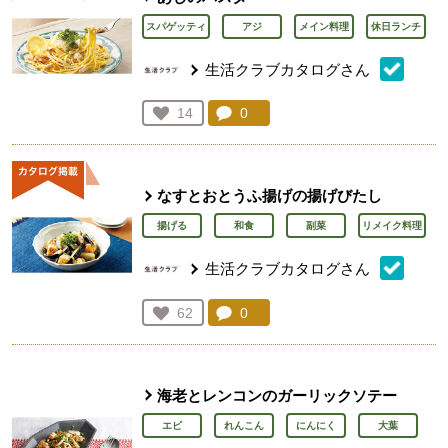
スパゲッティ
アジ
メイン料理
休日ランチ
生活クラブカタログさん
コメント：
0
件。コメントを見る。
お気に入り登録：
14
人が登録
なすとおとうふ揚げの揚げびたし
揚げる
和食
副菜
リメイク料理
生活クラブカタログさん
コメント：
0
件。コメントを見る。
お気に入り登録：
62
人が登録
海老とレンコンのガーリックソテー
エビ
れんこん
にんにく
大葉