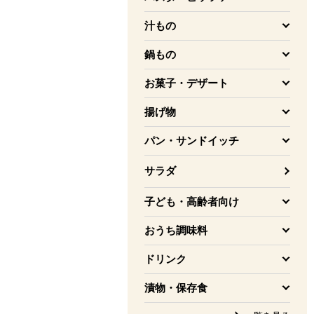
を開く
汁もの
を開く
鍋もの
を開く
お菓子・デザート
を開く
揚げ物
を開く
パン・サンドイッチ
を開く
サラダ
子ども・高齢者向け
を開く
おうち調味料
を開く
ドリンク
を開く
漬物・保存食
を開く