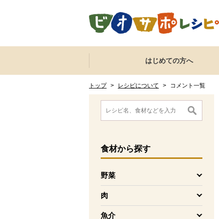
本文へジャンプする。
ページの先頭です。
ここからサイト内共通メニューです。
サイト内共通メニューをスキップする
はじめての方へ
サイト内共通メニューここまで。
ここから現在位置です。
現在位置ここまで
トップ
>
レシピについて
>
コメント一覧
ここから消費材検索メニューです。
消費材検索メニューここまで。
ここから本文です。
食材
から探す
野菜
を開く
肉
を開く
魚介