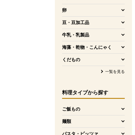
を開く
卵
を開く
豆・豆加工品
を開く
牛乳・乳製品
を開く
海藻・乾物・こんにゃく
を開く
くだもの
を開く
一覧を見る
料理タイプ
から探す
ご飯もの
を開く
麺類
を開く
パスタ・ピッツァ