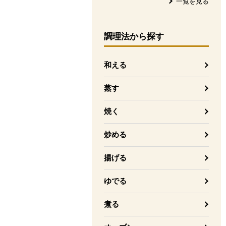
一覧を見る
調理法
から探す
和える
蒸す
焼く
炒める
揚げる
ゆでる
煮る