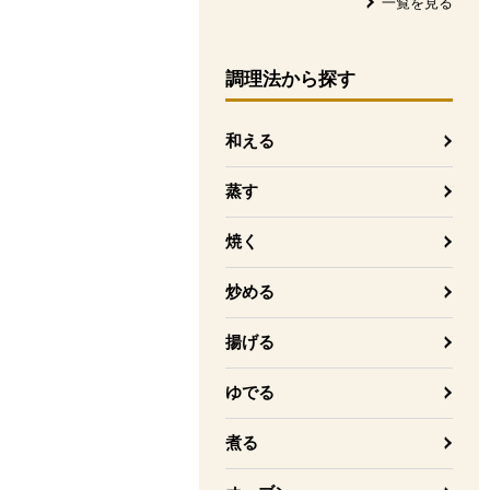
一覧を見る
調理法
から探す
和える
蒸す
焼く
炒める
揚げる
ゆでる
煮る