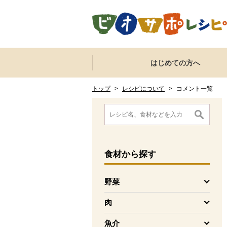
本文へジャンプする。
ページの先頭です。
ここからサイト内共通メニューです。
サイト内共通メニューをスキップする
はじめての方へ
サイト内共通メニューここまで。
ここから現在位置です。
現在位置ここまで
トップ
>
レシピについて
>
コメント一覧
ここから消費材検索メニューです。
消費材検索メニューここまで。
ここから本文です。
食材
から探す
野菜
を開く
肉
を開く
魚介