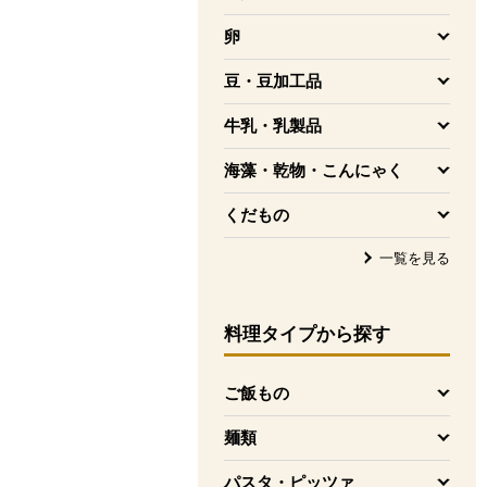
を開く
卵
を開く
豆・豆加工品
を開く
牛乳・乳製品
を開く
海藻・乾物・こんにゃく
を開く
くだもの
を開く
一覧を見る
料理タイプ
から探す
ご飯もの
を開く
麺類
を開く
パスタ・ピッツァ