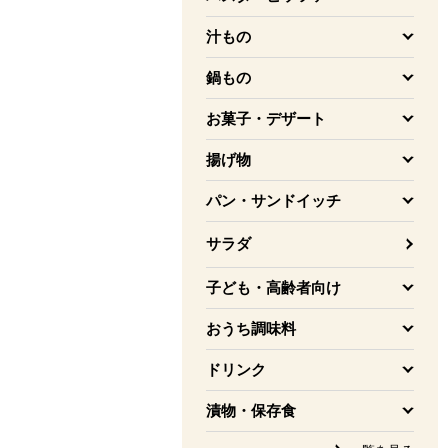
を開く
汁もの
を開く
鍋もの
を開く
お菓子・デザート
を開く
揚げ物
を開く
パン・サンドイッチ
を開く
サラダ
子ども・高齢者向け
を開く
おうち調味料
を開く
ドリンク
を開く
漬物・保存食
を開く