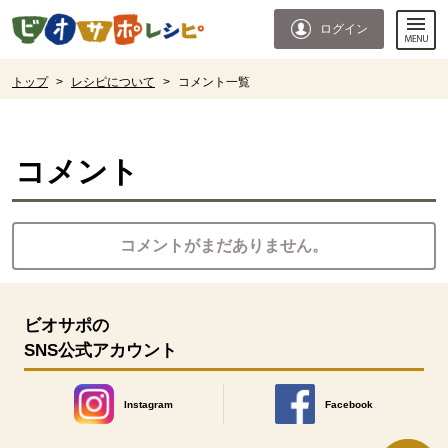
本文へジャンプする。
ページの先頭です。
ログイン
ここからサイト内共通メニューです。
サイト内共通メニューをスキップする
サイト内共通メニューここまで。
ここから現在位置です。
トップ
>
レシピについて
>
コメント一覧
現在位置ここまで
コメント
コメントがまだありません。
ビオサポの
SNS公式アカウント
Instagram
Facebook
別のウィンドウで開きます。
別のウィンドウで開きます