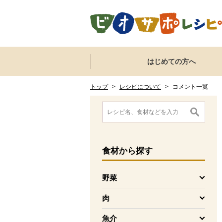
本文へジャンプする。
ページの先頭です。
ここからサイト内共通メニューです。
サイト内共通メニューをスキップする
はじめての方へ
サイト内共通メニューここまで。
ここから現在位置です。
現在位置ここまで
トップ
>
レシピについて
>
コメント一覧
ここから消費材検索メニューです。
消費材検索メニューここまで。
ここから本文です。
食材
から探す
野菜
を開く
肉
を開く
魚介