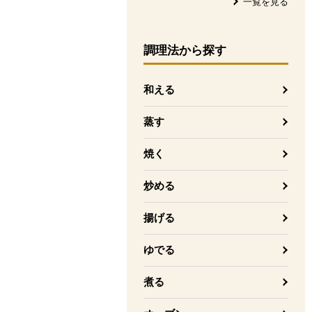
一覧を見る
調理法
から探す
和える
蒸す
焼く
炒める
揚げる
ゆでる
煮る