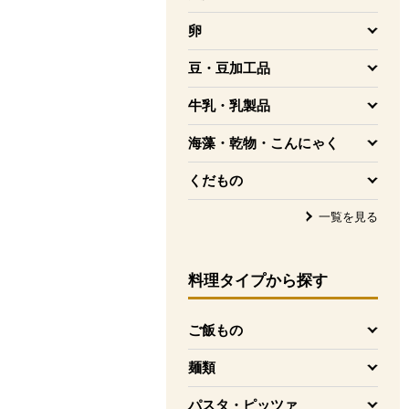
を開く
卵
を開く
豆・豆加工品
を開く
牛乳・乳製品
を開く
海藻・乾物・こんにゃく
を開く
くだもの
を開く
一覧を見る
料理タイプ
から探す
ご飯もの
を開く
麺類
を開く
パスタ・ピッツァ