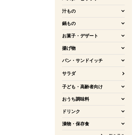
を開く
汁もの
を開く
鍋もの
を開く
お菓子・デザート
を開く
揚げ物
を開く
パン・サンドイッチ
を開く
サラダ
子ども・高齢者向け
を開く
おうち調味料
を開く
ドリンク
を開く
漬物・保存食
を開く