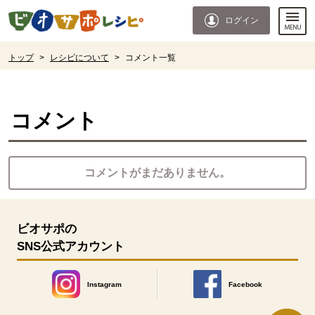
本文へジャンプする。
ページの先頭です。
ログイン
ここからサイト内共通メニューです。
サイト内共通メニューをスキップする
サイト内共通メニューここまで。
ここから現在位置です。
トップ
>
レシピについて
>
コメント一覧
現在位置ここまで
コメント
コメントがまだありません。
ビオサポの
SNS公式アカウント
Instagram
Facebook
別のウィンドウで開きます。
別のウィンドウで開きます