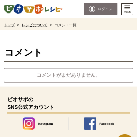
本文へジャンプする。
ページの先頭です。
ログイン
ここからサイト内共通メニューです。
サイト内共通メニューをスキップする
サイト内共通メニューここまで。
ここから現在位置です。
トップ
>
レシピについて
>
コメント一覧
現在位置ここまで
コメント
コメントがまだありません。
ビオサポの
SNS公式アカウント
Instagram
Facebook
別のウィンドウで開きます。
別のウィンドウで開きます