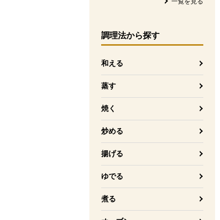
一覧を見る
調理法
から探す
和える
蒸す
焼く
炒める
揚げる
ゆでる
煮る