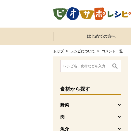
本文へジャンプする。
ページの先頭です。
ここからサイト内共通メニューです。
サイト内共通メニューをスキップする
はじめての方へ
サイト内共通メニューここまで。
ここから現在位置です。
現在位置ここまで
トップ
>
レシピについて
>
コメント一覧
ここから消費材検索メニューです。
消費材検索メニューここまで。
ここから本文です。
食材
から探す
野菜
を開く
肉
を開く
魚介