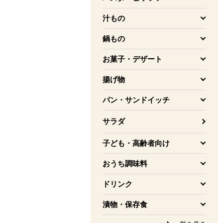
を開く
汁もの
を開く
鍋もの
を開く
お菓子・デザート
を開く
揚げ物
を開く
パン・サンドイッチ
を開く
サラダ
子ども・高齢者向け
を開く
おうち調味料
を開く
ドリンク
を開く
漬物・保存食
を開く