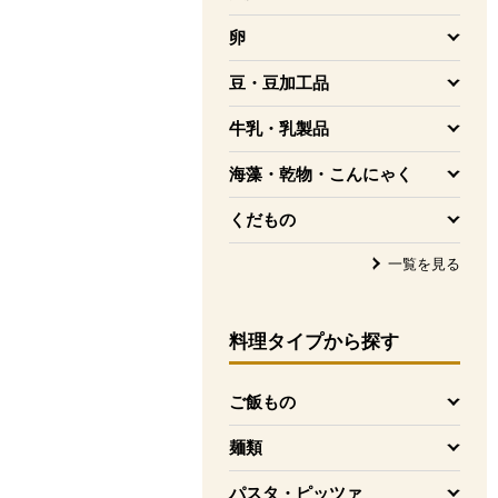
を開く
卵
を開く
豆・豆加工品
を開く
牛乳・乳製品
を開く
海藻・乾物・こんにゃく
を開く
くだもの
を開く
一覧を見る
料理タイプ
から探す
ご飯もの
を開く
麺類
を開く
パスタ・ピッツァ