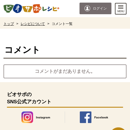
本文へジャンプする。
ページの先頭です。
ログイン
ここからサイト内共通メニューです。
サイト内共通メニューをスキップする
サイト内共通メニューここまで。
ここから現在位置です。
トップ
>
レシピについて
>
コメント一覧
現在位置ここまで
コメント
コメントがまだありません。
ビオサポの
SNS公式アカウント
Instagram
Facebook
別のウィンドウで開きます。
別のウィンドウで開きます